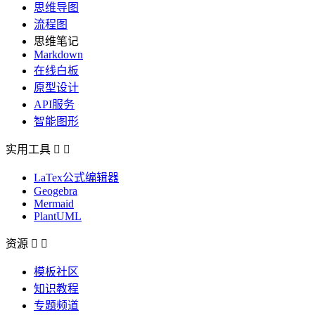
思维导图
流程图
思维笔记
Markdown
在线白板
原型设计
API服务
智能图形
实用工具


LaTex公式编辑器
Geogebra
Mermaid
PlantUML
资源


模板社区
知识教程
专题频道