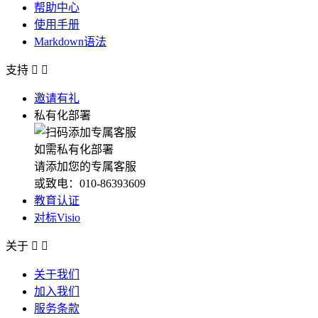
帮助中心
使用手册
Markdown语法
支持


邀请有礼
私有化部署
如需私有化部署
请添加您的专属客服
或致电：010-86393609
教育认证
对标Visio
关于


关于我们
加入我们
服务条款