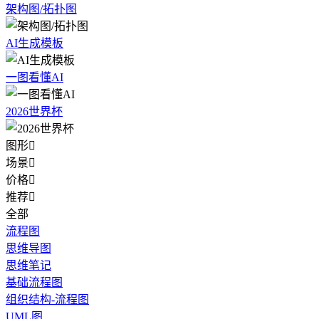
架构图/拓扑图
AI生成模板
一图看懂AI
2026世界杯
图形

场景

价格

推荐

全部
流程图
思维导图
思维笔记
基础流程图
组织结构-流程图
UML图