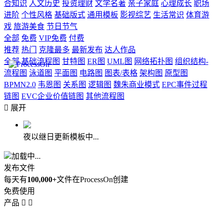
合知识
人文历史
投资理财
文学名著
亲子家庭
心理成长
职场
进阶
个性风格
基础版式
通用模板
影视综艺
生活常识
体育游
戏
旅游美食
节日节气
全部
免费
VIP免费
付费
推荐
热门
克隆最多
最新发布
达人作品
全部
基础流程图
甘特图
ER图
UML图
网络拓扑图
组织结构-
流程图
泳道图
平面图
电路图
图表/表格
架构图
原型图
BPMN2.0
韦恩图
关系图
逻辑图
魏朱商业模式
EPC事件过程
链图
EVC企业价值链图
其他流程图

展开
夜以继日更新模板中...
加载中...
发布文件
每天有
100,000+
文件在ProcessOn创建
免费使用
产品

