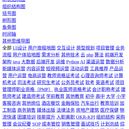
组织结构图
括号图
树形图
鱼骨图
时间轴
其他思维导图
全部
UI设计
用户旅程地图
交互设计
原型规划
项目管理
业务
流程
用户体验地图
需求分析
其他技术
云
php
算法
前端开发
架构
java
大数据
后端开发
运维
Python
AI
渠道运营
数据分析
新媒体运营
内容运营
短视频运营
活动运营
工具推荐
产品运
营
用户运营
电商运营
教师资格证考试
心理咨询师考试
计算
机考试
司法考试
研究生考试
公务员考试
软考
英语考试
项目
管理师职业资格（PMP）
执业医师资格考试
会计职称考试
建
筑师考试
建造师考试
学前教育
其他教育
初中
高中
大学
小学
客服咨询
其他岗位
酒店餐饮
金融保险
汽车出行
教育培训
加
工制造
商务销售
媒体出版
法律法务
房地产建筑
医疗保健
物
流快递
团建培训
技能提升
入职离职
OKR-KPI
组织结构
采购
管理
会议纪要
SOP
成本管控
销售管理
面试技巧
计划总结
综