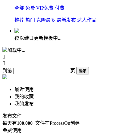
全部
免费
VIP免费
付费
推荐
热门
克隆最多
最新发布
达人作品
夜以继日更新模板中...
加载中...


到第
页
确定
最近使用
我的收藏
我的发布
发布文件
每天有
100,000+
文件在ProcessOn创建
免费使用