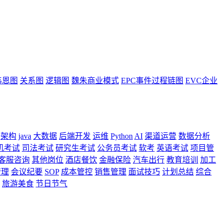
韦恩图
关系图
逻辑图
魏朱商业模式
EPC事件过程链图
EVC企业
架构
java
大数据
后端开发
运维
Python
AI
渠道运营
数据分析
机考试
司法考试
研究生考试
公务员考试
软考
英语考试
项目管
客服咨询
其他岗位
酒店餐饮
金融保险
汽车出行
教育培训
加工
管理
会议纪要
SOP
成本管控
销售管理
面试技巧
计划总结
综合
旅游美食
节日节气