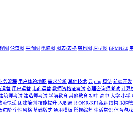
流程图
泳道图
平面图
电路图
图表/表格
架构图
原型图
BPMN2.0
业务流程
用户体验地图
需求分析
其他技术
云
php
算法
前端开发
品运营
用户运营
电商运营
教师资格证考试
心理咨询师考试
计算
建筑师考试
建造师考试
学前教育
其他教育
初中
高中
大学
小学
物流快递
团建培训
技能提升
入职离职
OKR-KPI
组织结构
采购
场进阶
个性风格
基础版式
通用模板
影视综艺
生活常识
体育游戏