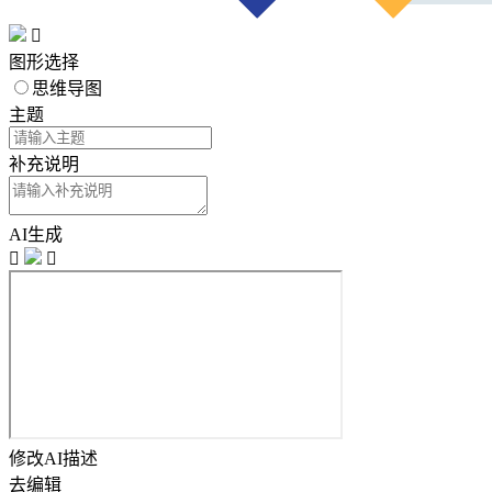

图形选择
思维导图
主题
补充说明
AI生成


修改AI描述
去编辑