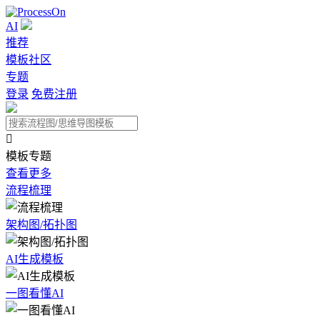
AI
推荐
模板社区
专题
登录
免费注册

模板专题
查看更多
流程梳理
架构图/拓扑图
AI生成模板
一图看懂AI