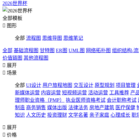
2026世界杯
全部模板

图形
全部
流程图
思维导图
思维笔记
全部
基础流程图
甘特图
ER图
UML图
网络拓扑图
组织结构-
价值链图
其他流程图

展开

场景
全部
UI设计
用户旅程地图
交互设计
原型规划
项目管理
新媒体运营
内容运营
短视频运营
活动运营
工具推荐
产
理师职业资格（PMP）
执业医师资格考试
会计职称考试
制造
商务销售
媒体出版
法律法务
房地产建筑
医疗保健
知识
人文历史
投资理财
文学名著
亲子家庭
心理成长
职

展开

价格