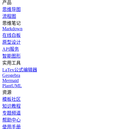
产品
思维导图
流程图
思维笔记
Markdown
在线白板
原型设计
API服务
智能图形
实用工具
LaTex公式编辑器
Geogebra
Mermaid
PlantUML
资源
模板社区
知识教程
专题频道
帮助中心
使用手册