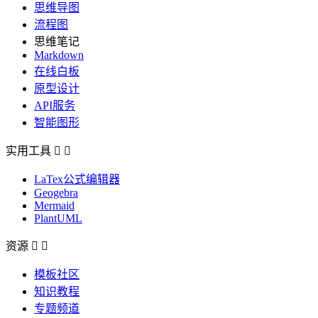
思维导图
流程图
思维笔记
Markdown
在线白板
原型设计
API服务
智能图形
实用工具


LaTex公式编辑器
Geogebra
Mermaid
PlantUML
资源


模板社区
知识教程
专题频道