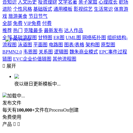
合知识
人文历史
投资理财
文学名著
亲子家庭
心理成长
职场
进阶
个性风格
基础版式
通用模板
影视综艺
生活常识
体育游
戏
旅游美食
节日节气
全部
免费
VIP免费
付费
推荐
热门
克隆最多
最新发布
达人作品
全部
基础流程图
甘特图
ER图
UML图
网络拓扑图
组织结构-
流程图
泳道图
平面图
电路图
图表/表格
架构图
原型图
BPMN2.0
韦恩图
关系图
逻辑图
魏朱商业模式
EPC事件过程
链图
EVC企业价值链图
其他流程图

展开
夜以继日更新模板中...
加载中...
发布文件
每天有
100,000+
文件在ProcessOn创建
免费使用
产品

