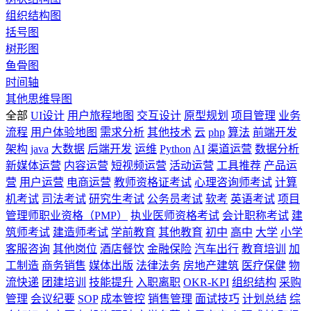
组织结构图
括号图
树形图
鱼骨图
时间轴
其他思维导图
全部
UI设计
用户旅程地图
交互设计
原型规划
项目管理
业务
流程
用户体验地图
需求分析
其他技术
云
php
算法
前端开发
架构
java
大数据
后端开发
运维
Python
AI
渠道运营
数据分析
新媒体运营
内容运营
短视频运营
活动运营
工具推荐
产品运
营
用户运营
电商运营
教师资格证考试
心理咨询师考试
计算
机考试
司法考试
研究生考试
公务员考试
软考
英语考试
项目
管理师职业资格（PMP）
执业医师资格考试
会计职称考试
建
筑师考试
建造师考试
学前教育
其他教育
初中
高中
大学
小学
客服咨询
其他岗位
酒店餐饮
金融保险
汽车出行
教育培训
加
工制造
商务销售
媒体出版
法律法务
房地产建筑
医疗保健
物
流快递
团建培训
技能提升
入职离职
OKR-KPI
组织结构
采购
管理
会议纪要
SOP
成本管控
销售管理
面试技巧
计划总结
综