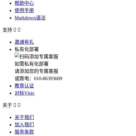
帮助中心
使用手册
Markdown语法
支持


邀请有礼
私有化部署
如需私有化部署
请添加您的专属客服
或致电：010-86393609
教育认证
对标Visio
关于


关于我们
加入我们
服务条款