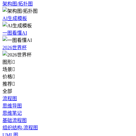
架构图/拓扑图
AI生成模板
一图看懂AI
2026世界杯
图形

场景

价格

推荐

全部
流程图
思维导图
思维笔记
基础流程图
组织结构-流程图
UML图