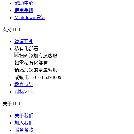
帮助中心
使用手册
Markdown语法
支持


邀请有礼
私有化部署
如需私有化部署
请添加您的专属客服
或致电：010-86393609
教育认证
对标Visio
关于


关于我们
加入我们
服务条款