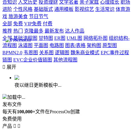
合知识
人文历史
投资理财
文学名著
亲子家庭
心理成长
职场
进阶
个性风格
基础版式
通用模板
影视综艺
生活常识
体育游
戏
旅游美食
节日节气
全部
免费
VIP免费
付费
推荐
热门
克隆最多
最新发布
达人作品
全部
基础流程图
甘特图
ER图
UML图
网络拓扑图
组织结构-
流程图
泳道图
平面图
电路图
图表/表格
架构图
原型图
BPMN2.0
韦恩图
关系图
逻辑图
魏朱商业模式
EPC事件过程
链图
EVC企业价值链图
其他流程图

展开
夜以继日更新模板中...
加载中...
发布文件
每天有
100,000+
文件在ProcessOn创建
免费使用
产品

