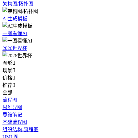
架构图/拓扑图
AI生成模板
一图看懂AI
2026世界杯
图形

场景

价格

推荐

全部
流程图
思维导图
思维笔记
基础流程图
组织结构-流程图
UML图