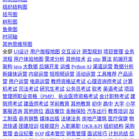
组织结构图
括号图
树形图
鱼骨图
时间轴
其他思维导图
全部
UI设计
用户旅程地图
交互设计
原型规划
项目管理
业务
流程
用户体验地图
需求分析
其他技术
云
php
算法
前端开发
架构
java
大数据
后端开发
运维
Python
AI
渠道运营
数据分析
新媒体运营
内容运营
短视频运营
活动运营
工具推荐
产品运
营
用户运营
电商运营
教师资格证考试
心理咨询师考试
计算
机考试
司法考试
研究生考试
公务员考试
软考
英语考试
项目
管理师职业资格（PMP）
执业医师资格考试
会计职称考试
建
筑师考试
建造师考试
学前教育
其他教育
初中
高中
大学
小学
客服咨询
其他岗位
酒店餐饮
金融保险
汽车出行
教育培训
加
工制造
商务销售
媒体出版
法律法务
房地产建筑
医疗保健
物
流快递
团建培训
技能提升
入职离职
OKR-KPI
组织结构
采购
管理
会议纪要
SOP
成本管控
销售管理
面试技巧
计划总结
综