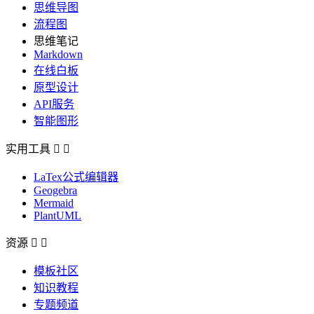
思维导图
流程图
思维笔记
Markdown
在线白板
原型设计
API服务
智能图形
实用工具


LaTex公式编辑器
Geogebra
Mermaid
PlantUML
资源


模板社区
知识教程
专题频道