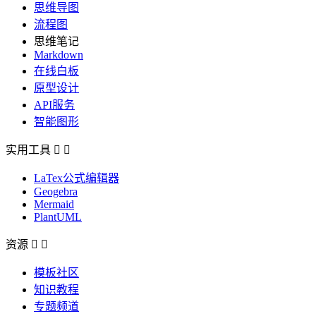
思维导图
流程图
思维笔记
Markdown
在线白板
原型设计
API服务
智能图形
实用工具


LaTex公式编辑器
Geogebra
Mermaid
PlantUML
资源


模板社区
知识教程
专题频道