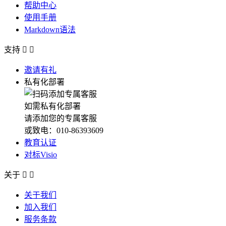
帮助中心
使用手册
Markdown语法
支持


邀请有礼
私有化部署
如需私有化部署
请添加您的专属客服
或致电：010-86393609
教育认证
对标Visio
关于


关于我们
加入我们
服务条款