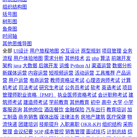
组织结构图
括号图
树形图
鱼骨图
时间轴
其他思维导图
全部
UI设计
用户旅程地图
交互设计
原型规划
项目管理
业务
流程
用户体验地图
需求分析
其他技术
云
php
算法
前端开发
架构
java
大数据
后端开发
运维
Python
AI
渠道运营
数据分析
新媒体运营
内容运营
短视频运营
活动运营
工具推荐
产品运
营
用户运营
电商运营
教师资格证考试
心理咨询师考试
计算
机考试
司法考试
研究生考试
公务员考试
软考
英语考试
项目
管理师职业资格（PMP）
执业医师资格考试
会计职称考试
建
筑师考试
建造师考试
学前教育
其他教育
初中
高中
大学
小学
客服咨询
其他岗位
酒店餐饮
金融保险
汽车出行
教育培训
加
工制造
商务销售
媒体出版
法律法务
房地产建筑
医疗保健
物
流快递
团建培训
技能提升
入职离职
OKR-KPI
组织结构
采购
管理
会议纪要
SOP
成本管控
销售管理
面试技巧
计划总结
综