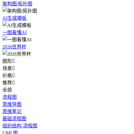
架构图/拓扑图
AI生成模板
一图看懂AI
2026世界杯
图形

场景

价格

推荐

全部
流程图
思维导图
思维笔记
基础流程图
组织结构-流程图
UML图