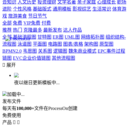
合知识
人文历史
投资理财
文学名著
亲子家庭
心理成长
职场
进阶
个性风格
基础版式
通用模板
影视综艺
生活常识
体育游
戏
旅游美食
节日节气
全部
免费
VIP免费
付费
推荐
热门
克隆最多
最新发布
达人作品
全部
基础流程图
甘特图
ER图
UML图
网络拓扑图
组织结构-
流程图
泳道图
平面图
电路图
图表/表格
架构图
原型图
BPMN2.0
韦恩图
关系图
逻辑图
魏朱商业模式
EPC事件过程
链图
EVC企业价值链图
其他流程图

展开
夜以继日更新模板中...
加载中...
发布文件
每天有
100,000+
文件在ProcessOn创建
免费使用
产品

