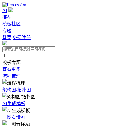
AI
推荐
模板社区
专题
登录
免费注册

模板专题
查看更多
流程梳理
架构图/拓扑图
AI生成模板
一图看懂AI