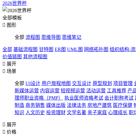
2026世界杯
全部模板

图形
全部
流程图
思维导图
思维笔记
全部
基础流程图
甘特图
ER图
UML图
网络拓扑图
组织结构-
价值链图
其他流程图

展开

场景
全部
UI设计
用户旅程地图
交互设计
原型规划
项目管理
新媒体运营
内容运营
短视频运营
活动运营
工具推荐
产
理师职业资格（PMP）
执业医师资格考试
会计职称考试
制造
商务销售
媒体出版
法律法务
房地产建筑
医疗保健
知识
人文历史
投资理财
文学名著
亲子家庭
心理成长
职

展开

价格