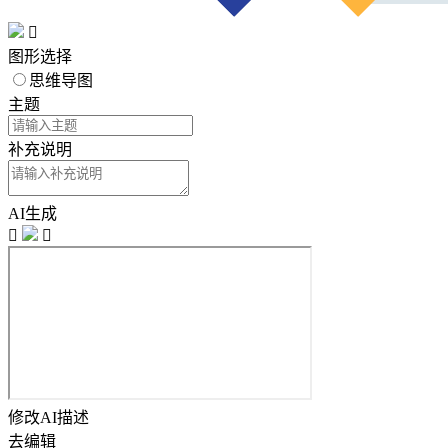

图形选择
思维导图
主题
补充说明
AI生成


修改AI描述
去编辑