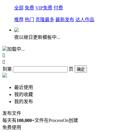
全部
免费
VIP免费
付费
推荐
热门
克隆最多
最新发布
达人作品
夜以继日更新模板中...
加载中...


到第
页
确定
最近使用
我的收藏
我的发布
发布文件
每天有
100,000+
文件在ProcessOn创建
免费使用