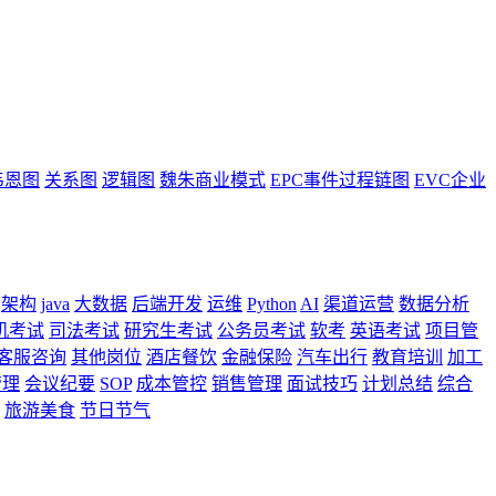
韦恩图
关系图
逻辑图
魏朱商业模式
EPC事件过程链图
EVC企业
架构
java
大数据
后端开发
运维
Python
AI
渠道运营
数据分析
机考试
司法考试
研究生考试
公务员考试
软考
英语考试
项目管
客服咨询
其他岗位
酒店餐饮
金融保险
汽车出行
教育培训
加工
管理
会议纪要
SOP
成本管控
销售管理
面试技巧
计划总结
综合
旅游美食
节日节气