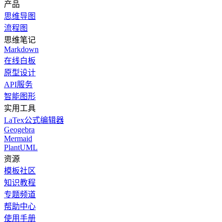
产品
思维导图
流程图
思维笔记
Markdown
在线白板
原型设计
API服务
智能图形
实用工具
LaTex公式编辑器
Geogebra
Mermaid
PlantUML
资源
模板社区
知识教程
专题频道
帮助中心
使用手册