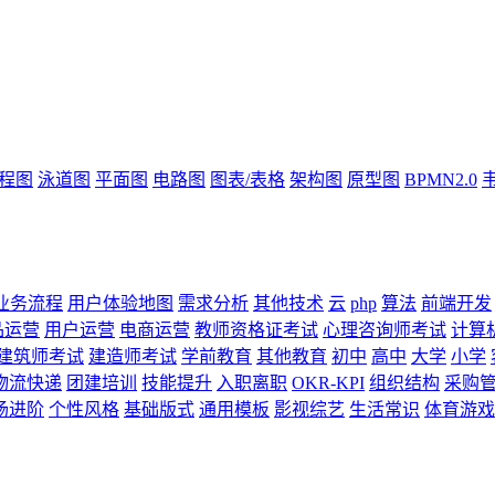
流程图
泳道图
平面图
电路图
图表/表格
架构图
原型图
BPMN2.0
业务流程
用户体验地图
需求分析
其他技术
云
php
算法
前端开发
品运营
用户运营
电商运营
教师资格证考试
心理咨询师考试
计算
建筑师考试
建造师考试
学前教育
其他教育
初中
高中
大学
小学
物流快递
团建培训
技能提升
入职离职
OKR-KPI
组织结构
采购
场进阶
个性风格
基础版式
通用模板
影视综艺
生活常识
体育游戏