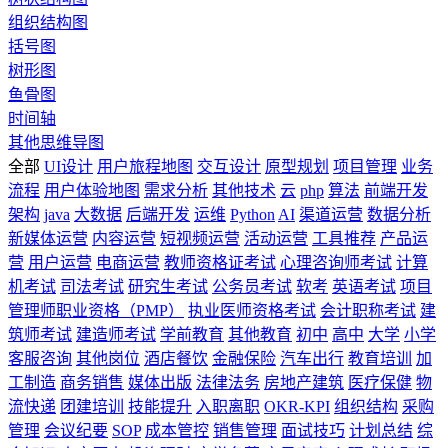
组织结构图
括号图
树形图
鱼骨图
时间轴
其他思维导图
全部
UI设计
用户旅程地图
交互设计
原型规划
项目管理
业务
流程
用户体验地图
需求分析
其他技术
云
php
算法
前端开发
架构
java
大数据
后端开发
运维
Python
AI
渠道运营
数据分析
新媒体运营
内容运营
短视频运营
活动运营
工具推荐
产品运
营
用户运营
电商运营
教师资格证考试
心理咨询师考试
计算
机考试
司法考试
研究生考试
公务员考试
软考
英语考试
项目
管理师职业资格（PMP）
执业医师资格考试
会计职称考试
建
筑师考试
建造师考试
学前教育
其他教育
初中
高中
大学
小学
客服咨询
其他岗位
酒店餐饮
金融保险
汽车出行
教育培训
加
工制造
商务销售
媒体出版
法律法务
房地产建筑
医疗保健
物
流快递
团建培训
技能提升
入职离职
OKR-KPI
组织结构
采购
管理
会议纪要
SOP
成本管控
销售管理
面试技巧
计划总结
综