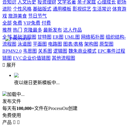
合知识
人文历史
投资理财
文学名著
亲子家庭
心理成长
职场
进阶
个性风格
基础版式
通用模板
影视综艺
生活常识
体育游
戏
旅游美食
节日节气
全部
免费
VIP免费
付费
推荐
热门
克隆最多
最新发布
达人作品
全部
基础流程图
甘特图
ER图
UML图
网络拓扑图
组织结构-
流程图
泳道图
平面图
电路图
图表/表格
架构图
原型图
BPMN2.0
韦恩图
关系图
逻辑图
魏朱商业模式
EPC事件过程
链图
EVC企业价值链图
其他流程图

展开
夜以继日更新模板中...
加载中...
发布文件
每天有
100,000+
文件在ProcessOn创建
免费使用
产品

