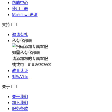
帮助中心
使用手册
Markdown语法
支持


邀请有礼
私有化部署
如需私有化部署
请添加您的专属客服
或致电：010-86393609
教育认证
对标Visio
关于


关于我们
加入我们
服务条款