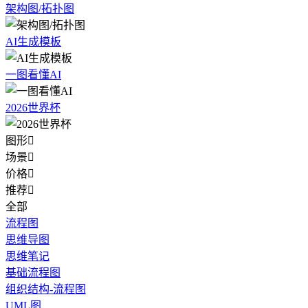
架构图/拓扑图
AI生成模板
一图看懂AI
2026世界杯
图形

场景

价格

推荐

全部
流程图
思维导图
思维笔记
基础流程图
组织结构-流程图
UML图