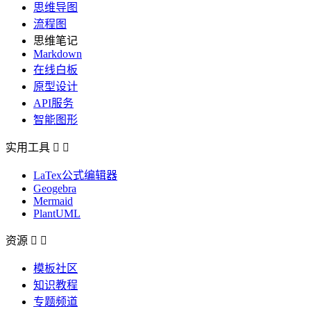
思维导图
流程图
思维笔记
Markdown
在线白板
原型设计
API服务
智能图形
实用工具


LaTex公式编辑器
Geogebra
Mermaid
PlantUML
资源


模板社区
知识教程
专题频道