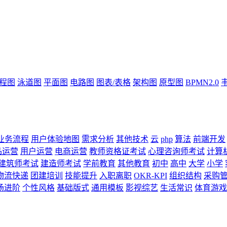
流程图
泳道图
平面图
电路图
图表/表格
架构图
原型图
BPMN2.0
业务流程
用户体验地图
需求分析
其他技术
云
php
算法
前端开发
品运营
用户运营
电商运营
教师资格证考试
心理咨询师考试
计算
建筑师考试
建造师考试
学前教育
其他教育
初中
高中
大学
小学
物流快递
团建培训
技能提升
入职离职
OKR-KPI
组织结构
采购
场进阶
个性风格
基础版式
通用模板
影视综艺
生活常识
体育游戏