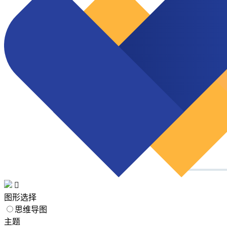

图形选择
思维导图
主题