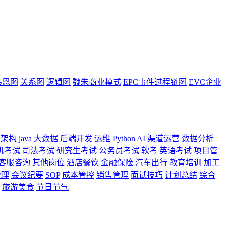
韦恩图
关系图
逻辑图
魏朱商业模式
EPC事件过程链图
EVC企业
架构
java
大数据
后端开发
运维
Python
AI
渠道运营
数据分析
机考试
司法考试
研究生考试
公务员考试
软考
英语考试
项目管
客服咨询
其他岗位
酒店餐饮
金融保险
汽车出行
教育培训
加工
管理
会议纪要
SOP
成本管控
销售管理
面试技巧
计划总结
综合
旅游美食
节日节气