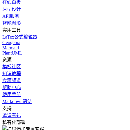
在线白板
原型设计
API服务
智能图形
实用工具
LaTex公式编辑器
Geogebra
Mermaid
PlantUML
资源
模板社区
知识教程
专题频道
帮助中心
使用手册
Markdown语法
支持
邀请有礼
私有化部署