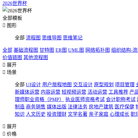
2026世界杯
全部模板

图形
全部
流程图
思维导图
思维笔记
全部
基础流程图
甘特图
ER图
UML图
网络拓扑图
组织结构-
价值链图
其他流程图

展开

场景
全部
UI设计
用户旅程地图
交互设计
原型规划
项目管理
新媒体运营
内容运营
短视频运营
活动运营
工具推荐
产
理师职业资格（PMP）
执业医师资格考试
会计职称考试
制造
商务销售
媒体出版
法律法务
房地产建筑
医疗保健
知识
人文历史
投资理财
文学名著
亲子家庭
心理成长
职

展开

价格