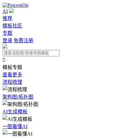
AI
推荐
模板社区
专题
登录
免费注册

模板专题
查看更多
流程梳理
架构图/拓扑图
AI生成模板
一图看懂AI