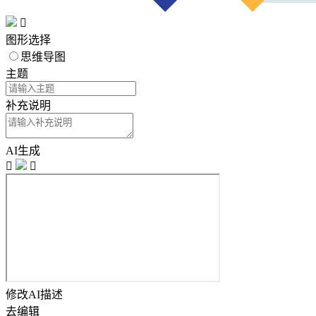

图形选择
思维导图
主题
补充说明
AI生成


修改AI描述
去编辑