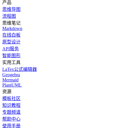
产品
思维导图
流程图
思维笔记
Markdown
在线白板
原型设计
API服务
智能图形
实用工具
LaTex公式编辑器
Geogebra
Mermaid
PlantUML
资源
模板社区
知识教程
专题频道
帮助中心
使用手册