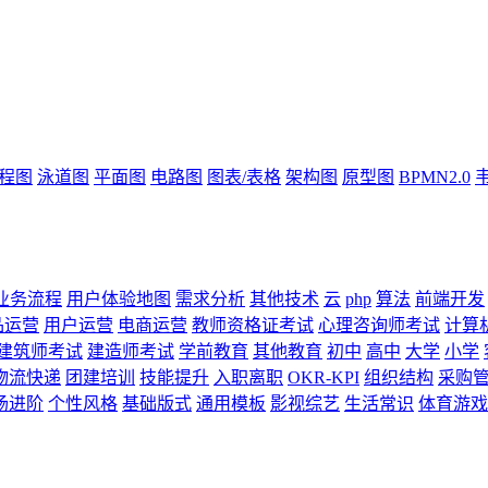
流程图
泳道图
平面图
电路图
图表/表格
架构图
原型图
BPMN2.0
业务流程
用户体验地图
需求分析
其他技术
云
php
算法
前端开发
品运营
用户运营
电商运营
教师资格证考试
心理咨询师考试
计算
建筑师考试
建造师考试
学前教育
其他教育
初中
高中
大学
小学
物流快递
团建培训
技能提升
入职离职
OKR-KPI
组织结构
采购
场进阶
个性风格
基础版式
通用模板
影视综艺
生活常识
体育游戏