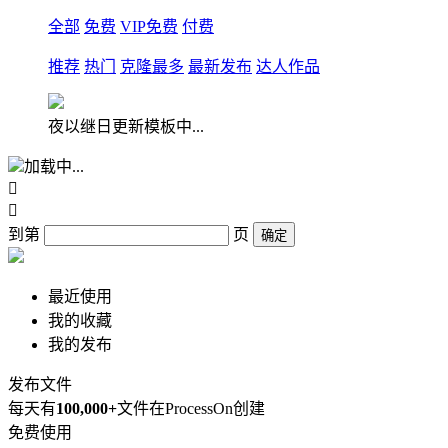
全部
免费
VIP免费
付费
推荐
热门
克隆最多
最新发布
达人作品
夜以继日更新模板中...
加载中...


到第
页
确定
最近使用
我的收藏
我的发布
发布文件
每天有
100,000+
文件在ProcessOn创建
免费使用