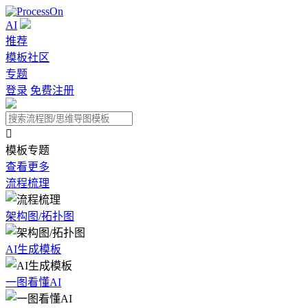
AI
推荐
模板社区
专题
登录
免费注册

模板专题
查看更多
流程梳理
架构图/拓扑图
AI生成模板
一图看懂AI