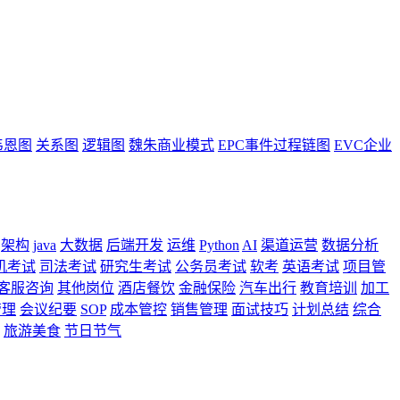
韦恩图
关系图
逻辑图
魏朱商业模式
EPC事件过程链图
EVC企业
架构
java
大数据
后端开发
运维
Python
AI
渠道运营
数据分析
机考试
司法考试
研究生考试
公务员考试
软考
英语考试
项目管
客服咨询
其他岗位
酒店餐饮
金融保险
汽车出行
教育培训
加工
管理
会议纪要
SOP
成本管控
销售管理
面试技巧
计划总结
综合
旅游美食
节日节气