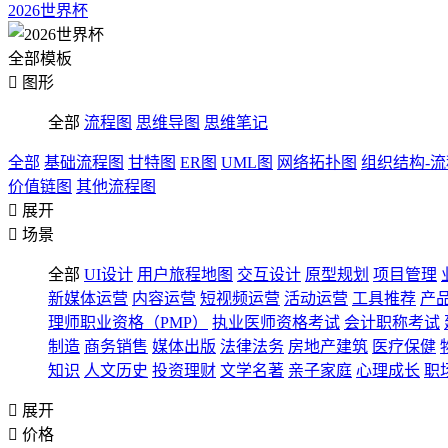
2026世界杯
全部模板

图形
全部
流程图
思维导图
思维笔记
全部
基础流程图
甘特图
ER图
UML图
网络拓扑图
组织结构-
价值链图
其他流程图

展开

场景
全部
UI设计
用户旅程地图
交互设计
原型规划
项目管理
新媒体运营
内容运营
短视频运营
活动运营
工具推荐
产
理师职业资格（PMP）
执业医师资格考试
会计职称考试
制造
商务销售
媒体出版
法律法务
房地产建筑
医疗保健
知识
人文历史
投资理财
文学名著
亲子家庭
心理成长
职

展开

价格