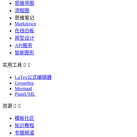
思维导图
流程图
思维笔记
Markdown
在线白板
原型设计
API服务
智能图形
实用工具


LaTex公式编辑器
Geogebra
Mermaid
PlantUML
资源


模板社区
知识教程
专题频道