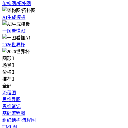
架构图/拓扑图
AI生成模板
一图看懂AI
2026世界杯
图形

场景

价格

推荐

全部
流程图
思维导图
思维笔记
基础流程图
组织结构-流程图
UML图