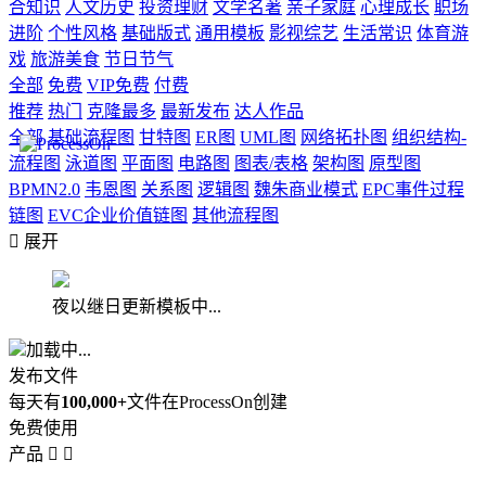
合知识
人文历史
投资理财
文学名著
亲子家庭
心理成长
职场
进阶
个性风格
基础版式
通用模板
影视综艺
生活常识
体育游
戏
旅游美食
节日节气
全部
免费
VIP免费
付费
推荐
热门
克隆最多
最新发布
达人作品
全部
基础流程图
甘特图
ER图
UML图
网络拓扑图
组织结构-
流程图
泳道图
平面图
电路图
图表/表格
架构图
原型图
BPMN2.0
韦恩图
关系图
逻辑图
魏朱商业模式
EPC事件过程
链图
EVC企业价值链图
其他流程图

展开
夜以继日更新模板中...
加载中...
发布文件
每天有
100,000+
文件在ProcessOn创建
免费使用
产品

