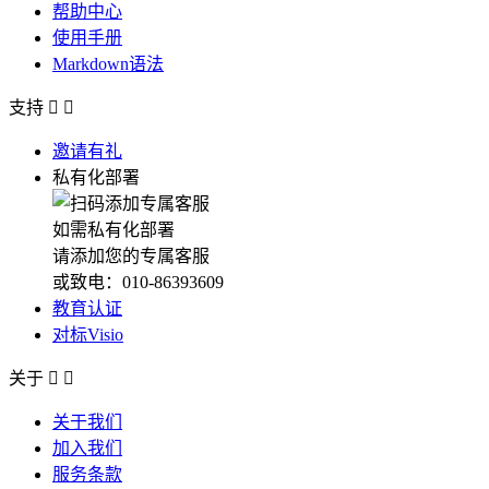
帮助中心
使用手册
Markdown语法
支持


邀请有礼
私有化部署
如需私有化部署
请添加您的专属客服
或致电：010-86393609
教育认证
对标Visio
关于


关于我们
加入我们
服务条款