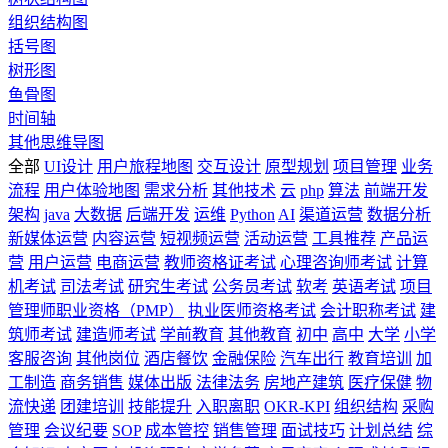
组织结构图
括号图
树形图
鱼骨图
时间轴
其他思维导图
全部
UI设计
用户旅程地图
交互设计
原型规划
项目管理
业务
流程
用户体验地图
需求分析
其他技术
云
php
算法
前端开发
架构
java
大数据
后端开发
运维
Python
AI
渠道运营
数据分析
新媒体运营
内容运营
短视频运营
活动运营
工具推荐
产品运
营
用户运营
电商运营
教师资格证考试
心理咨询师考试
计算
机考试
司法考试
研究生考试
公务员考试
软考
英语考试
项目
管理师职业资格（PMP）
执业医师资格考试
会计职称考试
建
筑师考试
建造师考试
学前教育
其他教育
初中
高中
大学
小学
客服咨询
其他岗位
酒店餐饮
金融保险
汽车出行
教育培训
加
工制造
商务销售
媒体出版
法律法务
房地产建筑
医疗保健
物
流快递
团建培训
技能提升
入职离职
OKR-KPI
组织结构
采购
管理
会议纪要
SOP
成本管控
销售管理
面试技巧
计划总结
综