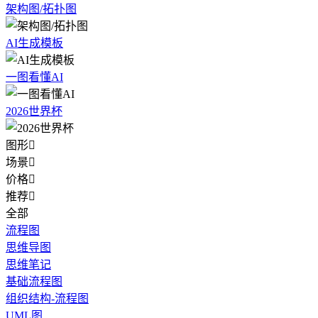
架构图/拓扑图
AI生成模板
一图看懂AI
2026世界杯
图形

场景

价格

推荐

全部
流程图
思维导图
思维笔记
基础流程图
组织结构-流程图
UML图