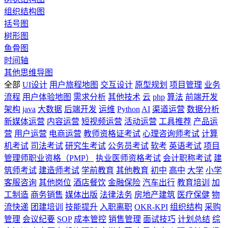
组织结构图
括号图
树形图
鱼骨图
时间轴
其他思维导图
全部
UI设计
用户旅程地图
交互设计
原型规划
项目管理
业务
流程
用户体验地图
需求分析
其他技术
云
php
算法
前端开发
架构
java
大数据
后端开发
运维
Python
AI
渠道运营
数据分析
新媒体运营
内容运营
短视频运营
活动运营
工具推荐
产品运
营
用户运营
电商运营
教师资格证考试
心理咨询师考试
计算
机考试
司法考试
研究生考试
公务员考试
软考
英语考试
项目
管理师职业资格（PMP）
执业医师资格考试
会计职称考试
建
筑师考试
建造师考试
学前教育
其他教育
初中
高中
大学
小学
客服咨询
其他岗位
酒店餐饮
金融保险
汽车出行
教育培训
加
工制造
商务销售
媒体出版
法律法务
房地产建筑
医疗保健
物
流快递
团建培训
技能提升
入职离职
OKR-KPI
组织结构
采购
管理
会议纪要
SOP
成本管控
销售管理
面试技巧
计划总结
综