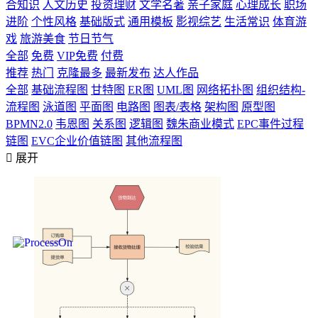
合知识
人文历史
投资理财
文学名著
亲子家庭
心理成长
职场
进阶
个性风格
基础版式
通用模板
影视综艺
生活常识
体育游
戏
旅游美食
节日节气
全部
免费
VIP免费
付费
推荐
热门
克隆最多
最新发布
达人作品
全部
基础流程图
甘特图
ER图
UML图
网络拓扑图
组织结构-
流程图
泳道图
平面图
电路图
图表/表格
架构图
原型图
BPMN2.0
韦恩图
关系图
逻辑图
魏朱商业模式
EPC事件过程
链图
EVC企业价值链图
其他流程图

展开