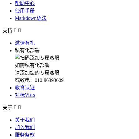
帮助中心
使用手册
Markdown语法
支持


邀请有礼
私有化部署
如需私有化部署
请添加您的专属客服
或致电：010-86393609
教育认证
对标Visio
关于


关于我们
加入我们
服务条款