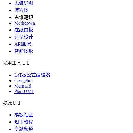
思维导图
流程图
思维笔记
Markdown
在线白板
原型设计
API服务
智能图形
实用工具


LaTex公式编辑器
Geogebra
Mermaid
PlantUML
资源


模板社区
知识教程
专题频道