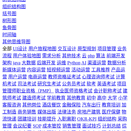
组织结构图
括号图
树形图
鱼骨图
时间轴
其他思维导图
全部
UI设计
用户旅程地图
交互设计
原型规划
项目管理
业务
流程
用户体验地图
需求分析
其他技术
云
php
算法
前端开发
架构
java
大数据
后端开发
运维
Python
AI
渠道运营
数据分析
新媒体运营
内容运营
短视频运营
活动运营
工具推荐
产品运
营
用户运营
电商运营
教师资格证考试
心理咨询师考试
计算
机考试
司法考试
研究生考试
公务员考试
软考
英语考试
项目
管理师职业资格（PMP）
执业医师资格考试
会计职称考试
建
筑师考试
建造师考试
学前教育
其他教育
初中
高中
大学
小学
客服咨询
其他岗位
酒店餐饮
金融保险
汽车出行
教育培训
加
工制造
商务销售
媒体出版
法律法务
房地产建筑
医疗保健
物
流快递
团建培训
技能提升
入职离职
OKR-KPI
组织结构
采购
管理
会议纪要
SOP
成本管控
销售管理
面试技巧
计划总结
综