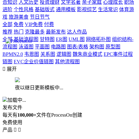
合知识
人文历史
投资理财
文学名著
亲子家庭
心理成长
职场
进阶
个性风格
基础版式
通用模板
影视综艺
生活常识
体育游
戏
旅游美食
节日节气
全部
免费
VIP免费
付费
推荐
热门
克隆最多
最新发布
达人作品
全部
基础流程图
甘特图
ER图
UML图
网络拓扑图
组织结构-
流程图
泳道图
平面图
电路图
图表/表格
架构图
原型图
BPMN2.0
韦恩图
关系图
逻辑图
魏朱商业模式
EPC事件过程
链图
EVC企业价值链图
其他流程图

展开
夜以继日更新模板中...
加载中...
发布文件
每天有
100,000+
文件在ProcessOn创建
免费使用
产品

