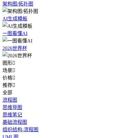
架构图/拓扑图
AI生成模板
一图看懂AI
2026世界杯
图形

场景

价格

推荐

全部
流程图
思维导图
思维笔记
基础流程图
组织结构-流程图
UML图