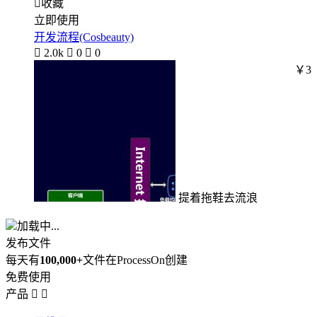

收藏
立即使用
开发流程(Cosbeauty)

2.0k

0

0
￥3
提着拖鞋去流浪
加载中...
发布文件
每天有
100,000+
文件在ProcessOn创建
免费使用
产品

