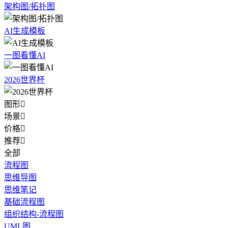
架构图/拓扑图
AI生成模板
一图看懂AI
2026世界杯
图形

场景

价格

推荐

全部
流程图
思维导图
思维笔记
基础流程图
组织结构-流程图
UML图