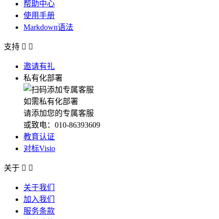
帮助中心
使用手册
Markdown语法
支持


邀请有礼
私有化部署
如需私有化部署
请添加您的专属客服
或致电：010-86393609
教育认证
对标Visio
关于


关于我们
加入我们
服务条款