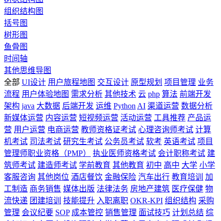
组织结构图
括号图
树形图
鱼骨图
时间轴
其他思维导图
全部
UI设计
用户旅程地图
交互设计
原型规划
项目管理
业务
流程
用户体验地图
需求分析
其他技术
云
php
算法
前端开发
架构
java
大数据
后端开发
运维
Python
AI
渠道运营
数据分析
新媒体运营
内容运营
短视频运营
活动运营
工具推荐
产品运
营
用户运营
电商运营
教师资格证考试
心理咨询师考试
计算
机考试
司法考试
研究生考试
公务员考试
软考
英语考试
项目
管理师职业资格（PMP）
执业医师资格考试
会计职称考试
建
筑师考试
建造师考试
学前教育
其他教育
初中
高中
大学
小学
客服咨询
其他岗位
酒店餐饮
金融保险
汽车出行
教育培训
加
工制造
商务销售
媒体出版
法律法务
房地产建筑
医疗保健
物
流快递
团建培训
技能提升
入职离职
OKR-KPI
组织结构
采购
管理
会议纪要
SOP
成本管控
销售管理
面试技巧
计划总结
综