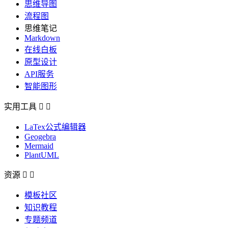
思维导图
流程图
思维笔记
Markdown
在线白板
原型设计
API服务
智能图形
实用工具


LaTex公式编辑器
Geogebra
Mermaid
PlantUML
资源


模板社区
知识教程
专题频道