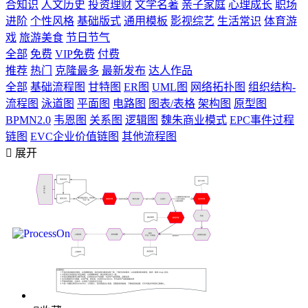
合知识
人文历史
投资理财
文学名著
亲子家庭
心理成长
职场
进阶
个性风格
基础版式
通用模板
影视综艺
生活常识
体育游
戏
旅游美食
节日节气
全部
免费
VIP免费
付费
推荐
热门
克隆最多
最新发布
达人作品
全部
基础流程图
甘特图
ER图
UML图
网络拓扑图
组织结构-
流程图
泳道图
平面图
电路图
图表/表格
架构图
原型图
BPMN2.0
韦恩图
关系图
逻辑图
魏朱商业模式
EPC事件过程
链图
EVC企业价值链图
其他流程图

展开