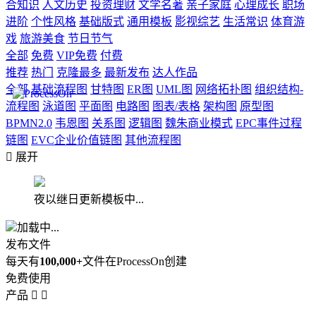
合知识
人文历史
投资理财
文学名著
亲子家庭
心理成长
职场
进阶
个性风格
基础版式
通用模板
影视综艺
生活常识
体育游
戏
旅游美食
节日节气
全部
免费
VIP免费
付费
推荐
热门
克隆最多
最新发布
达人作品
全部
基础流程图
甘特图
ER图
UML图
网络拓扑图
组织结构-
流程图
泳道图
平面图
电路图
图表/表格
架构图
原型图
BPMN2.0
韦恩图
关系图
逻辑图
魏朱商业模式
EPC事件过程
链图
EVC企业价值链图
其他流程图

展开
夜以继日更新模板中...
加载中...
发布文件
每天有
100,000+
文件在ProcessOn创建
免费使用
产品

