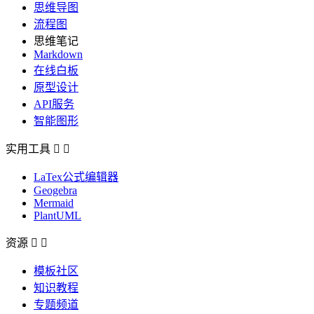
思维导图
流程图
思维笔记
Markdown
在线白板
原型设计
API服务
智能图形
实用工具


LaTex公式编辑器
Geogebra
Mermaid
PlantUML
资源


模板社区
知识教程
专题频道