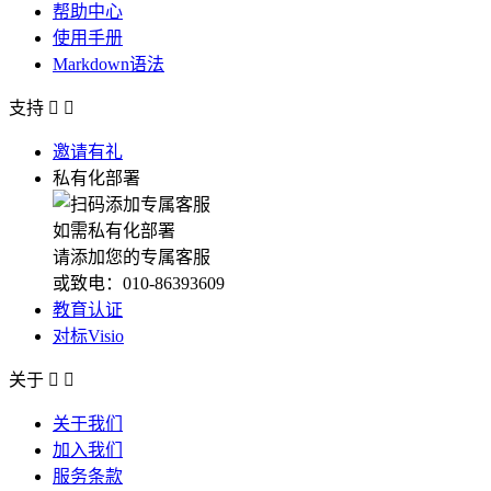
帮助中心
使用手册
Markdown语法
支持


邀请有礼
私有化部署
如需私有化部署
请添加您的专属客服
或致电：010-86393609
教育认证
对标Visio
关于


关于我们
加入我们
服务条款