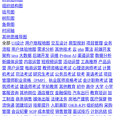
组织结构图
括号图
树形图
鱼骨图
时间轴
其他思维导图
全部
UI设计
用户旅程地图
交互设计
原型规划
项目管理
业务
流程
用户体验地图
需求分析
其他技术
云
php
算法
前端开发
架构
java
大数据
后端开发
运维
Python
AI
渠道运营
数据分析
新媒体运营
内容运营
短视频运营
活动运营
工具推荐
产品运
营
用户运营
电商运营
教师资格证考试
心理咨询师考试
计算
机考试
司法考试
研究生考试
公务员考试
软考
英语考试
项目
管理师职业资格（PMP）
执业医师资格考试
会计职称考试
建
筑师考试
建造师考试
学前教育
其他教育
初中
高中
大学
小学
客服咨询
其他岗位
酒店餐饮
金融保险
汽车出行
教育培训
加
工制造
商务销售
媒体出版
法律法务
房地产建筑
医疗保健
物
流快递
团建培训
技能提升
入职离职
OKR-KPI
组织结构
采购
管理
会议纪要
SOP
成本管控
销售管理
面试技巧
计划总结
综