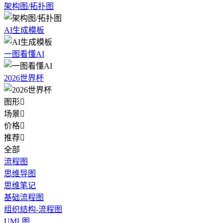
架构图/拓扑图
AI生成模板
一图看懂AI
2026世界杯
图形

场景

价格

推荐

全部
流程图
思维导图
思维笔记
基础流程图
组织结构-流程图
UML图