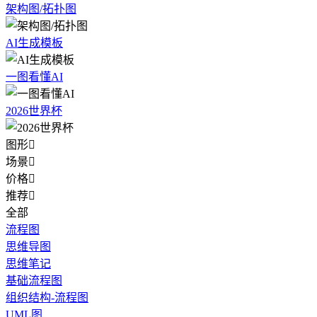
架构图/拓扑图
AI生成模板
一图看懂AI
2026世界杯
图形

场景

价格

推荐

全部
流程图
思维导图
思维笔记
基础流程图
组织结构-流程图
UML图