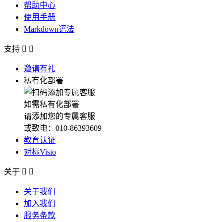
帮助中心
使用手册
Markdown语法
支持


邀请有礼
私有化部署
如需私有化部署
请添加您的专属客服
或致电：010-86393609
教育认证
对标Visio
关于


关于我们
加入我们
服务条款