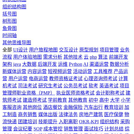
组织结构图
括号图
树形图
鱼骨图
时间轴
其他思维导图
全部
UI设计
用户旅程地图
交互设计
原型规划
项目管理
业务
流程
用户体验地图
需求分析
其他技术
云
php
算法
前端开发
架构
java
大数据
后端开发
运维
Python
AI
渠道运营
数据分析
新媒体运营
内容运营
短视频运营
活动运营
工具推荐
产品运
营
用户运营
电商运营
教师资格证考试
心理咨询师考试
计算
机考试
司法考试
研究生考试
公务员考试
软考
英语考试
项目
管理师职业资格（PMP）
执业医师资格考试
会计职称考试
建
筑师考试
建造师考试
学前教育
其他教育
初中
高中
大学
小学
客服咨询
其他岗位
酒店餐饮
金融保险
汽车出行
教育培训
加
工制造
商务销售
媒体出版
法律法务
房地产建筑
医疗保健
物
流快递
团建培训
技能提升
入职离职
OKR-KPI
组织结构
采购
管理
会议纪要
SOP
成本管控
销售管理
面试技巧
计划总结
综