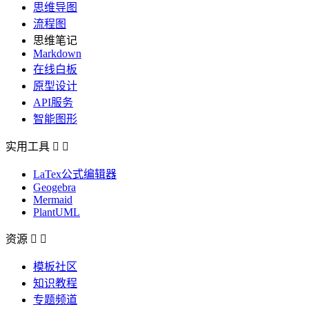
思维导图
流程图
思维笔记
Markdown
在线白板
原型设计
API服务
智能图形
实用工具


LaTex公式编辑器
Geogebra
Mermaid
PlantUML
资源


模板社区
知识教程
专题频道