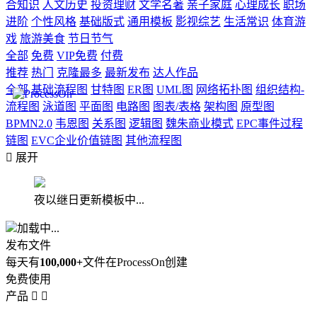
合知识
人文历史
投资理财
文学名著
亲子家庭
心理成长
职场
进阶
个性风格
基础版式
通用模板
影视综艺
生活常识
体育游
戏
旅游美食
节日节气
全部
免费
VIP免费
付费
推荐
热门
克隆最多
最新发布
达人作品
全部
基础流程图
甘特图
ER图
UML图
网络拓扑图
组织结构-
流程图
泳道图
平面图
电路图
图表/表格
架构图
原型图
BPMN2.0
韦恩图
关系图
逻辑图
魏朱商业模式
EPC事件过程
链图
EVC企业价值链图
其他流程图

展开
夜以继日更新模板中...
加载中...
发布文件
每天有
100,000+
文件在ProcessOn创建
免费使用
产品

