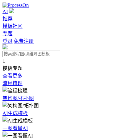
AI
推荐
模板社区
专题
登录
免费注册

模板专题
查看更多
流程梳理
架构图/拓扑图
AI生成模板
一图看懂AI