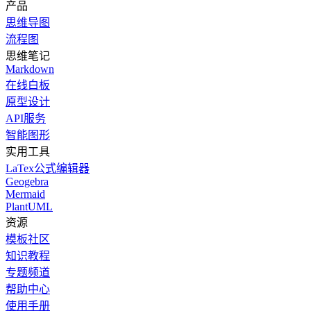
产品
思维导图
流程图
思维笔记
Markdown
在线白板
原型设计
API服务
智能图形
实用工具
LaTex公式编辑器
Geogebra
Mermaid
PlantUML
资源
模板社区
知识教程
专题频道
帮助中心
使用手册