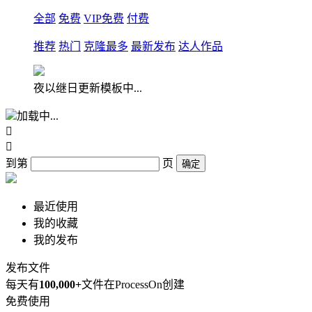
全部
免费
VIP免费
付费
推荐
热门
克隆最多
最新发布
达人作品
夜以继日更新模板中...
加载中...


到第
页
确定
最近使用
我的收藏
我的发布
发布文件
每天有
100,000+
文件在ProcessOn创建
免费使用