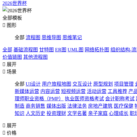
2026世界杯
全部模板

图形
全部
流程图
思维导图
思维笔记
全部
基础流程图
甘特图
ER图
UML图
网络拓扑图
组织结构-
价值链图
其他流程图

展开

场景
全部
UI设计
用户旅程地图
交互设计
原型规划
项目管理
新媒体运营
内容运营
短视频运营
活动运营
工具推荐
产
理师职业资格（PMP）
执业医师资格考试
会计职称考试
制造
商务销售
媒体出版
法律法务
房地产建筑
医疗保健
知识
人文历史
投资理财
文学名著
亲子家庭
心理成长
职

展开

价格