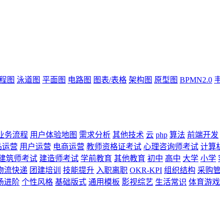
流程图
泳道图
平面图
电路图
图表/表格
架构图
原型图
BPMN2.0
业务流程
用户体验地图
需求分析
其他技术
云
php
算法
前端开发
品运营
用户运营
电商运营
教师资格证考试
心理咨询师考试
计算
建筑师考试
建造师考试
学前教育
其他教育
初中
高中
大学
小学
物流快递
团建培训
技能提升
入职离职
OKR-KPI
组织结构
采购
场进阶
个性风格
基础版式
通用模板
影视综艺
生活常识
体育游戏