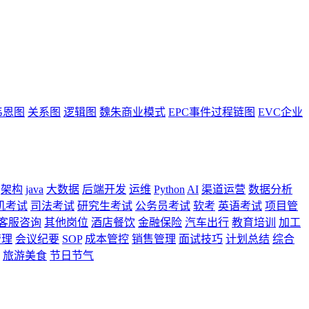
韦恩图
关系图
逻辑图
魏朱商业模式
EPC事件过程链图
EVC企业
架构
java
大数据
后端开发
运维
Python
AI
渠道运营
数据分析
机考试
司法考试
研究生考试
公务员考试
软考
英语考试
项目管
客服咨询
其他岗位
酒店餐饮
金融保险
汽车出行
教育培训
加工
管理
会议纪要
SOP
成本管控
销售管理
面试技巧
计划总结
综合
旅游美食
节日节气