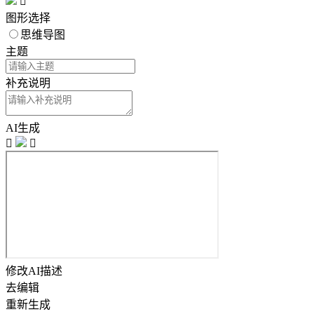

图形选择
思维导图
主题
补充说明
AI生成


修改AI描述
去编辑
重新生成