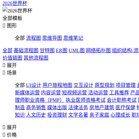
2026世界杯
全部模板

图形
全部
流程图
思维导图
思维笔记
全部
基础流程图
甘特图
ER图
UML图
网络拓扑图
组织结构-
价值链图
其他流程图

展开

场景
全部
UI设计
用户旅程地图
交互设计
原型规划
项目管理
新媒体运营
内容运营
短视频运营
活动运营
工具推荐
产
理师职业资格（PMP）
执业医师资格考试
会计职称考试
制造
商务销售
媒体出版
法律法务
房地产建筑
医疗保健
知识
人文历史
投资理财
文学名著
亲子家庭
心理成长
职

展开

价格