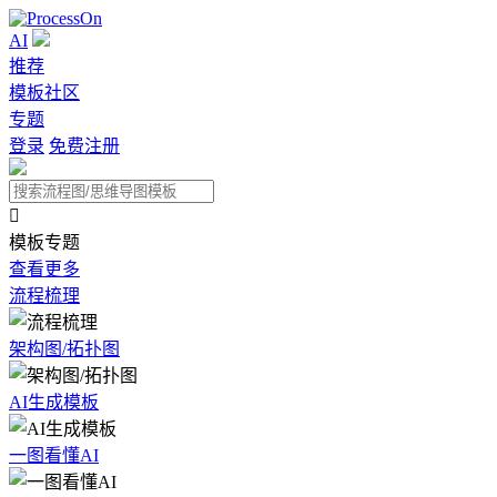
AI
推荐
模板社区
专题
登录
免费注册

模板专题
查看更多
流程梳理
架构图/拓扑图
AI生成模板
一图看懂AI