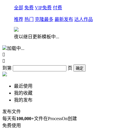
全部
免费
VIP免费
付费
推荐
热门
克隆最多
最新发布
达人作品
夜以继日更新模板中...
加载中...


到第
页
确定
最近使用
我的收藏
我的发布
发布文件
每天有
100,000+
文件在ProcessOn创建
免费使用