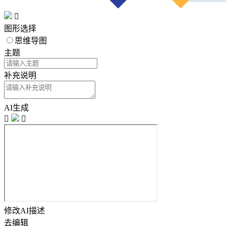

图形选择
思维导图
主题
补充说明
AI生成


修改AI描述
去编辑