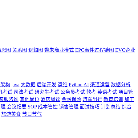
韦恩图
关系图
逻辑图
魏朱商业模式
EPC事件过程链图
EVC企业
架构
java
大数据
后端开发
运维
Python
AI
渠道运营
数据分析
机考试
司法考试
研究生考试
公务员考试
软考
英语考试
项目管
客服咨询
其他岗位
酒店餐饮
金融保险
汽车出行
教育培训
加工
管理
会议纪要
SOP
成本管控
销售管理
面试技巧
计划总结
综合
旅游美食
节日节气