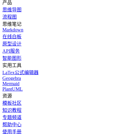
产品
思维导图
流程图
思维笔记
Markdown
在线白板
原型设计
API服务
智能图形
实用工具
LaTex公式编辑器
Geogebra
Mermaid
PlantUML
资源
模板社区
知识教程
专题频道
帮助中心
使用手册