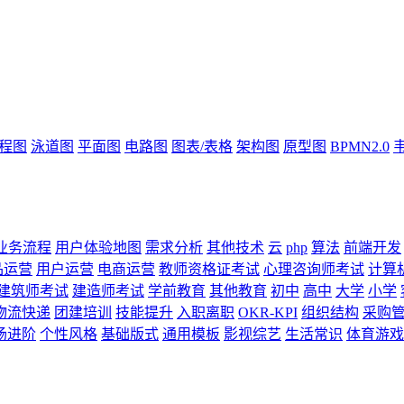
流程图
泳道图
平面图
电路图
图表/表格
架构图
原型图
BPMN2.0
业务流程
用户体验地图
需求分析
其他技术
云
php
算法
前端开发
品运营
用户运营
电商运营
教师资格证考试
心理咨询师考试
计算
建筑师考试
建造师考试
学前教育
其他教育
初中
高中
大学
小学
物流快递
团建培训
技能提升
入职离职
OKR-KPI
组织结构
采购
场进阶
个性风格
基础版式
通用模板
影视综艺
生活常识
体育游戏