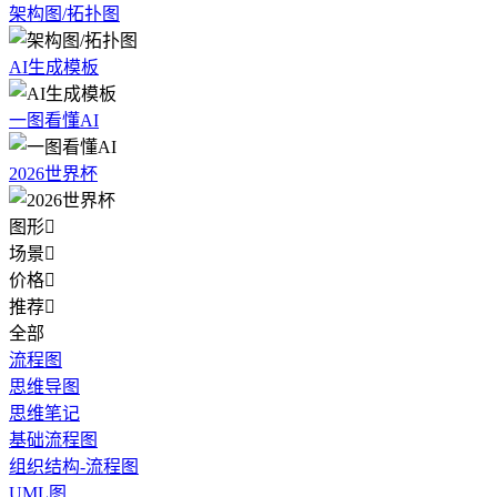
架构图/拓扑图
AI生成模板
一图看懂AI
2026世界杯
图形

场景

价格

推荐

全部
流程图
思维导图
思维笔记
基础流程图
组织结构-流程图
UML图