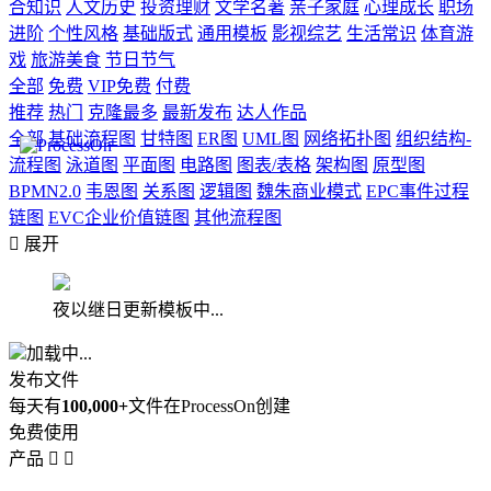
合知识
人文历史
投资理财
文学名著
亲子家庭
心理成长
职场
进阶
个性风格
基础版式
通用模板
影视综艺
生活常识
体育游
戏
旅游美食
节日节气
全部
免费
VIP免费
付费
推荐
热门
克隆最多
最新发布
达人作品
全部
基础流程图
甘特图
ER图
UML图
网络拓扑图
组织结构-
流程图
泳道图
平面图
电路图
图表/表格
架构图
原型图
BPMN2.0
韦恩图
关系图
逻辑图
魏朱商业模式
EPC事件过程
链图
EVC企业价值链图
其他流程图

展开
夜以继日更新模板中...
加载中...
发布文件
每天有
100,000+
文件在ProcessOn创建
免费使用
产品

