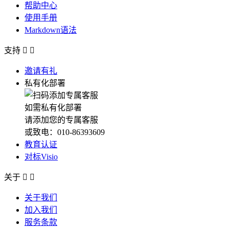
帮助中心
使用手册
Markdown语法
支持


邀请有礼
私有化部署
如需私有化部署
请添加您的专属客服
或致电：010-86393609
教育认证
对标Visio
关于


关于我们
加入我们
服务条款