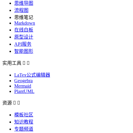
思维导图
流程图
思维笔记
Markdown
在线白板
原型设计
API服务
智能图形
实用工具


LaTex公式编辑器
Geogebra
Mermaid
PlantUML
资源


模板社区
知识教程
专题频道