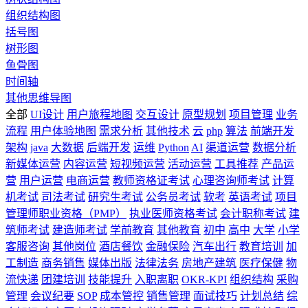
组织结构图
括号图
树形图
鱼骨图
时间轴
其他思维导图
全部
UI设计
用户旅程地图
交互设计
原型规划
项目管理
业务
流程
用户体验地图
需求分析
其他技术
云
php
算法
前端开发
架构
java
大数据
后端开发
运维
Python
AI
渠道运营
数据分析
新媒体运营
内容运营
短视频运营
活动运营
工具推荐
产品运
营
用户运营
电商运营
教师资格证考试
心理咨询师考试
计算
机考试
司法考试
研究生考试
公务员考试
软考
英语考试
项目
管理师职业资格（PMP）
执业医师资格考试
会计职称考试
建
筑师考试
建造师考试
学前教育
其他教育
初中
高中
大学
小学
客服咨询
其他岗位
酒店餐饮
金融保险
汽车出行
教育培训
加
工制造
商务销售
媒体出版
法律法务
房地产建筑
医疗保健
物
流快递
团建培训
技能提升
入职离职
OKR-KPI
组织结构
采购
管理
会议纪要
SOP
成本管控
销售管理
面试技巧
计划总结
综