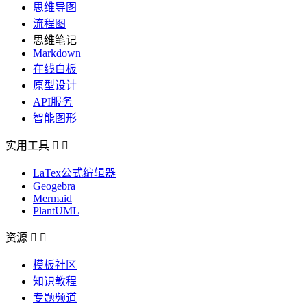
思维导图
流程图
思维笔记
Markdown
在线白板
原型设计
API服务
智能图形
实用工具


LaTex公式编辑器
Geogebra
Mermaid
PlantUML
资源


模板社区
知识教程
专题频道