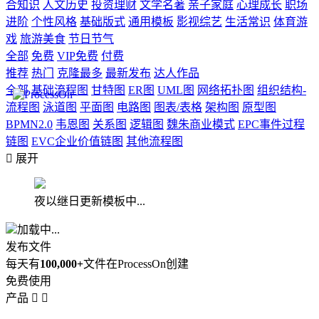
合知识
人文历史
投资理财
文学名著
亲子家庭
心理成长
职场
进阶
个性风格
基础版式
通用模板
影视综艺
生活常识
体育游
戏
旅游美食
节日节气
全部
免费
VIP免费
付费
推荐
热门
克隆最多
最新发布
达人作品
全部
基础流程图
甘特图
ER图
UML图
网络拓扑图
组织结构-
流程图
泳道图
平面图
电路图
图表/表格
架构图
原型图
BPMN2.0
韦恩图
关系图
逻辑图
魏朱商业模式
EPC事件过程
链图
EVC企业价值链图
其他流程图

展开
夜以继日更新模板中...
加载中...
发布文件
每天有
100,000+
文件在ProcessOn创建
免费使用
产品

