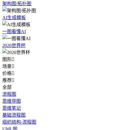
架构图/拓扑图
AI生成模板
一图看懂AI
2026世界杯
图形

场景

价格

推荐

全部
流程图
思维导图
思维笔记
基础流程图
组织结构-流程图
UML图