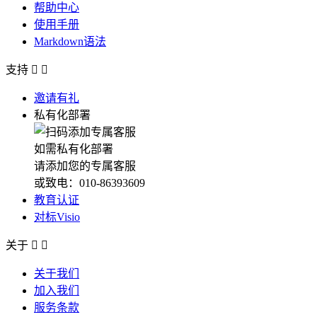
帮助中心
使用手册
Markdown语法
支持


邀请有礼
私有化部署
如需私有化部署
请添加您的专属客服
或致电：010-86393609
教育认证
对标Visio
关于


关于我们
加入我们
服务条款