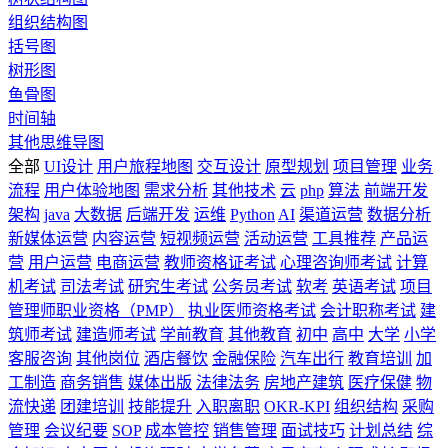
组织结构图
括号图
树形图
鱼骨图
时间轴
其他思维导图
全部
UI设计
用户旅程地图
交互设计
原型规划
项目管理
业务
流程
用户体验地图
需求分析
其他技术
云
php
算法
前端开发
架构
java
大数据
后端开发
运维
Python
AI
渠道运营
数据分析
新媒体运营
内容运营
短视频运营
活动运营
工具推荐
产品运
营
用户运营
电商运营
教师资格证考试
心理咨询师考试
计算
机考试
司法考试
研究生考试
公务员考试
软考
英语考试
项目
管理师职业资格（PMP）
执业医师资格考试
会计职称考试
建
筑师考试
建造师考试
学前教育
其他教育
初中
高中
大学
小学
客服咨询
其他岗位
酒店餐饮
金融保险
汽车出行
教育培训
加
工制造
商务销售
媒体出版
法律法务
房地产建筑
医疗保健
物
流快递
团建培训
技能提升
入职离职
OKR-KPI
组织结构
采购
管理
会议纪要
SOP
成本管控
销售管理
面试技巧
计划总结
综