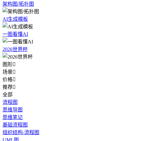
架构图/拓扑图
AI生成模板
一图看懂AI
2026世界杯
图形

场景

价格

推荐

全部
流程图
思维导图
思维笔记
基础流程图
组织结构-流程图
UML图