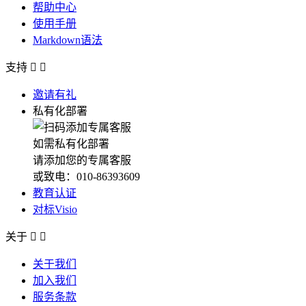
帮助中心
使用手册
Markdown语法
支持


邀请有礼
私有化部署
如需私有化部署
请添加您的专属客服
或致电：010-86393609
教育认证
对标Visio
关于


关于我们
加入我们
服务条款