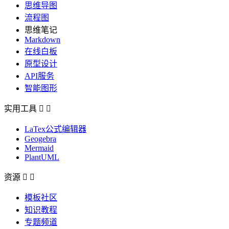
思维导图
流程图
思维笔记
Markdown
在线白板
原型设计
API服务
智能图形
实用工具


LaTex公式编辑器
Geogebra
Mermaid
PlantUML
资源


模板社区
知识教程
专题频道