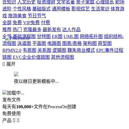
合知识
人文历史
投资理财
文学名著
亲子家庭
心理成长
职场
进阶
个性风格
基础版式
通用模板
影视综艺
生活常识
体育游
戏
旅游美食
节日节气
全部
免费
VIP免费
付费
推荐
热门
克隆最多
最新发布
达人作品
全部
基础流程图
甘特图
ER图
UML图
网络拓扑图
组织结构-
流程图
泳道图
平面图
电路图
图表/表格
架构图
原型图
BPMN2.0
韦恩图
关系图
逻辑图
魏朱商业模式
EPC事件过程
链图
EVC企业价值链图
其他流程图

展开
夜以继日更新模板中...
加载中...
发布文件
每天有
100,000+
文件在ProcessOn创建
免费使用
产品

