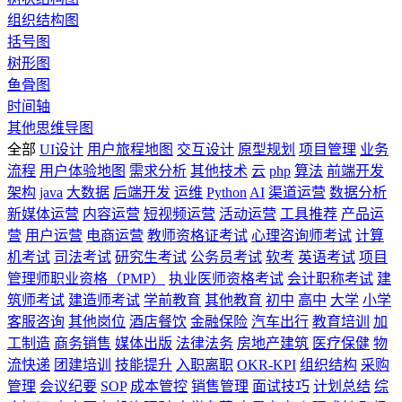
组织结构图
括号图
树形图
鱼骨图
时间轴
其他思维导图
全部
UI设计
用户旅程地图
交互设计
原型规划
项目管理
业务
流程
用户体验地图
需求分析
其他技术
云
php
算法
前端开发
架构
java
大数据
后端开发
运维
Python
AI
渠道运营
数据分析
新媒体运营
内容运营
短视频运营
活动运营
工具推荐
产品运
营
用户运营
电商运营
教师资格证考试
心理咨询师考试
计算
机考试
司法考试
研究生考试
公务员考试
软考
英语考试
项目
管理师职业资格（PMP）
执业医师资格考试
会计职称考试
建
筑师考试
建造师考试
学前教育
其他教育
初中
高中
大学
小学
客服咨询
其他岗位
酒店餐饮
金融保险
汽车出行
教育培训
加
工制造
商务销售
媒体出版
法律法务
房地产建筑
医疗保健
物
流快递
团建培训
技能提升
入职离职
OKR-KPI
组织结构
采购
管理
会议纪要
SOP
成本管控
销售管理
面试技巧
计划总结
综