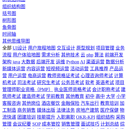
组织结构图
括号图
树形图
鱼骨图
时间轴
其他思维导图
全部
UI设计
用户旅程地图
交互设计
原型规划
项目管理
业务
流程
用户体验地图
需求分析
其他技术
云
php
算法
前端开发
架构
java
大数据
后端开发
运维
Python
AI
渠道运营
数据分析
新媒体运营
内容运营
短视频运营
活动运营
工具推荐
产品运
营
用户运营
电商运营
教师资格证考试
心理咨询师考试
计算
机考试
司法考试
研究生考试
公务员考试
软考
英语考试
项目
管理师职业资格（PMP）
执业医师资格考试
会计职称考试
建
筑师考试
建造师考试
学前教育
其他教育
初中
高中
大学
小学
客服咨询
其他岗位
酒店餐饮
金融保险
汽车出行
教育培训
加
工制造
商务销售
媒体出版
法律法务
房地产建筑
医疗保健
物
流快递
团建培训
技能提升
入职离职
OKR-KPI
组织结构
采购
管理
会议纪要
SOP
成本管控
销售管理
面试技巧
计划总结
综