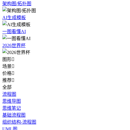
架构图/拓扑图
AI生成模板
一图看懂AI
2026世界杯
图形

场景

价格

推荐

全部
流程图
思维导图
思维笔记
基础流程图
组织结构-流程图
UML图