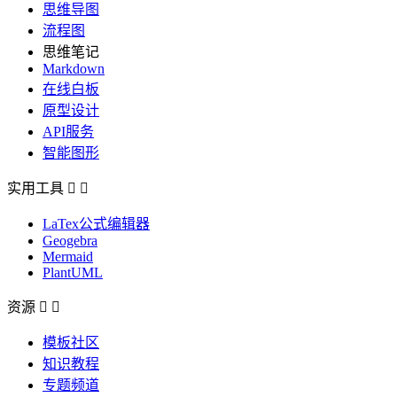
思维导图
流程图
思维笔记
Markdown
在线白板
原型设计
API服务
智能图形
实用工具


LaTex公式编辑器
Geogebra
Mermaid
PlantUML
资源


模板社区
知识教程
专题频道