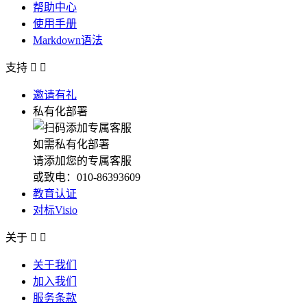
帮助中心
使用手册
Markdown语法
支持


邀请有礼
私有化部署
如需私有化部署
请添加您的专属客服
或致电：010-86393609
教育认证
对标Visio
关于


关于我们
加入我们
服务条款