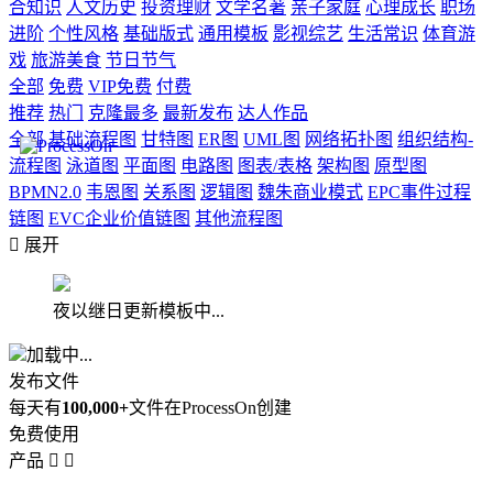
合知识
人文历史
投资理财
文学名著
亲子家庭
心理成长
职场
进阶
个性风格
基础版式
通用模板
影视综艺
生活常识
体育游
戏
旅游美食
节日节气
全部
免费
VIP免费
付费
推荐
热门
克隆最多
最新发布
达人作品
全部
基础流程图
甘特图
ER图
UML图
网络拓扑图
组织结构-
流程图
泳道图
平面图
电路图
图表/表格
架构图
原型图
BPMN2.0
韦恩图
关系图
逻辑图
魏朱商业模式
EPC事件过程
链图
EVC企业价值链图
其他流程图

展开
夜以继日更新模板中...
加载中...
发布文件
每天有
100,000+
文件在ProcessOn创建
免费使用
产品

