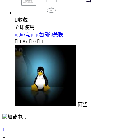

收藏
立即使用
nginx与php之间的关联

1.8k

0

1
阿望
加载中...

1
