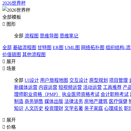
2026世界杯
全部模板

图形
全部
流程图
思维导图
思维笔记
全部
基础流程图
甘特图
ER图
UML图
网络拓扑图
组织结构-
价值链图
其他流程图

展开

场景
全部
UI设计
用户旅程地图
交互设计
原型规划
项目管理
新媒体运营
内容运营
短视频运营
活动运营
工具推荐
产
理师职业资格（PMP）
执业医师资格考试
会计职称考试
制造
商务销售
媒体出版
法律法务
房地产建筑
医疗保健
知识
人文历史
投资理财
文学名著
亲子家庭
心理成长
职

展开

价格