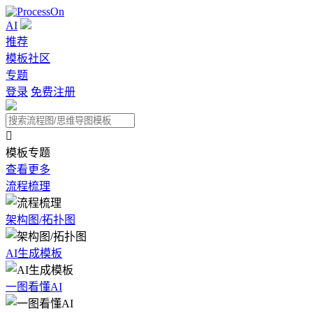
AI
推荐
模板社区
专题
登录
免费注册

模板专题
查看更多
流程梳理
架构图/拓扑图
AI生成模板
一图看懂AI