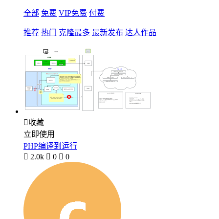
全部
免费
VIP免费
付费
推荐
热门
克隆最多
最新发布
达人作品

收藏
立即使用
PHP编译到运行

2.0k

0

0