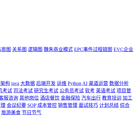
韦恩图
关系图
逻辑图
魏朱商业模式
EPC事件过程链图
EVC企业
架构
java
大数据
后端开发
运维
Python
AI
渠道运营
数据分析
机考试
司法考试
研究生考试
公务员考试
软考
英语考试
项目管
客服咨询
其他岗位
酒店餐饮
金融保险
汽车出行
教育培训
加工
管理
会议纪要
SOP
成本管控
销售管理
面试技巧
计划总结
综合
旅游美食
节日节气