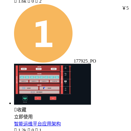

1.6k

0

2
￥5
177925_PO

收藏
立即使用
智能运维平台应用架构

1.2k

0

1