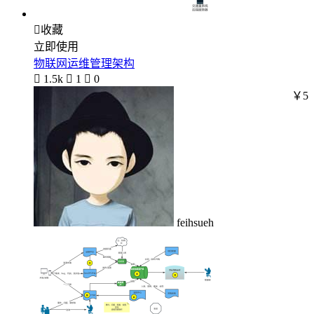

收藏
立即使用
物联网运维管理架构

1.5k

1

0
￥5
feihsueh