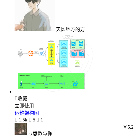
天圆地方的方

收藏
立即使用
运维架构图

1.5k

5

1
￥5.2
っ悉数与你