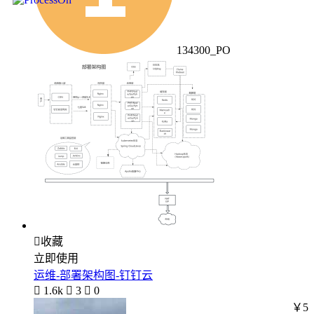
134300_PO

收藏
立即使用
运维-部署架构图-钉钉云

1.6k

3

0
￥5