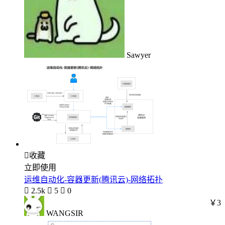
Sawyer

收藏
立即使用
运维自动化-容器更新(腾讯云)-网络拓扑

2.5k

5

0
￥3
WANGSIR