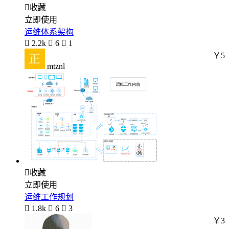

收藏
立即使用
运维体系架构

2.2k

6

1
￥5
mtznl

收藏
立即使用
运维工作规划

1.8k

6

3
￥3