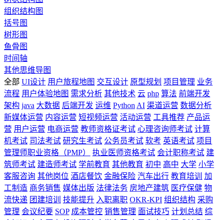
组织结构图
括号图
树形图
鱼骨图
时间轴
其他思维导图
全部
UI设计
用户旅程地图
交互设计
原型规划
项目管理
业务
流程
用户体验地图
需求分析
其他技术
云
php
算法
前端开发
架构
java
大数据
后端开发
运维
Python
AI
渠道运营
数据分析
新媒体运营
内容运营
短视频运营
活动运营
工具推荐
产品运
营
用户运营
电商运营
教师资格证考试
心理咨询师考试
计算
机考试
司法考试
研究生考试
公务员考试
软考
英语考试
项目
管理师职业资格（PMP）
执业医师资格考试
会计职称考试
建
筑师考试
建造师考试
学前教育
其他教育
初中
高中
大学
小学
客服咨询
其他岗位
酒店餐饮
金融保险
汽车出行
教育培训
加
工制造
商务销售
媒体出版
法律法务
房地产建筑
医疗保健
物
流快递
团建培训
技能提升
入职离职
OKR-KPI
组织结构
采购
管理
会议纪要
SOP
成本管控
销售管理
面试技巧
计划总结
综