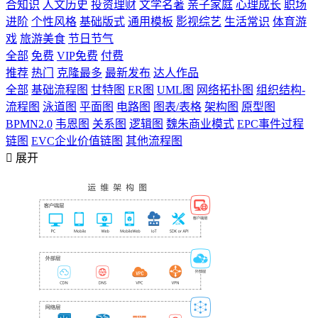
合知识
人文历史
投资理财
文学名著
亲子家庭
心理成长
职场
进阶
个性风格
基础版式
通用模板
影视综艺
生活常识
体育游
戏
旅游美食
节日节气
全部
免费
VIP免费
付费
推荐
热门
克隆最多
最新发布
达人作品
全部
基础流程图
甘特图
ER图
UML图
网络拓扑图
组织结构-
流程图
泳道图
平面图
电路图
图表/表格
架构图
原型图
BPMN2.0
韦恩图
关系图
逻辑图
魏朱商业模式
EPC事件过程
链图
EVC企业价值链图
其他流程图

展开