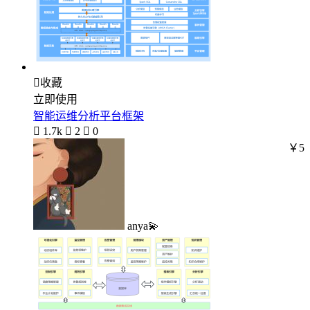

收藏
立即使用
智能运维分析平台框架

1.7k

2

0
￥5
anya💫