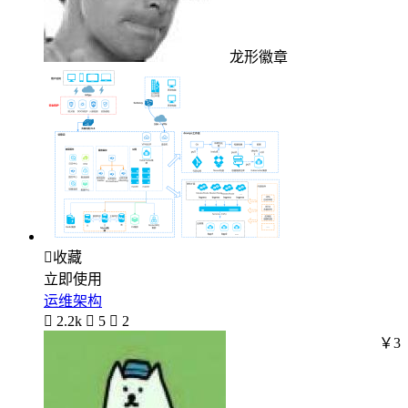
龙形徽章

收藏
立即使用
运维架构

2.2k

5

2
￥3