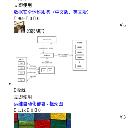
立即使用
数据安全运维服务（中文版、英文版）

969

0

0
￥6
如影随形

收藏
立即使用
运维自动化部署 - 框架图

1.1k

0

0
￥3