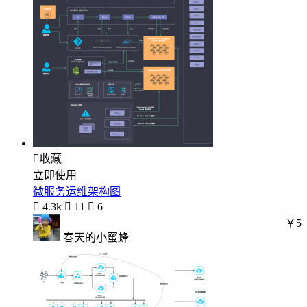

收藏
立即使用
微服务运维架构图

4.3k

11

6
￥5
春天的小蜜蜂