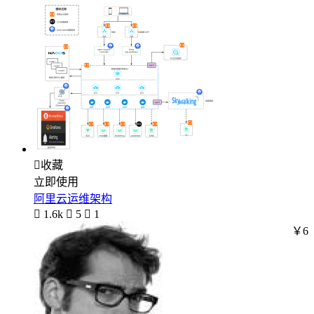

收藏
立即使用
阿里云运维架构

1.6k

5

1
￥6