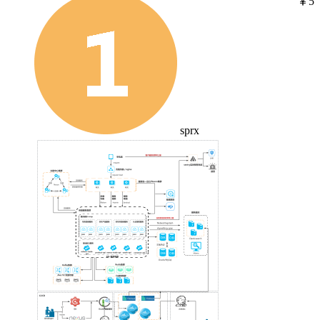
￥5
sprx