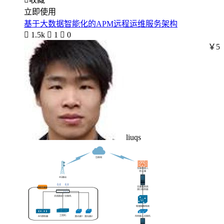
立即使用
基于大数据智能化的APM远程运维服务架构

1.5k

1

0
￥5
liuqs