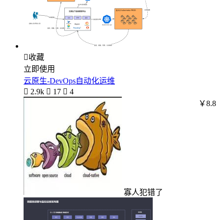

收藏
立即使用
云原生-DevOps自动化运维

2.9k

17

4
￥8.8
寡人犯错了