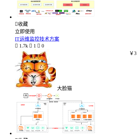

收藏
立即使用
IT运维监控技术方案

1.7k

1

0
￥3
大脸猫