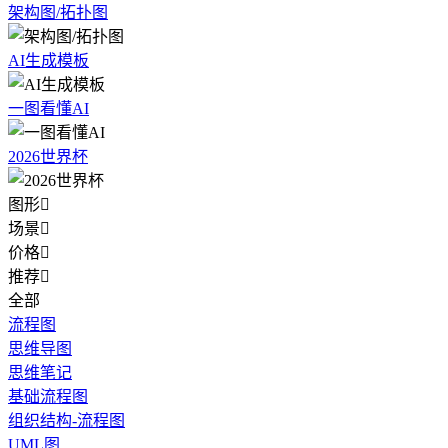
架构图/拓扑图
AI生成模板
一图看懂AI
2026世界杯
图形

场景

价格

推荐

全部
流程图
思维导图
思维笔记
基础流程图
组织结构-流程图
UML图