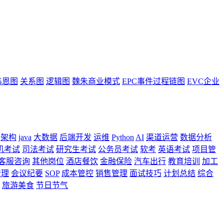
韦恩图
关系图
逻辑图
魏朱商业模式
EPC事件过程链图
EVC企业
架构
java
大数据
后端开发
运维
Python
AI
渠道运营
数据分析
机考试
司法考试
研究生考试
公务员考试
软考
英语考试
项目管
客服咨询
其他岗位
酒店餐饮
金融保险
汽车出行
教育培训
加工
管理
会议纪要
SOP
成本管控
销售管理
面试技巧
计划总结
综合
旅游美食
节日节气