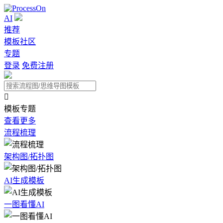
AI
推荐
模板社区
专题
登录
免费注册

模板专题
查看更多
流程梳理
架构图/拓扑图
AI生成模板
一图看懂AI