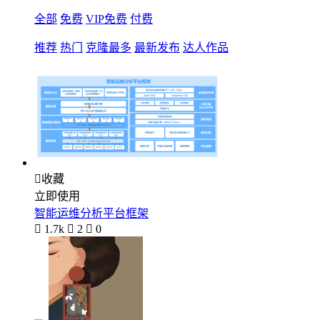
全部
免费
VIP免费
付费
推荐
热门
克隆最多
最新发布
达人作品

收藏
立即使用
智能运维分析平台框架

1.7k

2

0