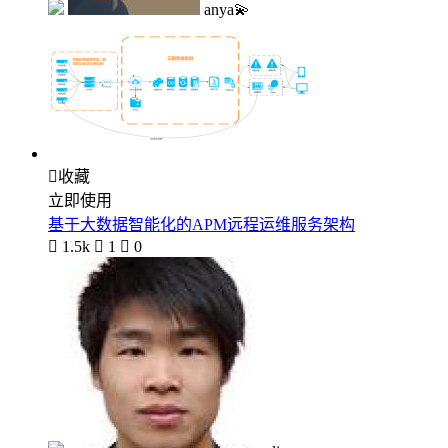
anya💫

收藏
立即使用
基于大数据智能化的APM远程运维服务架构

1.5k

1

0