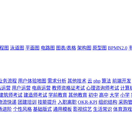
流程图
泳道图
平面图
电路图
图表/表格
架构图
原型图
BPMN2.0
业务流程
用户体验地图
需求分析
其他技术
云
php
算法
前端开发
品运营
用户运营
电商运营
教师资格证考试
心理咨询师考试
计算
建筑师考试
建造师考试
学前教育
其他教育
初中
高中
大学
小学
物流快递
团建培训
技能提升
入职离职
OKR-KPI
组织结构
采购
场进阶
个性风格
基础版式
通用模板
影视综艺
生活常识
体育游戏