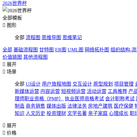
2026世界杯
全部模板

图形
全部
流程图
思维导图
思维笔记
全部
基础流程图
甘特图
ER图
UML图
网络拓扑图
组织结构-
价值链图
其他流程图

展开

场景
全部
UI设计
用户旅程地图
交互设计
原型规划
项目管理
新媒体运营
内容运营
短视频运营
活动运营
工具推荐
产
理师职业资格（PMP）
执业医师资格考试
会计职称考试
制造
商务销售
媒体出版
法律法务
房地产建筑
医疗保健
知识
人文历史
投资理财
文学名著
亲子家庭
心理成长
职

展开

价格