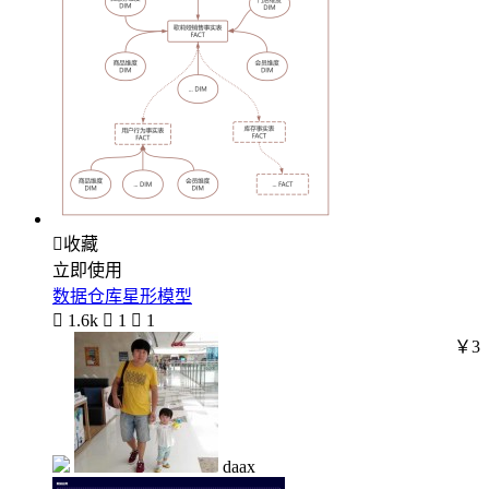

收藏
立即使用
数据仓库星形模型

1.6k

1

1
￥3
daax