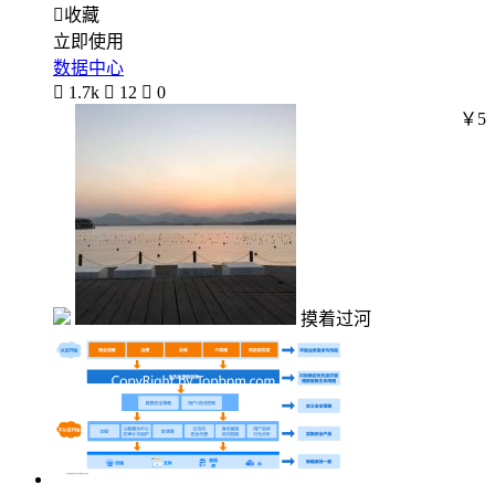

收藏
立即使用
数据中心

1.7k

12

0
￥5
摸着过河