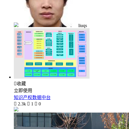
liuqs

收藏
立即使用
知识产权数据中台

2.3k

1

0