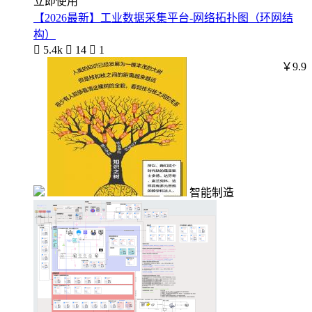
立即使用
【2026最新】工业数据采集平台-网络拓扑图（环网结
构）

5.4k

14

1
￥9.9
智能制造