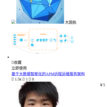
大固执

收藏
立即使用
基于大数据智能化的APM远程运维服务架构

1.5k

1

0
￥5