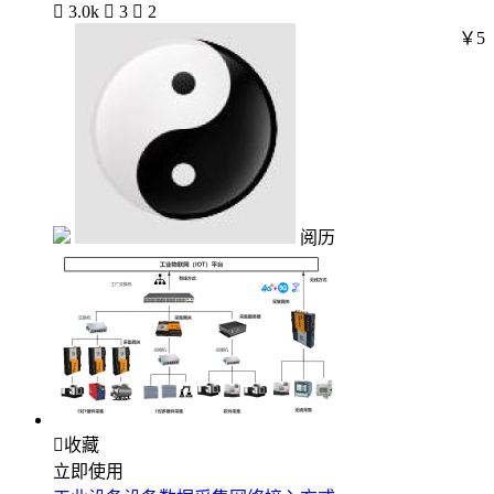

3.0k

3

2
￥5
阅历

收藏
立即使用