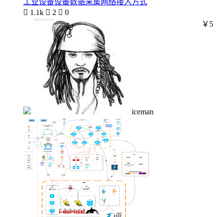
工业设备设备数据采集网络接入方式

1.1k

2

0
￥5
iceman