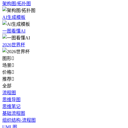
架构图/拓扑图
AI生成模板
一图看懂AI
2026世界杯
图形

场景

价格

推荐

全部
流程图
思维导图
思维笔记
基础流程图
组织结构-流程图
UML图