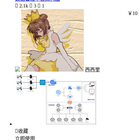

2.1k

3

1
￥10
西西里

收藏
立即使用