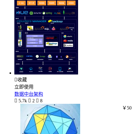

收藏
立即使用
数据中台架构

5.7k

2

8
￥50