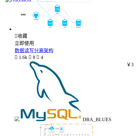

收藏
立即使用
数据读写分离架构

1.6k

8

4
￥3
DBA_BLUES