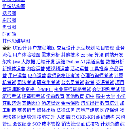
组织结构图
括号图
树形图
鱼骨图
时间轴
其他思维导图
全部
UI设计
用户旅程地图
交互设计
原型规划
项目管理
业务
流程
用户体验地图
需求分析
其他技术
云
php
算法
前端开发
架构
java
大数据
后端开发
运维
Python
AI
渠道运营
数据分析
新媒体运营
内容运营
短视频运营
活动运营
工具推荐
产品运
营
用户运营
电商运营
教师资格证考试
心理咨询师考试
计算
机考试
司法考试
研究生考试
公务员考试
软考
英语考试
项目
管理师职业资格（PMP）
执业医师资格考试
会计职称考试
建
筑师考试
建造师考试
学前教育
其他教育
初中
高中
大学
小学
客服咨询
其他岗位
酒店餐饮
金融保险
汽车出行
教育培训
加
工制造
商务销售
媒体出版
法律法务
房地产建筑
医疗保健
物
流快递
团建培训
技能提升
入职离职
OKR-KPI
组织结构
采购
管理
会议纪要
SOP
成本管控
销售管理
面试技巧
计划总结
综