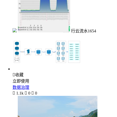
行云流水1654

收藏
立即使用
数据治理

1.1k

0

0