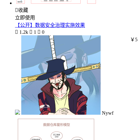

收藏
立即使用
【公开】数据安全治理实施效果

1.2k

1

0
￥5
Nywf