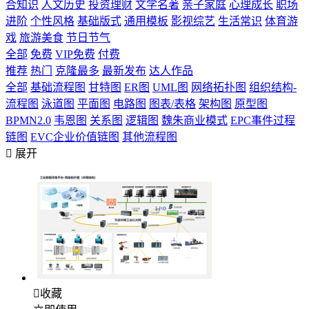
合知识
人文历史
投资理财
文学名著
亲子家庭
心理成长
职场
进阶
个性风格
基础版式
通用模板
影视综艺
生活常识
体育游
戏
旅游美食
节日节气
全部
免费
VIP免费
付费
推荐
热门
克隆最多
最新发布
达人作品
全部
基础流程图
甘特图
ER图
UML图
网络拓扑图
组织结构-
流程图
泳道图
平面图
电路图
图表/表格
架构图
原型图
BPMN2.0
韦恩图
关系图
逻辑图
魏朱商业模式
EPC事件过程
链图
EVC企业价值链图
其他流程图

展开

收藏