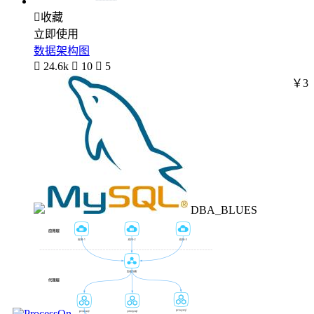

收藏
立即使用
数据架构图

24.6k

10

5
￥3
DBA_BLUES