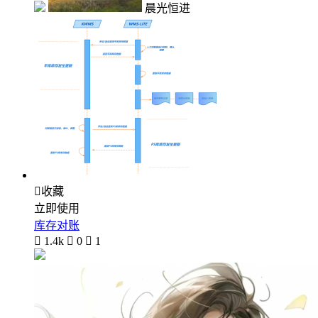
晨光恒进

收藏
立即使用
库存对账

1.4k

0

1