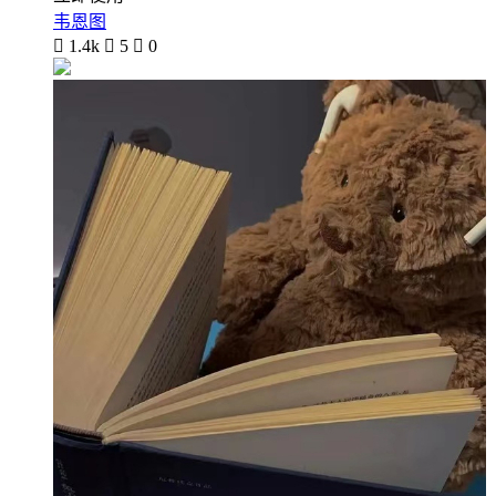
韦恩图

1.4k

5

0