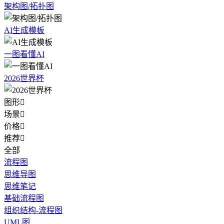
架构图/拓扑图
AI生成模板
一图看懂AI
2026世界杯
图形

场景

价格

推荐

全部
流程图
思维导图
思维笔记
基础流程图
组织结构-流程图
UML图