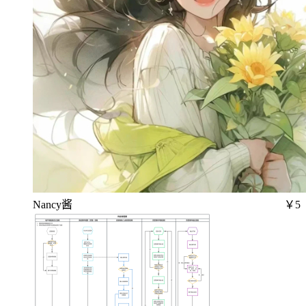
Nancy酱
￥5