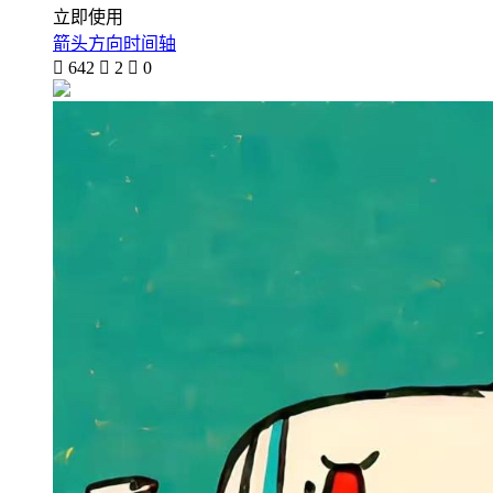
立即使用
箭头方向时间轴

642

2

0