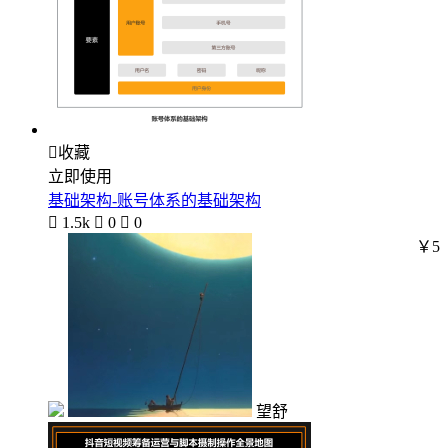

收藏
立即使用
基础架构-账号体系的基础架构

1.5k

0

0
￥5
望舒