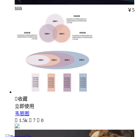
lilili
￥5

收藏
立即使用
韦恩图

1.5k

7

0