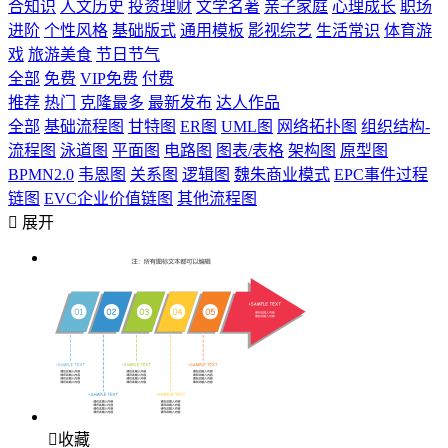
合知识
人文历史
投资理财
文学名著
亲子家庭
心理成长
职场
进阶
个性风格
基础版式
通用模板
影视综艺
生活常识
体育游
戏
旅游美食
节日节气
全部
免费
VIP免费
付费
推荐
热门
克隆最多
最新发布
达人作品
全部
基础流程图
甘特图
ER图
UML图
网络拓扑图
组织结构-
流程图
泳道图
平面图
电路图
图表/表格
架构图
原型图
BPMN2.0
韦恩图
关系图
逻辑图
魏朱商业模式
EPC事件过程
链图
EVC企业价值链图
其他流程图

展开

收藏