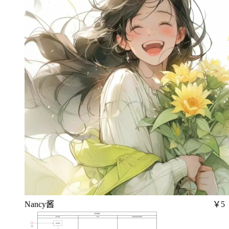
Nancy酱
￥5