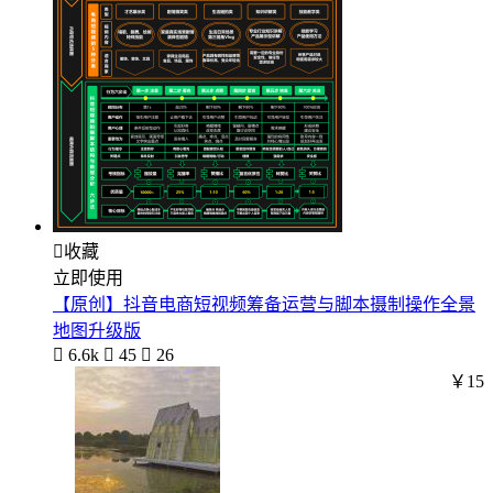

收藏
立即使用
【原创】抖音电商短视频筹备运营与脚本摄制操作全景
地图升级版

6.6k

45

26
￥15