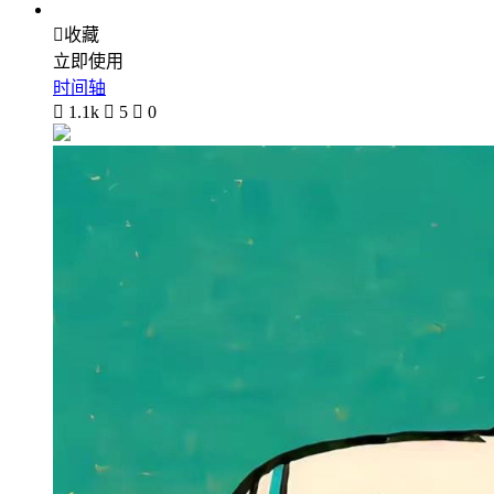

收藏
立即使用
时间轴

1.1k

5

0