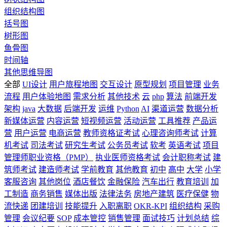
组织结构图
括号图
树形图
鱼骨图
时间轴
其他思维导图
全部
UI设计
用户旅程地图
交互设计
原型规划
项目管理
业务
流程
用户体验地图
需求分析
其他技术
云
php
算法
前端开发
架构
java
大数据
后端开发
运维
Python
AI
渠道运营
数据分析
新媒体运营
内容运营
短视频运营
活动运营
工具推荐
产品运
营
用户运营
电商运营
教师资格证考试
心理咨询师考试
计算
机考试
司法考试
研究生考试
公务员考试
软考
英语考试
项目
管理师职业资格（PMP）
执业医师资格考试
会计职称考试
建
筑师考试
建造师考试
学前教育
其他教育
初中
高中
大学
小学
客服咨询
其他岗位
酒店餐饮
金融保险
汽车出行
教育培训
加
工制造
商务销售
媒体出版
法律法务
房地产建筑
医疗保健
物
流快递
团建培训
技能提升
入职离职
OKR-KPI
组织结构
采购
管理
会议纪要
SOP
成本管控
销售管理
面试技巧
计划总结
综