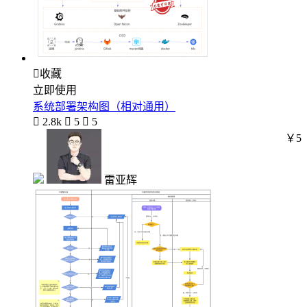

收藏
立即使用
系统部署架构图（相对通用）

2.8k

5

5
￥5
雷亚辉