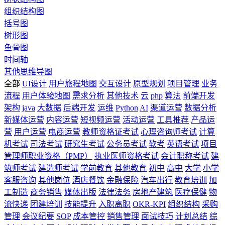
组织结构图
括号图
树形图
鱼骨图
时间轴
其他思维导图
全部
UI设计
用户旅程地图
交互设计
原型规划
项目管理
业务
流程
用户体验地图
需求分析
其他技术
云
php
算法
前端开发
架构
java
大数据
后端开发
运维
Python
AI
渠道运营
数据分析
新媒体运营
内容运营
短视频运营
活动运营
工具推荐
产品运
营
用户运营
电商运营
教师资格证考试
心理咨询师考试
计算
机考试
司法考试
研究生考试
公务员考试
软考
英语考试
项目
管理师职业资格（PMP）
执业医师资格考试
会计职称考试
建
筑师考试
建造师考试
学前教育
其他教育
初中
高中
大学
小学
客服咨询
其他岗位
酒店餐饮
金融保险
汽车出行
教育培训
加
工制造
商务销售
媒体出版
法律法务
房地产建筑
医疗保健
物
流快递
团建培训
技能提升
入职离职
OKR-KPI
组织结构
采购
管理
会议纪要
SOP
成本管控
销售管理
面试技巧
计划总结
综