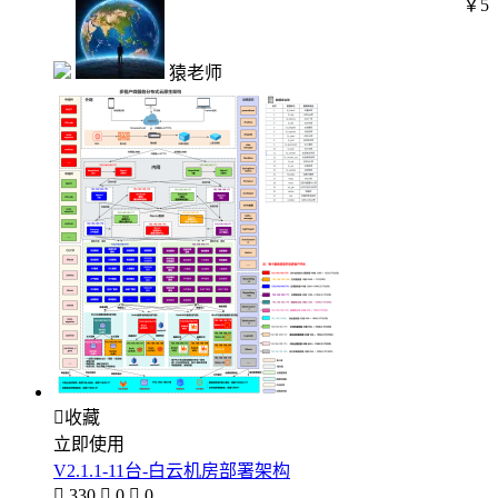
￥5
猿老师

收藏
立即使用
V2.1.1-11台-白云机房部署架构

330

0

0