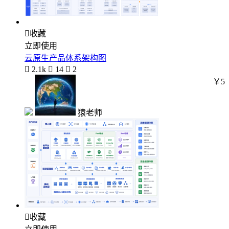

收藏
立即使用
云原生产品体系架构图

2.1k

14

2
￥5
猿老师

收藏