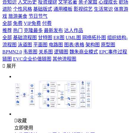
合知识
人文历史
投资理财
文学名著
亲子家庭
心理成长
职场
进阶
个性风格
基础版式
通用模板
影视综艺
生活常识
体育游
戏
旅游美食
节日节气
全部
免费
VIP免费
付费
推荐
热门
克隆最多
最新发布
达人作品
全部
基础流程图
甘特图
ER图
UML图
网络拓扑图
组织结构-
流程图
泳道图
平面图
电路图
图表/表格
架构图
原型图
BPMN2.0
韦恩图
关系图
逻辑图
魏朱商业模式
EPC事件过程
链图
EVC企业价值链图
其他流程图

展开

收藏
立即使用