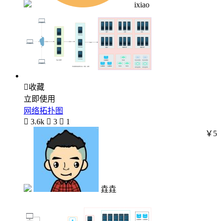
ixiao

收藏
立即使用
网络拓扑图

3.6k

3

1
￥5
垚垚