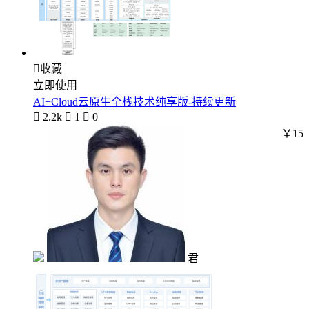

收藏
立即使用
AI+Cloud云原生全栈技术纯享版-持续更新

2.2k

1

0
￥15
君