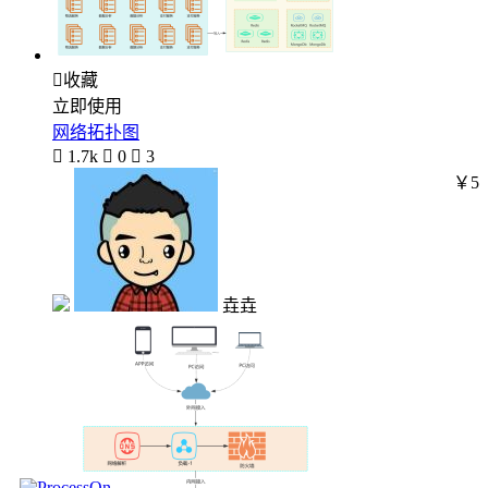

收藏
立即使用
网络拓扑图

1.7k

0

3
￥5
垚垚