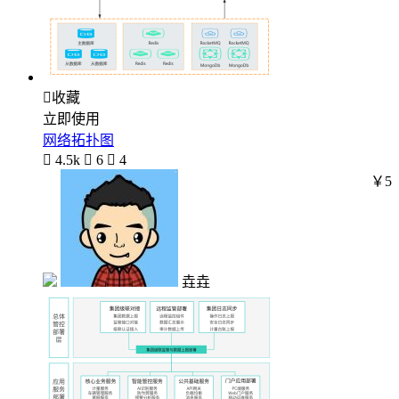

收藏
立即使用
网络拓扑图

4.5k

6

4
￥5
垚垚