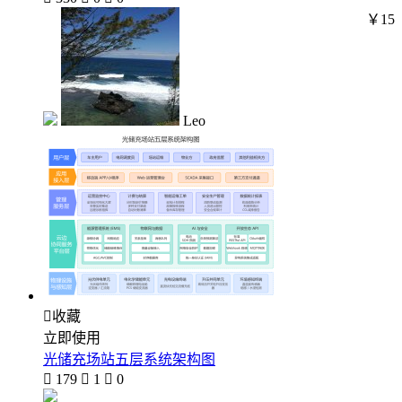
￥15
Leo

收藏
立即使用
光储充场站五层系统架构图

179

1

0