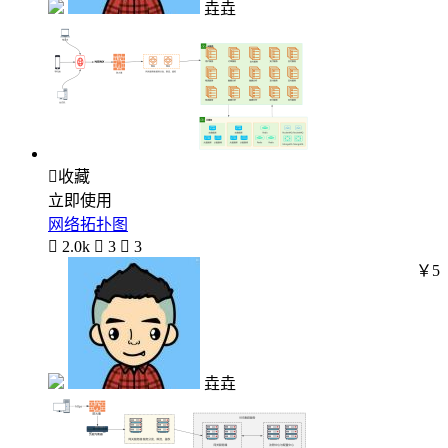
垚垚

收藏
立即使用
网络拓扑图

2.0k

3

3
￥5
垚垚