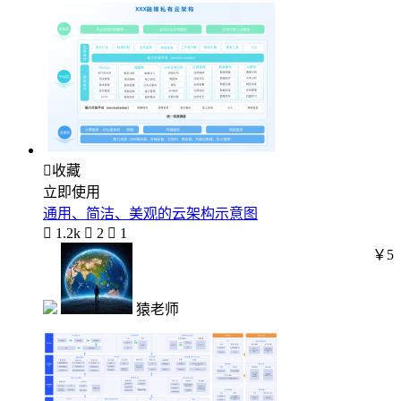

收藏
立即使用
通用、简洁、美观的云架构示意图

1.2k

2

1
￥5
猿老师