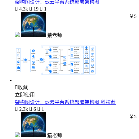
架构图设计：xx云平台系统部署架构图

4.3k

19

1
￥5
猿老师

收藏
立即使用
架构图设计：xx云平台系统部署架构图-科技蓝

2.3k

6

1
￥5
猿老师