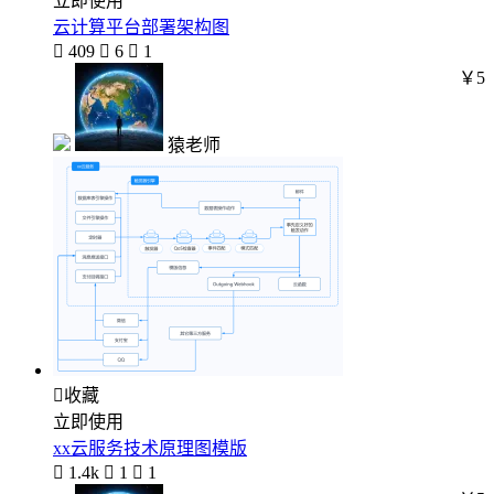
立即使用
云计算平台部署架构图

409

6

1
￥5
猿老师

收藏
立即使用
xx云服务技术原理图模版

1.4k

1

1