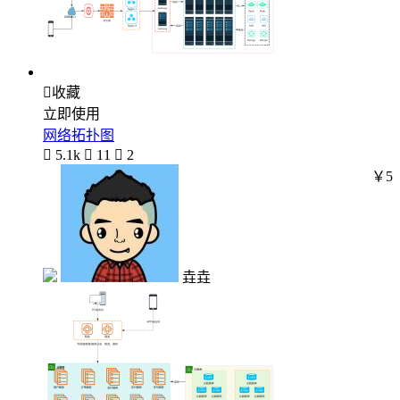

收藏
立即使用
网络拓扑图

5.1k

11

2
￥5
垚垚