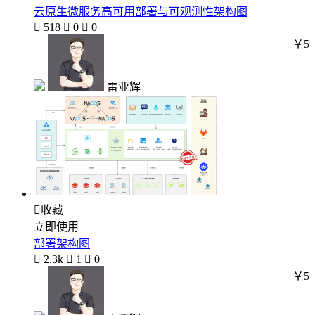
云原生微服务高可用部署与可观测性架构图

518

0

0
￥5
雷亚辉

收藏
立即使用
部署架构图

2.3k

1

0
￥5