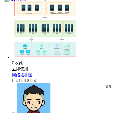

收藏
立即使用
网络拓扑图

4.1k

8

4
￥5