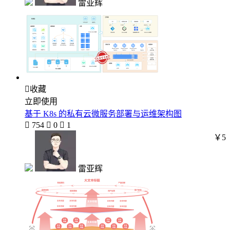
雷亚辉

收藏
立即使用
基于 K8s 的私有云微服务部署与运维架构图

754

0

1
￥5
雷亚辉