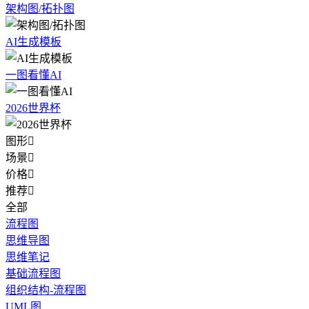
架构图/拓扑图
AI生成模板
一图看懂AI
2026世界杯
图形

场景

价格

推荐

全部
流程图
思维导图
思维笔记
基础流程图
组织结构-流程图
UML图