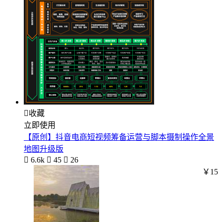

收藏
立即使用
【原创】抖音电商短视频筹备运营与脚本摄制操作全景
地图升级版

6.6k

45

26
￥15