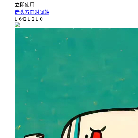
立即使用
箭头方向时间轴

642

2

0