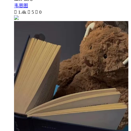
韦恩图

1.4k

5

0