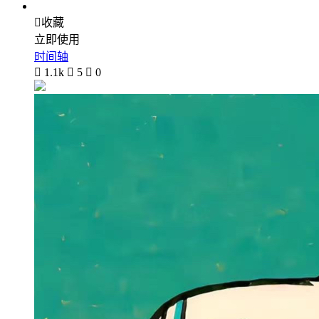

收藏
立即使用
时间轴

1.1k

5

0