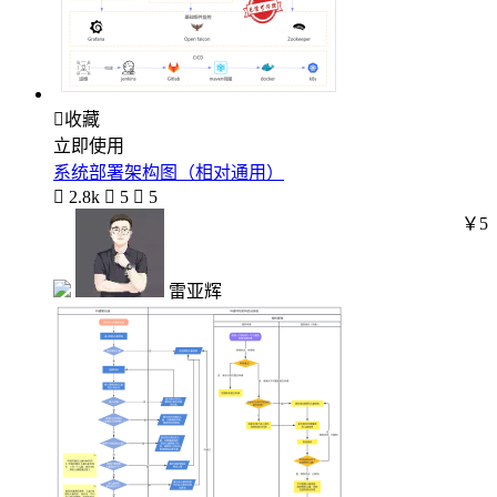

收藏
立即使用
系统部署架构图（相对通用）

2.8k

5

5
￥5
雷亚辉