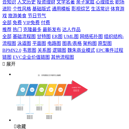
合知识
人文历史
投资理财
文学名著
亲子家庭
心理成长
职场
进阶
个性风格
基础版式
通用模板
影视综艺
生活常识
体育游
戏
旅游美食
节日节气
全部
免费
VIP免费
付费
推荐
热门
克隆最多
最新发布
达人作品
全部
基础流程图
甘特图
ER图
UML图
网络拓扑图
组织结构-
流程图
泳道图
平面图
电路图
图表/表格
架构图
原型图
BPMN2.0
韦恩图
关系图
逻辑图
魏朱商业模式
EPC事件过程
链图
EVC企业价值链图
其他流程图

展开

收藏