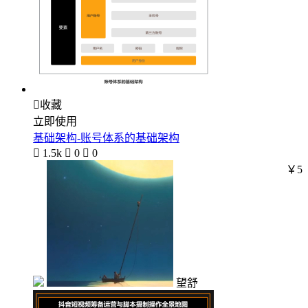

收藏
立即使用
基础架构-账号体系的基础架构

1.5k

0

0
￥5
望舒