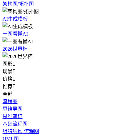
架构图/拓扑图
AI生成模板
一图看懂AI
2026世界杯
图形

场景

价格

推荐

全部
流程图
思维导图
思维笔记
基础流程图
组织结构-流程图
UML图