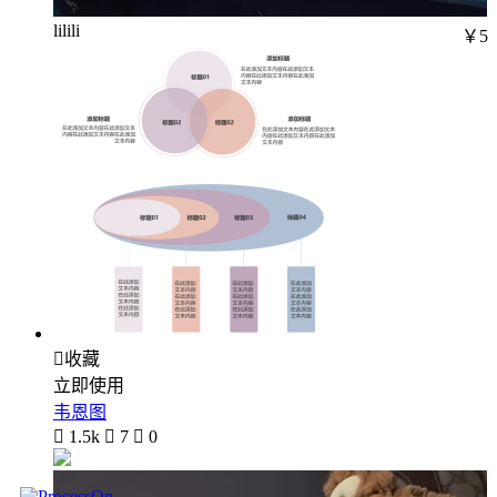
lilili
￥5

收藏
立即使用
韦恩图

1.5k

7

0