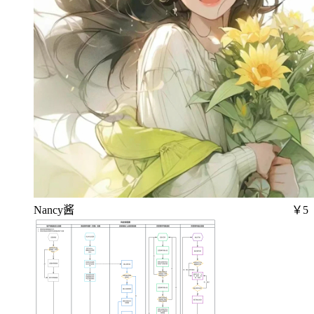
Nancy酱
￥5