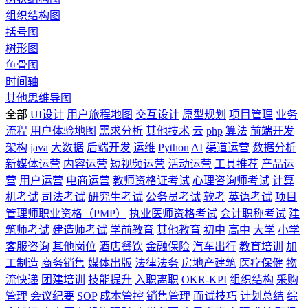
组织结构图
括号图
树形图
鱼骨图
时间轴
其他思维导图
全部
UI设计
用户旅程地图
交互设计
原型规划
项目管理
业务
流程
用户体验地图
需求分析
其他技术
云
php
算法
前端开发
架构
java
大数据
后端开发
运维
Python
AI
渠道运营
数据分析
新媒体运营
内容运营
短视频运营
活动运营
工具推荐
产品运
营
用户运营
电商运营
教师资格证考试
心理咨询师考试
计算
机考试
司法考试
研究生考试
公务员考试
软考
英语考试
项目
管理师职业资格（PMP）
执业医师资格考试
会计职称考试
建
筑师考试
建造师考试
学前教育
其他教育
初中
高中
大学
小学
客服咨询
其他岗位
酒店餐饮
金融保险
汽车出行
教育培训
加
工制造
商务销售
媒体出版
法律法务
房地产建筑
医疗保健
物
流快递
团建培训
技能提升
入职离职
OKR-KPI
组织结构
采购
管理
会议纪要
SOP
成本管控
销售管理
面试技巧
计划总结
综