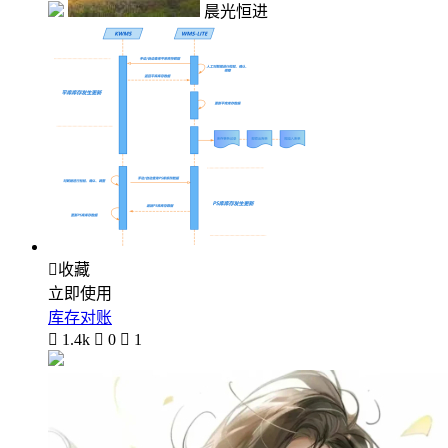
晨光恒进

收藏
立即使用
库存对账

1.4k

0

1