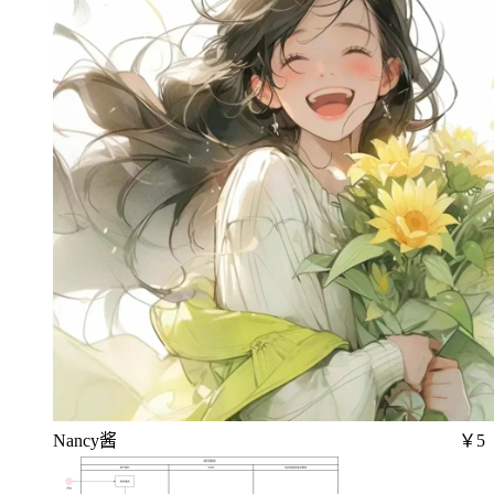
Nancy酱
￥5