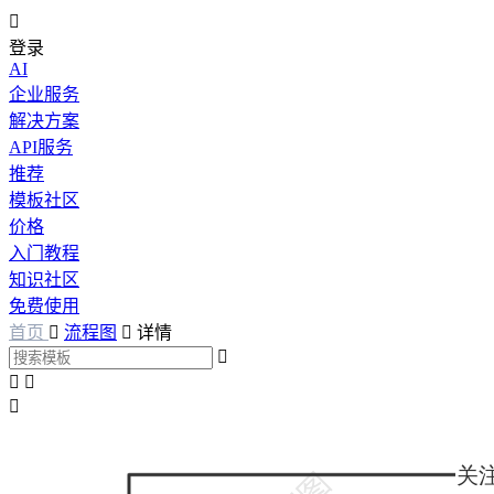

登录
AI
企业服务
解决方案
API服务
推荐
模板社区
价格
入门教程
知识社区
免费使用
首页

流程图

详情



