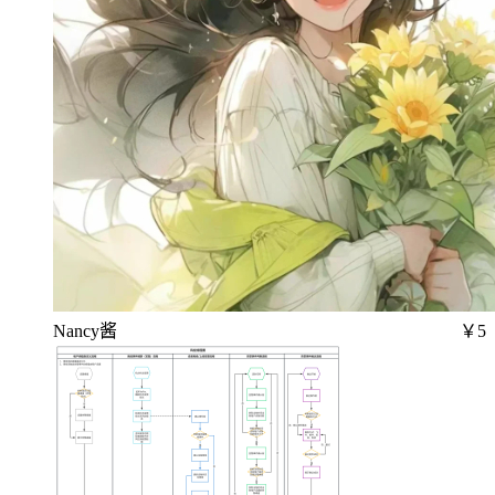
Nancy酱
￥5