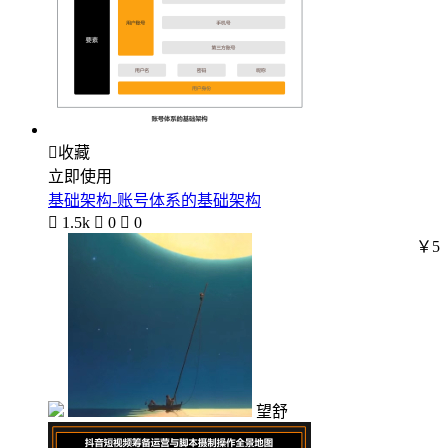

收藏
立即使用
基础架构-账号体系的基础架构

1.5k

0

0
￥5
望舒