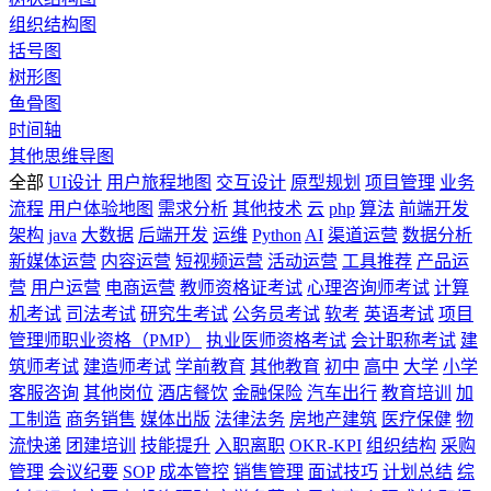
组织结构图
括号图
树形图
鱼骨图
时间轴
其他思维导图
全部
UI设计
用户旅程地图
交互设计
原型规划
项目管理
业务
流程
用户体验地图
需求分析
其他技术
云
php
算法
前端开发
架构
java
大数据
后端开发
运维
Python
AI
渠道运营
数据分析
新媒体运营
内容运营
短视频运营
活动运营
工具推荐
产品运
营
用户运营
电商运营
教师资格证考试
心理咨询师考试
计算
机考试
司法考试
研究生考试
公务员考试
软考
英语考试
项目
管理师职业资格（PMP）
执业医师资格考试
会计职称考试
建
筑师考试
建造师考试
学前教育
其他教育
初中
高中
大学
小学
客服咨询
其他岗位
酒店餐饮
金融保险
汽车出行
教育培训
加
工制造
商务销售
媒体出版
法律法务
房地产建筑
医疗保健
物
流快递
团建培训
技能提升
入职离职
OKR-KPI
组织结构
采购
管理
会议纪要
SOP
成本管控
销售管理
面试技巧
计划总结
综