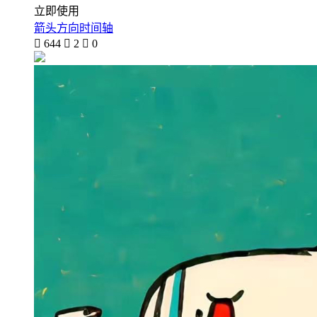
立即使用
箭头方向时间轴

644

2

0