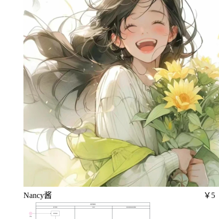
Nancy酱
￥5