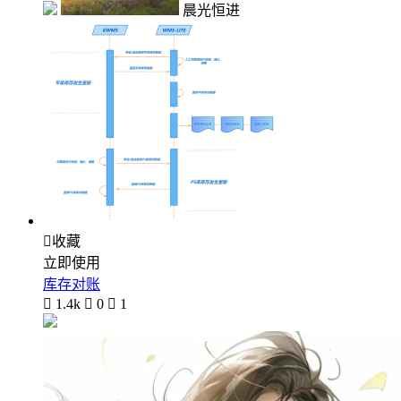
晨光恒进

收藏
立即使用
库存对账

1.4k

0

1