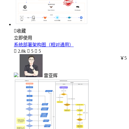

收藏
立即使用
系统部署架构图（相对通用）

2.8k

5

5
￥5
雷亚辉