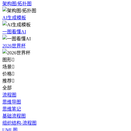
架构图/拓扑图
AI生成模板
一图看懂AI
2026世界杯
图形

场景

价格

推荐

全部
流程图
思维导图
思维笔记
基础流程图
组织结构-流程图
UML图