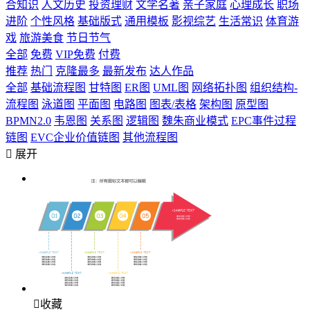
合知识
人文历史
投资理财
文学名著
亲子家庭
心理成长
职场
进阶
个性风格
基础版式
通用模板
影视综艺
生活常识
体育游
戏
旅游美食
节日节气
全部
免费
VIP免费
付费
推荐
热门
克隆最多
最新发布
达人作品
全部
基础流程图
甘特图
ER图
UML图
网络拓扑图
组织结构-
流程图
泳道图
平面图
电路图
图表/表格
架构图
原型图
BPMN2.0
韦恩图
关系图
逻辑图
魏朱商业模式
EPC事件过程
链图
EVC企业价值链图
其他流程图

展开

收藏