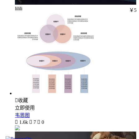
lilili
￥5

收藏
立即使用
韦恩图

1.6k

7

0