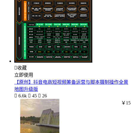

收藏
立即使用
【原创】抖音电商短视频筹备运营与脚本摄制操作全景
地图升级版

6.6k

45

26
￥15