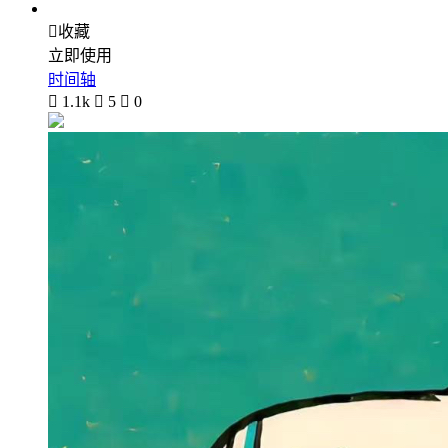

收藏
立即使用
时间轴

1.1k

5

0