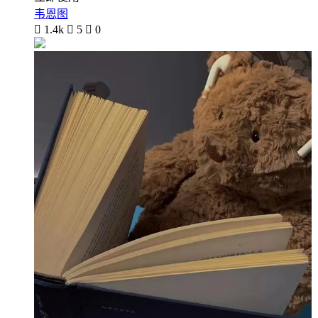
韦恩图

1.4k

5

0