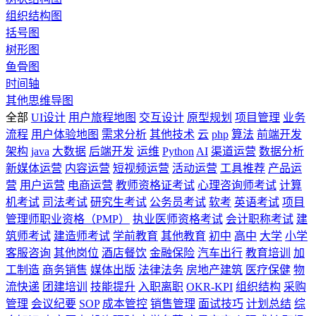
组织结构图
括号图
树形图
鱼骨图
时间轴
其他思维导图
全部
UI设计
用户旅程地图
交互设计
原型规划
项目管理
业务
流程
用户体验地图
需求分析
其他技术
云
php
算法
前端开发
架构
java
大数据
后端开发
运维
Python
AI
渠道运营
数据分析
新媒体运营
内容运营
短视频运营
活动运营
工具推荐
产品运
营
用户运营
电商运营
教师资格证考试
心理咨询师考试
计算
机考试
司法考试
研究生考试
公务员考试
软考
英语考试
项目
管理师职业资格（PMP）
执业医师资格考试
会计职称考试
建
筑师考试
建造师考试
学前教育
其他教育
初中
高中
大学
小学
客服咨询
其他岗位
酒店餐饮
金融保险
汽车出行
教育培训
加
工制造
商务销售
媒体出版
法律法务
房地产建筑
医疗保健
物
流快递
团建培训
技能提升
入职离职
OKR-KPI
组织结构
采购
管理
会议纪要
SOP
成本管控
销售管理
面试技巧
计划总结
综