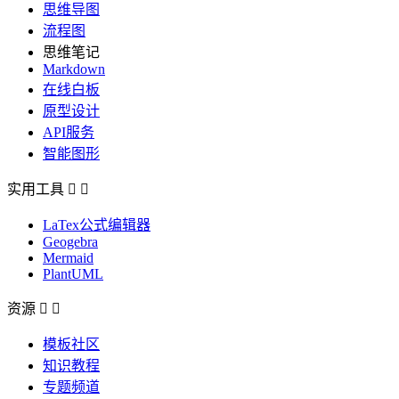
思维导图
流程图
思维笔记
Markdown
在线白板
原型设计
API服务
智能图形
实用工具


LaTex公式编辑器
Geogebra
Mermaid
PlantUML
资源


模板社区
知识教程
专题频道