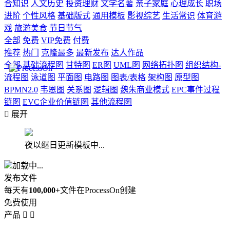
合知识
人文历史
投资理财
文学名著
亲子家庭
心理成长
职场
进阶
个性风格
基础版式
通用模板
影视综艺
生活常识
体育游
戏
旅游美食
节日节气
全部
免费
VIP免费
付费
推荐
热门
克隆最多
最新发布
达人作品
全部
基础流程图
甘特图
ER图
UML图
网络拓扑图
组织结构-
流程图
泳道图
平面图
电路图
图表/表格
架构图
原型图
BPMN2.0
韦恩图
关系图
逻辑图
魏朱商业模式
EPC事件过程
链图
EVC企业价值链图
其他流程图

展开
夜以继日更新模板中...
加载中...
发布文件
每天有
100,000+
文件在ProcessOn创建
免费使用
产品

