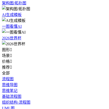
架构图/拓扑图
AI生成模板
一图看懂AI
2026世界杯
图形

场景

价格

推荐

全部
流程图
思维导图
思维笔记
基础流程图
组织结构-流程图
UML图