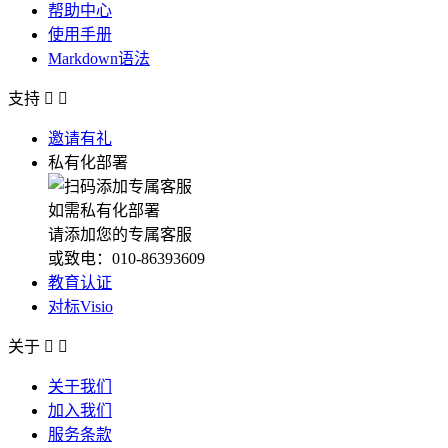
帮助中心
使用手册
Markdown语法
支持


邀请有礼
私有化部署
如需私有化部署
请添加您的专属客服
或致电：010-86393609
教育认证
对标Visio
关于


关于我们
加入我们
服务条款