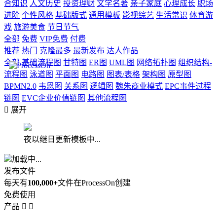
合知识
人文历史
投资理财
文学名著
亲子家庭
心理成长
职场
进阶
个性风格
基础版式
通用模板
影视综艺
生活常识
体育游
戏
旅游美食
节日节气
全部
免费
VIP免费
付费
推荐
热门
克隆最多
最新发布
达人作品
全部
基础流程图
甘特图
ER图
UML图
网络拓扑图
组织结构-
流程图
泳道图
平面图
电路图
图表/表格
架构图
原型图
BPMN2.0
韦恩图
关系图
逻辑图
魏朱商业模式
EPC事件过程
链图
EVC企业价值链图
其他流程图

展开
夜以继日更新模板中...
加载中...
发布文件
每天有
100,000+
文件在ProcessOn创建
免费使用
产品

