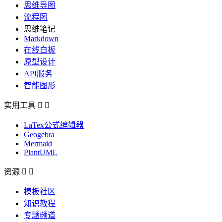
思维导图
流程图
思维笔记
Markdown
在线白板
原型设计
API服务
智能图形
实用工具


LaTex公式编辑器
Geogebra
Mermaid
PlantUML
资源


模板社区
知识教程
专题频道