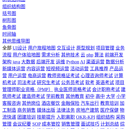
组织结构图
括号图
树形图
鱼骨图
时间轴
其他思维导图
全部
UI设计
用户旅程地图
交互设计
原型规划
项目管理
业务
流程
用户体验地图
需求分析
其他技术
云
php
算法
前端开发
架构
java
大数据
后端开发
运维
Python
AI
渠道运营
数据分析
新媒体运营
内容运营
短视频运营
活动运营
工具推荐
产品运
营
用户运营
电商运营
教师资格证考试
心理咨询师考试
计算
机考试
司法考试
研究生考试
公务员考试
软考
英语考试
项目
管理师职业资格（PMP）
执业医师资格考试
会计职称考试
建
筑师考试
建造师考试
学前教育
其他教育
初中
高中
大学
小学
客服咨询
其他岗位
酒店餐饮
金融保险
汽车出行
教育培训
加
工制造
商务销售
媒体出版
法律法务
房地产建筑
医疗保健
物
流快递
团建培训
技能提升
入职离职
OKR-KPI
组织结构
采购
管理
会议纪要
SOP
成本管控
销售管理
面试技巧
计划总结
综