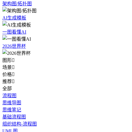
架构图/拓扑图
AI生成模板
一图看懂AI
2026世界杯
图形

场景

价格

推荐

全部
流程图
思维导图
思维笔记
基础流程图
组织结构-流程图
UML图