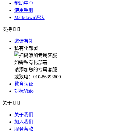
帮助中心
使用手册
Markdown语法
支持


邀请有礼
私有化部署
如需私有化部署
请添加您的专属客服
或致电：010-86393609
教育认证
对标Visio
关于


关于我们
加入我们
服务条款