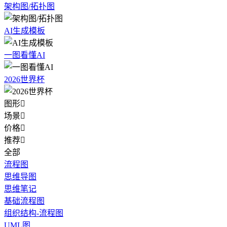
架构图/拓扑图
AI生成模板
一图看懂AI
2026世界杯
图形

场景

价格

推荐

全部
流程图
思维导图
思维笔记
基础流程图
组织结构-流程图
UML图