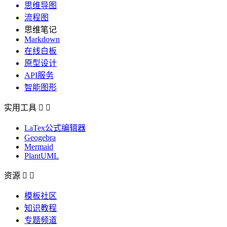
思维导图
流程图
思维笔记
Markdown
在线白板
原型设计
API服务
智能图形
实用工具


LaTex公式编辑器
Geogebra
Mermaid
PlantUML
资源


模板社区
知识教程
专题频道