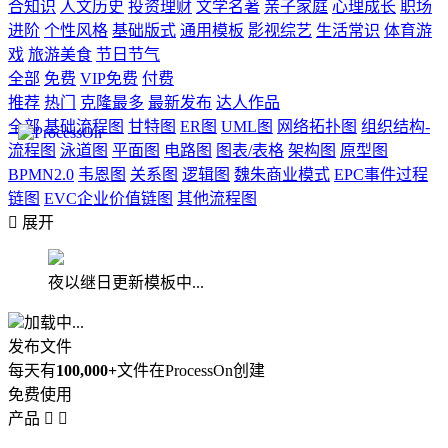
合知识
人文历史
投资理财
文学名著
亲子家庭
心理成长
职场
进阶
个性风格
基础版式
通用模板
影视综艺
生活常识
体育游
戏
旅游美食
节日节气
全部
免费
VIP免费
付费
推荐
热门
克隆最多
最新发布
达人作品
全部
基础流程图
甘特图
ER图
UML图
网络拓扑图
组织结构-
流程图
泳道图
平面图
电路图
图表/表格
架构图
原型图
BPMN2.0
韦恩图
关系图
逻辑图
魏朱商业模式
EPC事件过程
链图
EVC企业价值链图
其他流程图

展开
夜以继日更新模板中...
加载中...
发布文件
每天有
100,000+
文件在ProcessOn创建
免费使用
产品

