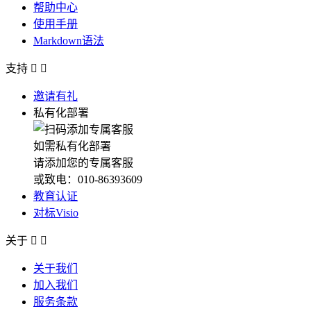
帮助中心
使用手册
Markdown语法
支持


邀请有礼
私有化部署
如需私有化部署
请添加您的专属客服
或致电：010-86393609
教育认证
对标Visio
关于


关于我们
加入我们
服务条款