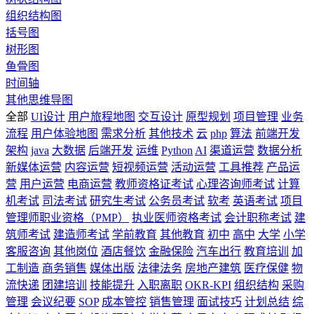
组织结构图
括号图
树形图
鱼骨图
时间轴
其他思维导图
全部
UI设计
用户旅程地图
交互设计
原型规划
项目管理
业务
流程
用户体验地图
需求分析
其他技术
云
php
算法
前端开发
架构
java
大数据
后端开发
运维
Python
AI
渠道运营
数据分析
新媒体运营
内容运营
短视频运营
活动运营
工具推荐
产品运
营
用户运营
电商运营
教师资格证考试
心理咨询师考试
计算
机考试
司法考试
研究生考试
公务员考试
软考
英语考试
项目
管理师职业资格（PMP）
执业医师资格考试
会计职称考试
建
筑师考试
建造师考试
学前教育
其他教育
初中
高中
大学
小学
客服咨询
其他岗位
酒店餐饮
金融保险
汽车出行
教育培训
加
工制造
商务销售
媒体出版
法律法务
房地产建筑
医疗保健
物
流快递
团建培训
技能提升
入职离职
OKR-KPI
组织结构
采购
管理
会议纪要
SOP
成本管控
销售管理
面试技巧
计划总结
综