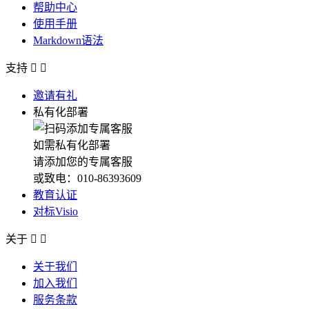
帮助中心
使用手册
Markdown语法
支持


邀请有礼
私有化部署
如需私有化部署
请添加您的专属客服
或致电：010-86393609
教育认证
对标Visio
关于


关于我们
加入我们
服务条款