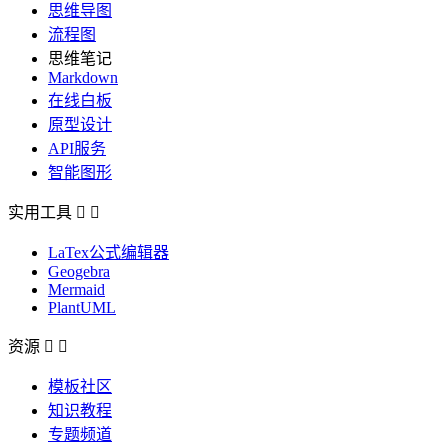
思维导图
流程图
思维笔记
Markdown
在线白板
原型设计
API服务
智能图形
实用工具


LaTex公式编辑器
Geogebra
Mermaid
PlantUML
资源


模板社区
知识教程
专题频道