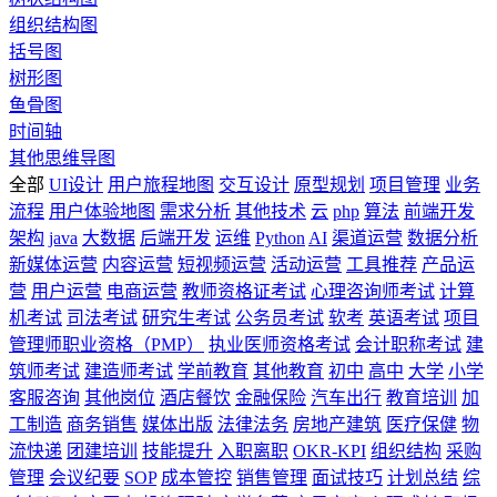
组织结构图
括号图
树形图
鱼骨图
时间轴
其他思维导图
全部
UI设计
用户旅程地图
交互设计
原型规划
项目管理
业务
流程
用户体验地图
需求分析
其他技术
云
php
算法
前端开发
架构
java
大数据
后端开发
运维
Python
AI
渠道运营
数据分析
新媒体运营
内容运营
短视频运营
活动运营
工具推荐
产品运
营
用户运营
电商运营
教师资格证考试
心理咨询师考试
计算
机考试
司法考试
研究生考试
公务员考试
软考
英语考试
项目
管理师职业资格（PMP）
执业医师资格考试
会计职称考试
建
筑师考试
建造师考试
学前教育
其他教育
初中
高中
大学
小学
客服咨询
其他岗位
酒店餐饮
金融保险
汽车出行
教育培训
加
工制造
商务销售
媒体出版
法律法务
房地产建筑
医疗保健
物
流快递
团建培训
技能提升
入职离职
OKR-KPI
组织结构
采购
管理
会议纪要
SOP
成本管控
销售管理
面试技巧
计划总结
综