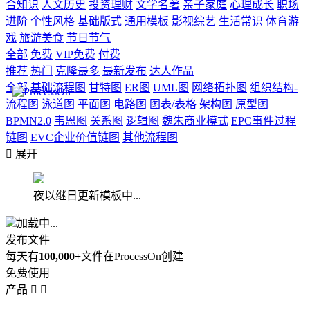
合知识
人文历史
投资理财
文学名著
亲子家庭
心理成长
职场
进阶
个性风格
基础版式
通用模板
影视综艺
生活常识
体育游
戏
旅游美食
节日节气
全部
免费
VIP免费
付费
推荐
热门
克隆最多
最新发布
达人作品
全部
基础流程图
甘特图
ER图
UML图
网络拓扑图
组织结构-
流程图
泳道图
平面图
电路图
图表/表格
架构图
原型图
BPMN2.0
韦恩图
关系图
逻辑图
魏朱商业模式
EPC事件过程
链图
EVC企业价值链图
其他流程图

展开
夜以继日更新模板中...
加载中...
发布文件
每天有
100,000+
文件在ProcessOn创建
免费使用
产品

