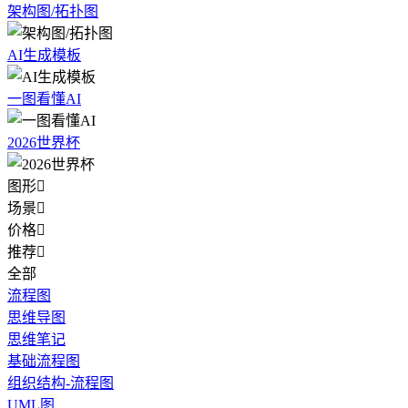
架构图/拓扑图
AI生成模板
一图看懂AI
2026世界杯
图形

场景

价格

推荐

全部
流程图
思维导图
思维笔记
基础流程图
组织结构-流程图
UML图