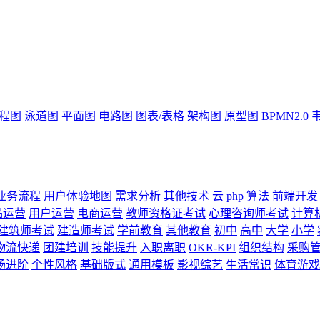
流程图
泳道图
平面图
电路图
图表/表格
架构图
原型图
BPMN2.0
业务流程
用户体验地图
需求分析
其他技术
云
php
算法
前端开发
品运营
用户运营
电商运营
教师资格证考试
心理咨询师考试
计算
建筑师考试
建造师考试
学前教育
其他教育
初中
高中
大学
小学
物流快递
团建培训
技能提升
入职离职
OKR-KPI
组织结构
采购
场进阶
个性风格
基础版式
通用模板
影视综艺
生活常识
体育游戏