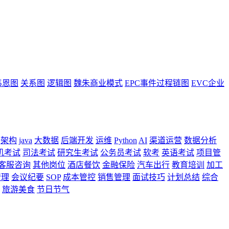
韦恩图
关系图
逻辑图
魏朱商业模式
EPC事件过程链图
EVC企业
架构
java
大数据
后端开发
运维
Python
AI
渠道运营
数据分析
机考试
司法考试
研究生考试
公务员考试
软考
英语考试
项目管
客服咨询
其他岗位
酒店餐饮
金融保险
汽车出行
教育培训
加工
管理
会议纪要
SOP
成本管控
销售管理
面试技巧
计划总结
综合
旅游美食
节日节气