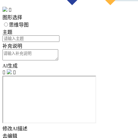

图形选择
思维导图
主题
补充说明
AI生成


修改AI描述
去编辑