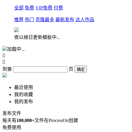
全部
免费
VIP免费
付费
推荐
热门
克隆最多
最新发布
达人作品
夜以继日更新模板中...
加载中...


到第
页
确定
最近使用
我的收藏
我的发布
发布文件
每天有
100,000+
文件在ProcessOn创建
免费使用