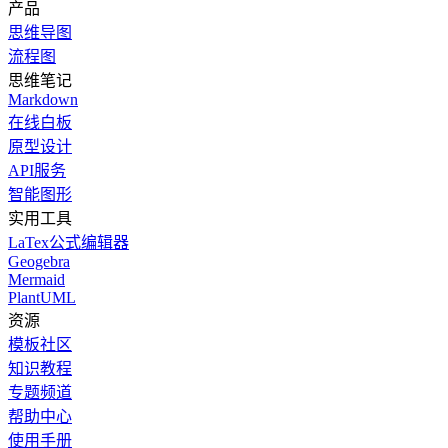
产品
思维导图
流程图
思维笔记
Markdown
在线白板
原型设计
API服务
智能图形
实用工具
LaTex公式编辑器
Geogebra
Mermaid
PlantUML
资源
模板社区
知识教程
专题频道
帮助中心
使用手册