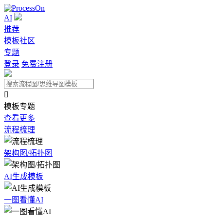
AI
推荐
模板社区
专题
登录
免费注册

模板专题
查看更多
流程梳理
架构图/拓扑图
AI生成模板
一图看懂AI