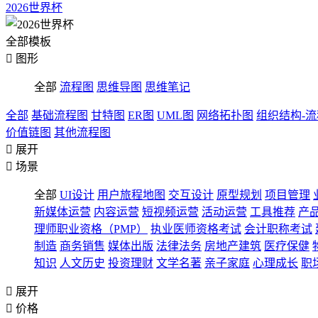
2026世界杯
全部模板

图形
全部
流程图
思维导图
思维笔记
全部
基础流程图
甘特图
ER图
UML图
网络拓扑图
组织结构-
价值链图
其他流程图

展开

场景
全部
UI设计
用户旅程地图
交互设计
原型规划
项目管理
新媒体运营
内容运营
短视频运营
活动运营
工具推荐
产
理师职业资格（PMP）
执业医师资格考试
会计职称考试
制造
商务销售
媒体出版
法律法务
房地产建筑
医疗保健
知识
人文历史
投资理财
文学名著
亲子家庭
心理成长
职

展开

价格