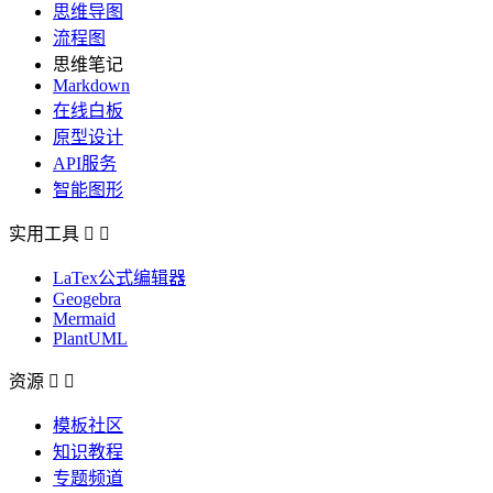
思维导图
流程图
思维笔记
Markdown
在线白板
原型设计
API服务
智能图形
实用工具


LaTex公式编辑器
Geogebra
Mermaid
PlantUML
资源


模板社区
知识教程
专题频道