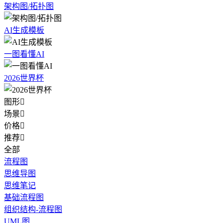
架构图/拓扑图
AI生成模板
一图看懂AI
2026世界杯
图形

场景

价格

推荐

全部
流程图
思维导图
思维笔记
基础流程图
组织结构-流程图
UML图