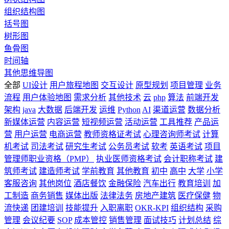
组织结构图
括号图
树形图
鱼骨图
时间轴
其他思维导图
全部
UI设计
用户旅程地图
交互设计
原型规划
项目管理
业务
流程
用户体验地图
需求分析
其他技术
云
php
算法
前端开发
架构
java
大数据
后端开发
运维
Python
AI
渠道运营
数据分析
新媒体运营
内容运营
短视频运营
活动运营
工具推荐
产品运
营
用户运营
电商运营
教师资格证考试
心理咨询师考试
计算
机考试
司法考试
研究生考试
公务员考试
软考
英语考试
项目
管理师职业资格（PMP）
执业医师资格考试
会计职称考试
建
筑师考试
建造师考试
学前教育
其他教育
初中
高中
大学
小学
客服咨询
其他岗位
酒店餐饮
金融保险
汽车出行
教育培训
加
工制造
商务销售
媒体出版
法律法务
房地产建筑
医疗保健
物
流快递
团建培训
技能提升
入职离职
OKR-KPI
组织结构
采购
管理
会议纪要
SOP
成本管控
销售管理
面试技巧
计划总结
综