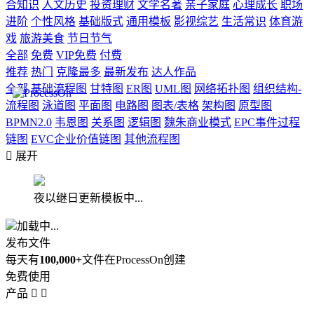
合知识
人文历史
投资理财
文学名著
亲子家庭
心理成长
职场
进阶
个性风格
基础版式
通用模板
影视综艺
生活常识
体育游
戏
旅游美食
节日节气
全部
免费
VIP免费
付费
推荐
热门
克隆最多
最新发布
达人作品
全部
基础流程图
甘特图
ER图
UML图
网络拓扑图
组织结构-
流程图
泳道图
平面图
电路图
图表/表格
架构图
原型图
BPMN2.0
韦恩图
关系图
逻辑图
魏朱商业模式
EPC事件过程
链图
EVC企业价值链图
其他流程图

展开
夜以继日更新模板中...
加载中...
发布文件
每天有
100,000+
文件在ProcessOn创建
免费使用
产品

