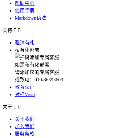
帮助中心
使用手册
Markdown语法
支持


邀请有礼
私有化部署
如需私有化部署
请添加您的专属客服
或致电：010-86393609
教育认证
对标Visio
关于


关于我们
加入我们
服务条款