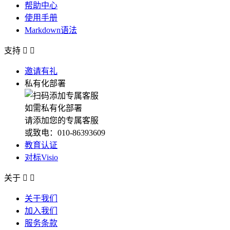
帮助中心
使用手册
Markdown语法
支持


邀请有礼
私有化部署
如需私有化部署
请添加您的专属客服
或致电：010-86393609
教育认证
对标Visio
关于


关于我们
加入我们
服务条款