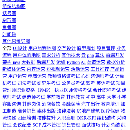
组织结构图
括号图
树形图
鱼骨图
时间轴
其他思维导图
全部
UI设计
用户旅程地图
交互设计
原型规划
项目管理
业务
流程
用户体验地图
需求分析
其他技术
云
php
算法
前端开发
架构
java
大数据
后端开发
运维
Python
AI
渠道运营
数据分析
新媒体运营
内容运营
短视频运营
活动运营
工具推荐
产品运
营
用户运营
电商运营
教师资格证考试
心理咨询师考试
计算
机考试
司法考试
研究生考试
公务员考试
软考
英语考试
项目
管理师职业资格（PMP）
执业医师资格考试
会计职称考试
建
筑师考试
建造师考试
学前教育
其他教育
初中
高中
大学
小学
客服咨询
其他岗位
酒店餐饮
金融保险
汽车出行
教育培训
加
工制造
商务销售
媒体出版
法律法务
房地产建筑
医疗保健
物
流快递
团建培训
技能提升
入职离职
OKR-KPI
组织结构
采购
管理
会议纪要
SOP
成本管控
销售管理
面试技巧
计划总结
综