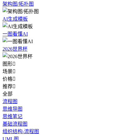
架构图/拓扑图
AI生成模板
一图看懂AI
2026世界杯
图形

场景

价格

推荐

全部
流程图
思维导图
思维笔记
基础流程图
组织结构-流程图
UML图