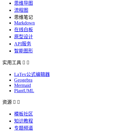
思维导图
流程图
思维笔记
Markdown
在线白板
原型设计
API服务
智能图形
实用工具


LaTex公式编辑器
Geogebra
Mermaid
PlantUML
资源


模板社区
知识教程
专题频道