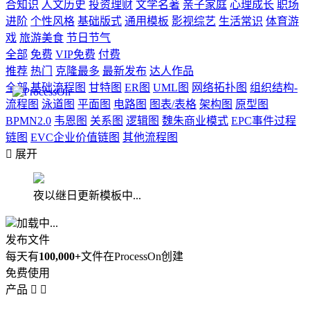
合知识
人文历史
投资理财
文学名著
亲子家庭
心理成长
职场
进阶
个性风格
基础版式
通用模板
影视综艺
生活常识
体育游
戏
旅游美食
节日节气
全部
免费
VIP免费
付费
推荐
热门
克隆最多
最新发布
达人作品
全部
基础流程图
甘特图
ER图
UML图
网络拓扑图
组织结构-
流程图
泳道图
平面图
电路图
图表/表格
架构图
原型图
BPMN2.0
韦恩图
关系图
逻辑图
魏朱商业模式
EPC事件过程
链图
EVC企业价值链图
其他流程图

展开
夜以继日更新模板中...
加载中...
发布文件
每天有
100,000+
文件在ProcessOn创建
免费使用
产品

