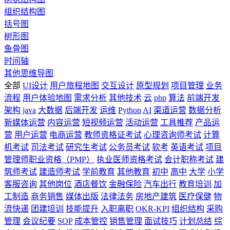
组织结构图
括号图
树形图
鱼骨图
时间轴
其他思维导图
全部
UI设计
用户旅程地图
交互设计
原型规划
项目管理
业务
流程
用户体验地图
需求分析
其他技术
云
php
算法
前端开发
架构
java
大数据
后端开发
运维
Python
AI
渠道运营
数据分析
新媒体运营
内容运营
短视频运营
活动运营
工具推荐
产品运
营
用户运营
电商运营
教师资格证考试
心理咨询师考试
计算
机考试
司法考试
研究生考试
公务员考试
软考
英语考试
项目
管理师职业资格（PMP）
执业医师资格考试
会计职称考试
建
筑师考试
建造师考试
学前教育
其他教育
初中
高中
大学
小学
客服咨询
其他岗位
酒店餐饮
金融保险
汽车出行
教育培训
加
工制造
商务销售
媒体出版
法律法务
房地产建筑
医疗保健
物
流快递
团建培训
技能提升
入职离职
OKR-KPI
组织结构
采购
管理
会议纪要
SOP
成本管控
销售管理
面试技巧
计划总结
综