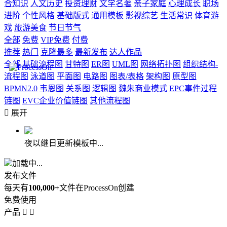
合知识
人文历史
投资理财
文学名著
亲子家庭
心理成长
职场
进阶
个性风格
基础版式
通用模板
影视综艺
生活常识
体育游
戏
旅游美食
节日节气
全部
免费
VIP免费
付费
推荐
热门
克隆最多
最新发布
达人作品
全部
基础流程图
甘特图
ER图
UML图
网络拓扑图
组织结构-
流程图
泳道图
平面图
电路图
图表/表格
架构图
原型图
BPMN2.0
韦恩图
关系图
逻辑图
魏朱商业模式
EPC事件过程
链图
EVC企业价值链图
其他流程图

展开
夜以继日更新模板中...
加载中...
发布文件
每天有
100,000+
文件在ProcessOn创建
免费使用
产品

