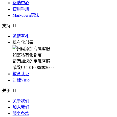
帮助中心
使用手册
Markdown语法
支持


邀请有礼
私有化部署
如需私有化部署
请添加您的专属客服
或致电：010-86393609
教育认证
对标Visio
关于


关于我们
加入我们
服务条款