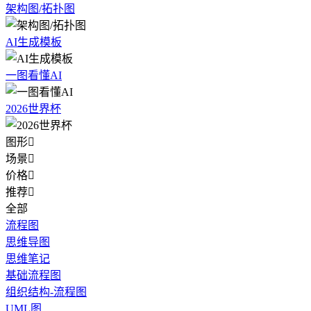
架构图/拓扑图
AI生成模板
一图看懂AI
2026世界杯
图形

场景

价格

推荐

全部
流程图
思维导图
思维笔记
基础流程图
组织结构-流程图
UML图