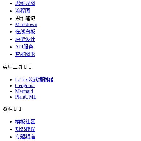
思维导图
流程图
思维笔记
Markdown
在线白板
原型设计
API服务
智能图形
实用工具


LaTex公式编辑器
Geogebra
Mermaid
PlantUML
资源


模板社区
知识教程
专题频道