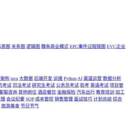
韦恩图
关系图
逻辑图
魏朱商业模式
EPC事件过程链图
EVC企业
架构
java
大数据
后端开发
运维
Python
AI
渠道运营
数据分析
机考试
司法考试
研究生考试
公务员考试
软考
英语考试
项目管
客服咨询
其他岗位
酒店餐饮
金融保险
汽车出行
教育培训
加工
管理
会议纪要
SOP
成本管控
销售管理
面试技巧
计划总结
综合
旅游美食
节日节气