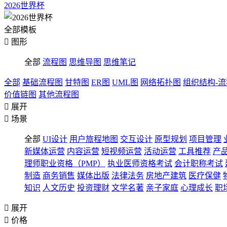
2026世界杯
全部模板

图形
全部
流程图
思维导图
思维笔记
全部
基础流程图
甘特图
ER图
UML图
网络拓扑图
组织结构-
价值链图
其他流程图

展开

场景
全部
UI设计
用户旅程地图
交互设计
原型规划
项目管理
新媒体运营
内容运营
短视频运营
活动运营
工具推荐
产
理师职业资格（PMP）
执业医师资格考试
会计职称考试
制造
商务销售
媒体出版
法律法务
房地产建筑
医疗保健
知识
人文历史
投资理财
文学名著
亲子家庭
心理成长
职

展开

价格