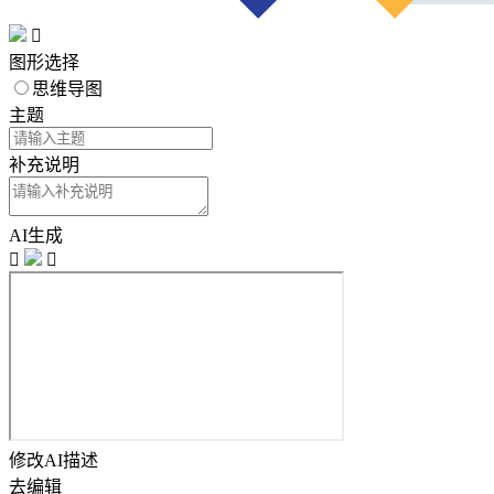

图形选择
思维导图
主题
补充说明
AI生成


修改AI描述
去编辑