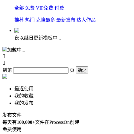
全部
免费
VIP免费
付费
推荐
热门
克隆最多
最新发布
达人作品
夜以继日更新模板中...
加载中...


到第
页
确定
最近使用
我的收藏
我的发布
发布文件
每天有
100,000+
文件在ProcessOn创建
免费使用