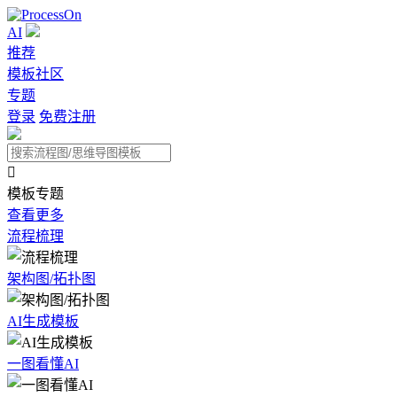
AI
推荐
模板社区
专题
登录
免费注册

模板专题
查看更多
流程梳理
架构图/拓扑图
AI生成模板
一图看懂AI