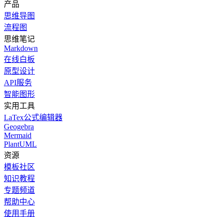
产品
思维导图
流程图
思维笔记
Markdown
在线白板
原型设计
API服务
智能图形
实用工具
LaTex公式编辑器
Geogebra
Mermaid
PlantUML
资源
模板社区
知识教程
专题频道
帮助中心
使用手册