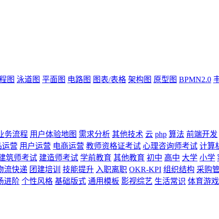
流程图
泳道图
平面图
电路图
图表/表格
架构图
原型图
BPMN2.0
业务流程
用户体验地图
需求分析
其他技术
云
php
算法
前端开发
品运营
用户运营
电商运营
教师资格证考试
心理咨询师考试
计算
建筑师考试
建造师考试
学前教育
其他教育
初中
高中
大学
小学
物流快递
团建培训
技能提升
入职离职
OKR-KPI
组织结构
采购
场进阶
个性风格
基础版式
通用模板
影视综艺
生活常识
体育游戏