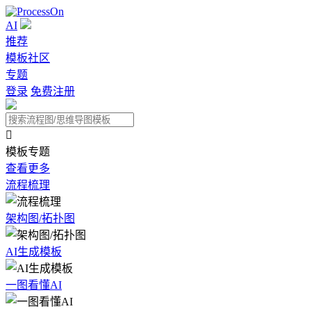
AI
推荐
模板社区
专题
登录
免费注册

模板专题
查看更多
流程梳理
架构图/拓扑图
AI生成模板
一图看懂AI