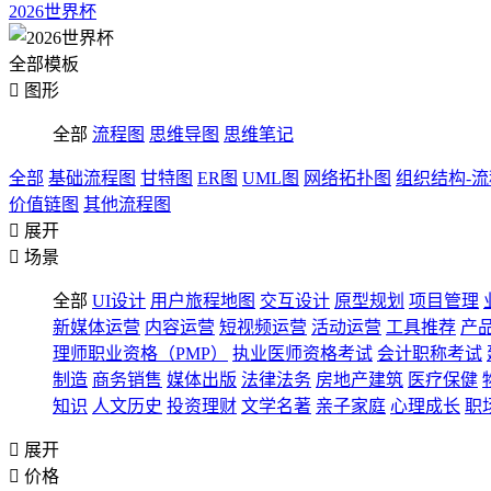
2026世界杯
全部模板

图形
全部
流程图
思维导图
思维笔记
全部
基础流程图
甘特图
ER图
UML图
网络拓扑图
组织结构-
价值链图
其他流程图

展开

场景
全部
UI设计
用户旅程地图
交互设计
原型规划
项目管理
新媒体运营
内容运营
短视频运营
活动运营
工具推荐
产
理师职业资格（PMP）
执业医师资格考试
会计职称考试
制造
商务销售
媒体出版
法律法务
房地产建筑
医疗保健
知识
人文历史
投资理财
文学名著
亲子家庭
心理成长
职

展开

价格