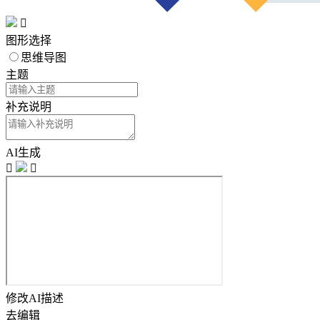

图形选择
思维导图
主题
补充说明
AI生成


修改AI描述
去编辑