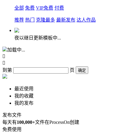
全部
免费
VIP免费
付费
推荐
热门
克隆最多
最新发布
达人作品
夜以继日更新模板中...
加载中...


到第
页
确定
最近使用
我的收藏
我的发布
发布文件
每天有
100,000+
文件在ProcessOn创建
免费使用