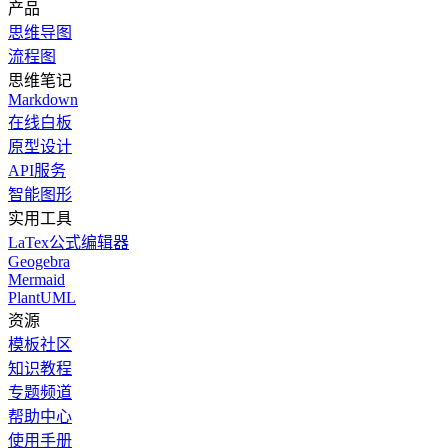
产品
思维导图
流程图
思维笔记
Markdown
在线白板
原型设计
API服务
智能图形
实用工具
LaTex公式编辑器
Geogebra
Mermaid
PlantUML
资源
模板社区
知识教程
专题频道
帮助中心
使用手册