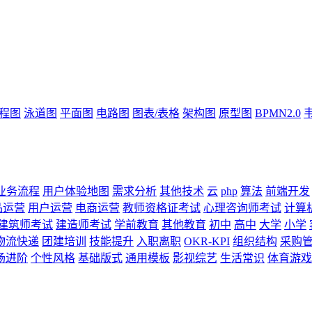
流程图
泳道图
平面图
电路图
图表/表格
架构图
原型图
BPMN2.0
业务流程
用户体验地图
需求分析
其他技术
云
php
算法
前端开发
品运营
用户运营
电商运营
教师资格证考试
心理咨询师考试
计算
建筑师考试
建造师考试
学前教育
其他教育
初中
高中
大学
小学
物流快递
团建培训
技能提升
入职离职
OKR-KPI
组织结构
采购
场进阶
个性风格
基础版式
通用模板
影视综艺
生活常识
体育游戏