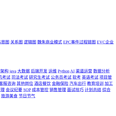
韦恩图
关系图
逻辑图
魏朱商业模式
EPC事件过程链图
EVC企业
架构
java
大数据
后端开发
运维
Python
AI
渠道运营
数据分析
机考试
司法考试
研究生考试
公务员考试
软考
英语考试
项目管
客服咨询
其他岗位
酒店餐饮
金融保险
汽车出行
教育培训
加工
管理
会议纪要
SOP
成本管控
销售管理
面试技巧
计划总结
综合
旅游美食
节日节气