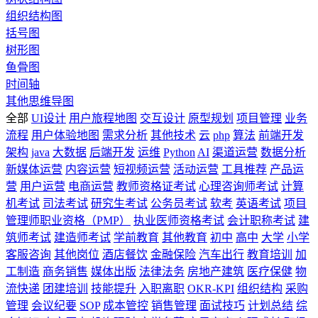
组织结构图
括号图
树形图
鱼骨图
时间轴
其他思维导图
全部
UI设计
用户旅程地图
交互设计
原型规划
项目管理
业务
流程
用户体验地图
需求分析
其他技术
云
php
算法
前端开发
架构
java
大数据
后端开发
运维
Python
AI
渠道运营
数据分析
新媒体运营
内容运营
短视频运营
活动运营
工具推荐
产品运
营
用户运营
电商运营
教师资格证考试
心理咨询师考试
计算
机考试
司法考试
研究生考试
公务员考试
软考
英语考试
项目
管理师职业资格（PMP）
执业医师资格考试
会计职称考试
建
筑师考试
建造师考试
学前教育
其他教育
初中
高中
大学
小学
客服咨询
其他岗位
酒店餐饮
金融保险
汽车出行
教育培训
加
工制造
商务销售
媒体出版
法律法务
房地产建筑
医疗保健
物
流快递
团建培训
技能提升
入职离职
OKR-KPI
组织结构
采购
管理
会议纪要
SOP
成本管控
销售管理
面试技巧
计划总结
综