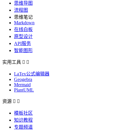
思维导图
流程图
思维笔记
Markdown
在线白板
原型设计
API服务
智能图形
实用工具


LaTex公式编辑器
Geogebra
Mermaid
PlantUML
资源


模板社区
知识教程
专题频道