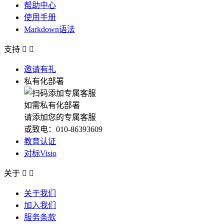
帮助中心
使用手册
Markdown语法
支持


邀请有礼
私有化部署
如需私有化部署
请添加您的专属客服
或致电：010-86393609
教育认证
对标Visio
关于


关于我们
加入我们
服务条款