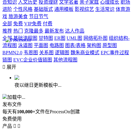
合知识
人文历史
投资理财
文学名著
亲子家庭
心理成长
职场
进阶
个性风格
基础版式
通用模板
影视综艺
生活常识
体育游
戏
旅游美食
节日节气
全部
免费
VIP免费
付费
推荐
热门
克隆最多
最新发布
达人作品
全部
基础流程图
甘特图
ER图
UML图
网络拓扑图
组织结构-
流程图
泳道图
平面图
电路图
图表/表格
架构图
原型图
BPMN2.0
韦恩图
关系图
逻辑图
魏朱商业模式
EPC事件过程
链图
EVC企业价值链图
其他流程图

展开
夜以继日更新模板中...
加载中...
发布文件
每天有
100,000+
文件在ProcessOn创建
免费使用
产品

