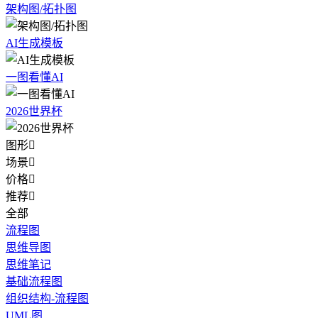
架构图/拓扑图
AI生成模板
一图看懂AI
2026世界杯
图形

场景

价格

推荐

全部
流程图
思维导图
思维笔记
基础流程图
组织结构-流程图
UML图