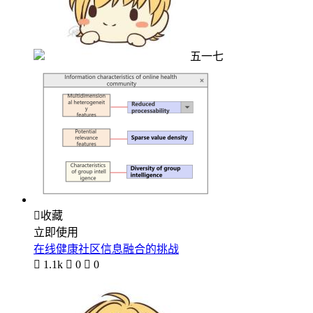
五一七

收藏
立即使用
在线健康社区信息融合的挑战

1.1k

0

0