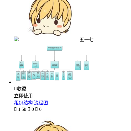
五一七

收藏
立即使用
组织结构 流程图

1.5k

0

0