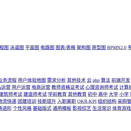
流程图
泳道图
平面图
电路图
图表/表格
架构图
原型图
BPMN2.0
业务流程
用户体验地图
需求分析
其他技术
云
php
算法
前端开发
品运营
用户运营
电商运营
教师资格证考试
心理咨询师考试
计算
建筑师考试
建造师考试
学前教育
其他教育
初中
高中
大学
小学
物流快递
团建培训
技能提升
入职离职
OKR-KPI
组织结构
采购
场进阶
个性风格
基础版式
通用模板
影视综艺
生活常识
体育游戏