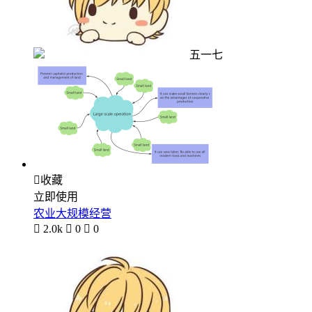
五一七

收藏
立即使用
农业大规模经营

2.0k

0

0