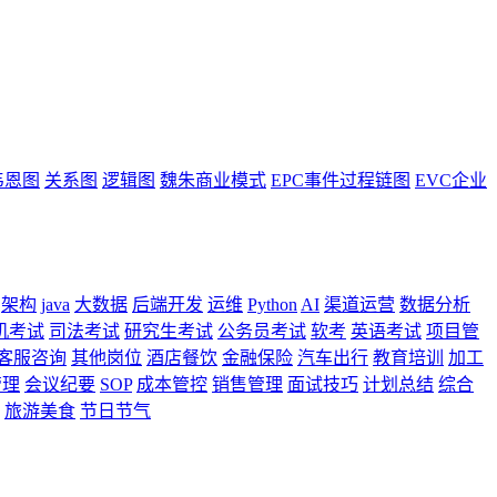
韦恩图
关系图
逻辑图
魏朱商业模式
EPC事件过程链图
EVC企业
架构
java
大数据
后端开发
运维
Python
AI
渠道运营
数据分析
机考试
司法考试
研究生考试
公务员考试
软考
英语考试
项目管
客服咨询
其他岗位
酒店餐饮
金融保险
汽车出行
教育培训
加工
管理
会议纪要
SOP
成本管控
销售管理
面试技巧
计划总结
综合
旅游美食
节日节气