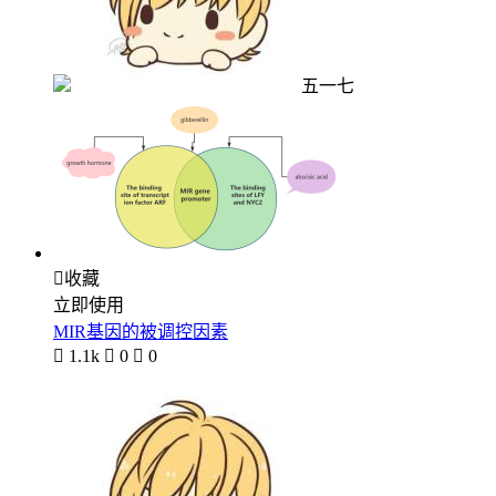
五一七

收藏
立即使用
MIR基因的被调控因素

1.1k

0

0