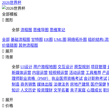
2026世界杯
全部模板

图形
全部
流程图
思维导图
思维笔记
全部
基础流程图
甘特图
ER图
UML图
网络拓扑图
组织结构-
价值链图
其他流程图

展开

场景
全部
UI设计
用户旅程地图
交互设计
原型规划
项目管理
新媒体运营
内容运营
短视频运营
活动运营
工具推荐
产
理师职业资格（PMP）
执业医师资格考试
会计职称考试
制造
商务销售
媒体出版
法律法务
房地产建筑
医疗保健
知识
人文历史
投资理财
文学名著
亲子家庭
心理成长
职

展开

价格