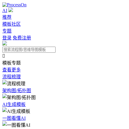
AI
推荐
模板社区
专题
登录
免费注册

模板专题
查看更多
流程梳理
架构图/拓扑图
AI生成模板
一图看懂AI