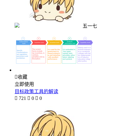
五一七

收藏
立即使用
目标政策工具的解读

721

0

0