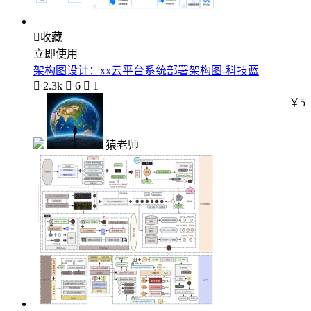

收藏
立即使用
架构图设计：xx云平台系统部署架构图-科技蓝

2.3k

6

1
￥5
猿老师