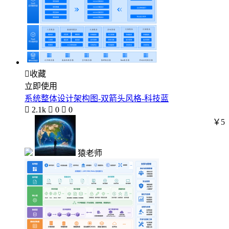

收藏
立即使用
系统整体设计架构图-双箭头风格-科技蓝

2.1k

0

0
￥5
猿老师