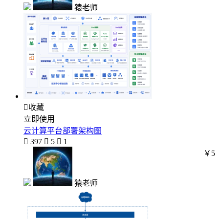
猿老师

收藏
立即使用
云计算平台部署架构图

397

5

1
￥5
猿老师