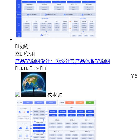

收藏
立即使用
产品架构图设计：边缘计算产品体系架构图

3.1k

19

1
￥5
猿老师