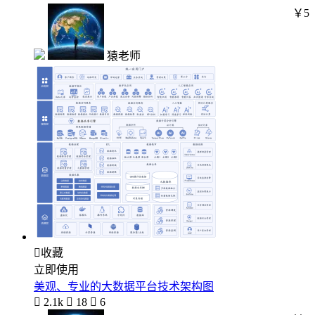
￥5
猿老师

收藏
立即使用
美观、专业的大数据平台技术架构图

2.1k

18

6