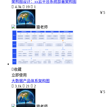
架构图设计：xx云平台系统部署架构图

4.3k

19

1
￥5
猿老师

收藏
立即使用
大数据产品体系架构图

3.1k

21

2
￥5
猿老师