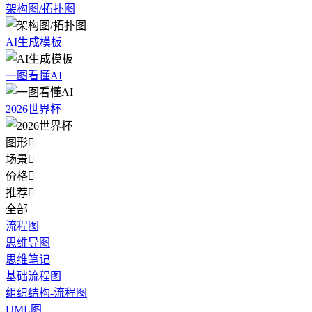
架构图/拓扑图
AI生成模板
一图看懂AI
2026世界杯
图形

场景

价格

推荐

全部
流程图
思维导图
思维笔记
基础流程图
组织结构-流程图
UML图