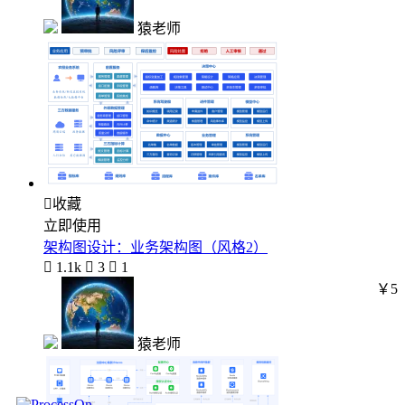
猿老师

收藏
立即使用
架构图设计：业务架构图（风格2）

1.1k

3

1
￥5
猿老师