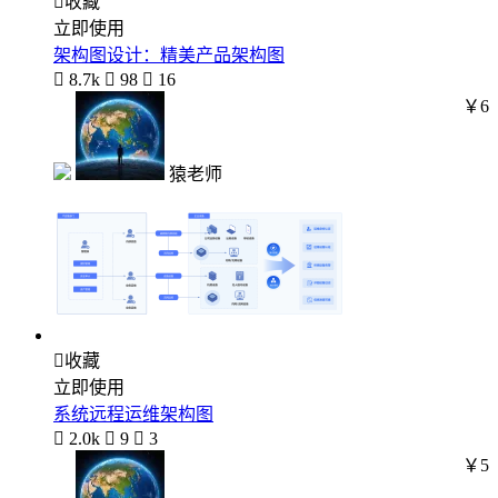

收藏
立即使用
架构图设计：精美产品架构图

8.7k

98

16
￥6
猿老师

收藏
立即使用
系统远程运维架构图

2.0k

9

3
￥5