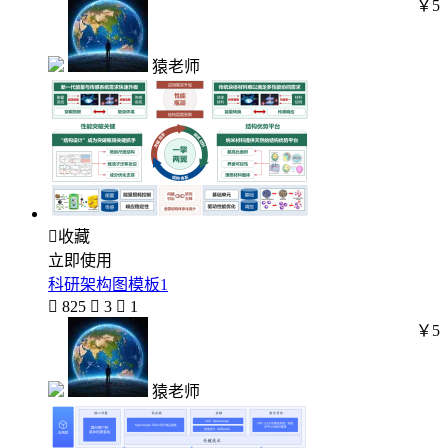
￥5
猿老师

收藏
立即使用
科研架构图模板1

825

3

1
￥5
猿老师