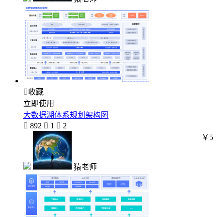

收藏
立即使用
大数据湖体系规划架构图

892

1

2
￥5
猿老师