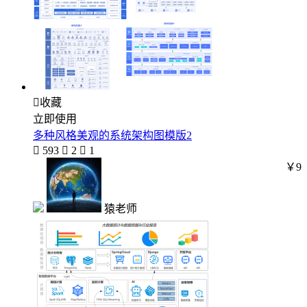

收藏
立即使用
多种风格美观的系统架构图模版2

593

2

1
￥9
猿老师