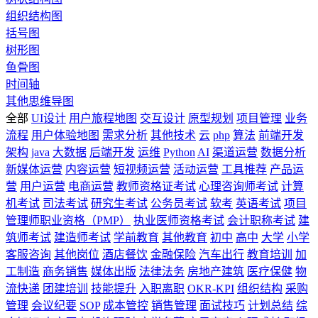
组织结构图
括号图
树形图
鱼骨图
时间轴
其他思维导图
全部
UI设计
用户旅程地图
交互设计
原型规划
项目管理
业务
流程
用户体验地图
需求分析
其他技术
云
php
算法
前端开发
架构
java
大数据
后端开发
运维
Python
AI
渠道运营
数据分析
新媒体运营
内容运营
短视频运营
活动运营
工具推荐
产品运
营
用户运营
电商运营
教师资格证考试
心理咨询师考试
计算
机考试
司法考试
研究生考试
公务员考试
软考
英语考试
项目
管理师职业资格（PMP）
执业医师资格考试
会计职称考试
建
筑师考试
建造师考试
学前教育
其他教育
初中
高中
大学
小学
客服咨询
其他岗位
酒店餐饮
金融保险
汽车出行
教育培训
加
工制造
商务销售
媒体出版
法律法务
房地产建筑
医疗保健
物
流快递
团建培训
技能提升
入职离职
OKR-KPI
组织结构
采购
管理
会议纪要
SOP
成本管控
销售管理
面试技巧
计划总结
综