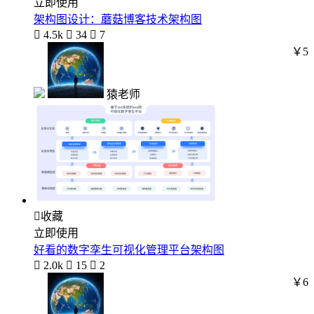
立即使用
架构图设计：蘑菇博客技术架构图

4.5k

34

7
￥5
猿老师

收藏
立即使用
好看的数字孪生可视化管理平台架构图

2.0k

15

2
￥6