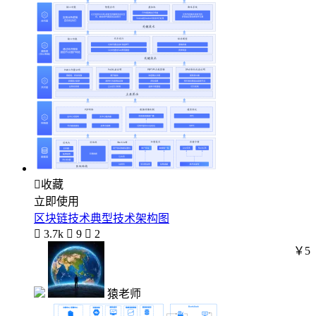

收藏
立即使用
区块链技术典型技术架构图

3.7k

9

2
￥5
猿老师