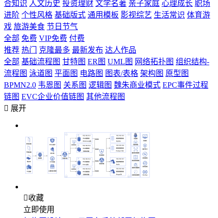
合知识
人文历史
投资理财
文学名著
亲子家庭
心理成长
职场
进阶
个性风格
基础版式
通用模板
影视综艺
生活常识
体育游
戏
旅游美食
节日节气
全部
免费
VIP免费
付费
推荐
热门
克隆最多
最新发布
达人作品
全部
基础流程图
甘特图
ER图
UML图
网络拓扑图
组织结构-
流程图
泳道图
平面图
电路图
图表/表格
架构图
原型图
BPMN2.0
韦恩图
关系图
逻辑图
魏朱商业模式
EPC事件过程
链图
EVC企业价值链图
其他流程图

展开

收藏
立即使用