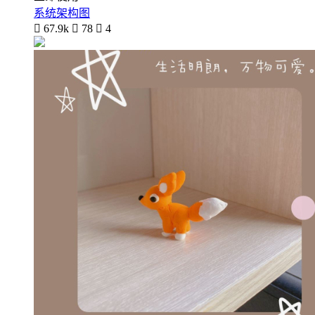
系统架构图

67.9k

78

4