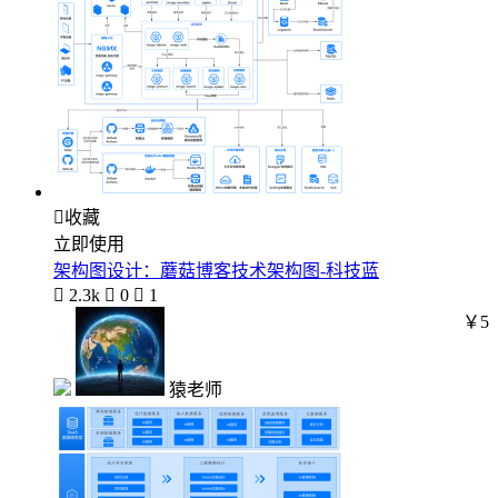

收藏
立即使用
架构图设计：蘑菇博客技术架构图-科技蓝

2.3k

0

1
￥5
猿老师