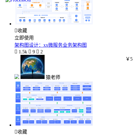

收藏
立即使用
架构图设计：xx微服务业务架构图

1.5k

9

2
￥5
猿老师

收藏