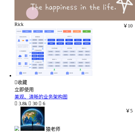
Rick
￥10

收藏
立即使用
美观、清晰的业务架构图

3.8k

30

6
￥5
猿老师