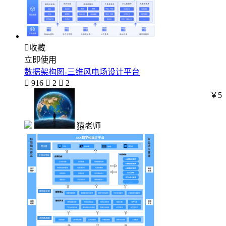

收藏
立即使用
数据架构图-三维风电场设计平台

916

2

2
￥5
猿老师