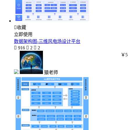

收藏
立即使用
数据架构图-三维风电场设计平台

916

2

2
￥5
猿老师