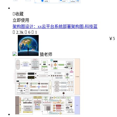

收藏
立即使用
架构图设计：xx云平台系统部署架构图-科技蓝

2.3k

6

1
￥5
猿老师