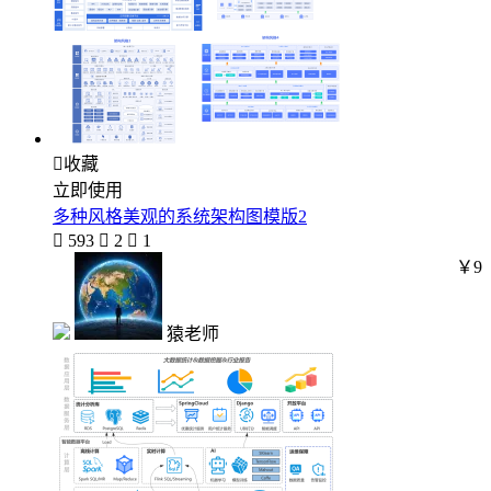

收藏
立即使用
多种风格美观的系统架构图模版2

593

2

1
￥9
猿老师