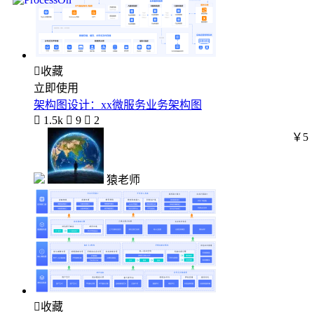

收藏
立即使用
架构图设计：xx微服务业务架构图

1.5k

9

2
￥5
猿老师

收藏