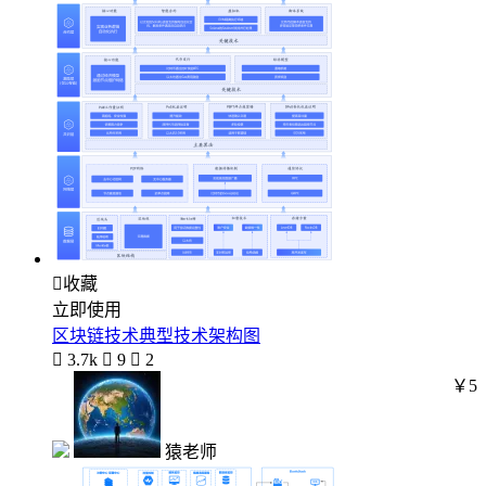

收藏
立即使用
区块链技术典型技术架构图

3.7k

9

2
￥5
猿老师