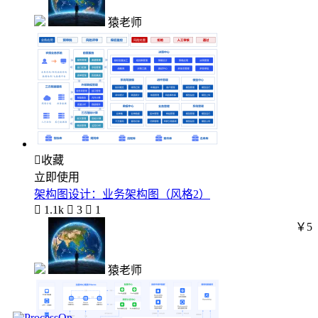
猿老师

收藏
立即使用
架构图设计：业务架构图（风格2）

1.1k

3

1
￥5
猿老师