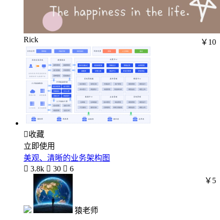
Rick
￥10

收藏
立即使用
美观、清晰的业务架构图

3.8k

30

6
￥5
猿老师