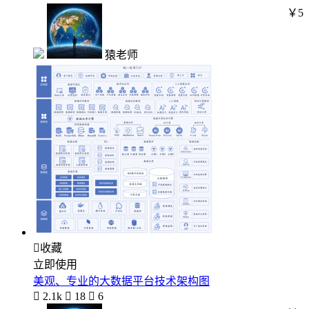
￥5
猿老师

收藏
立即使用
美观、专业的大数据平台技术架构图

2.1k

18

6