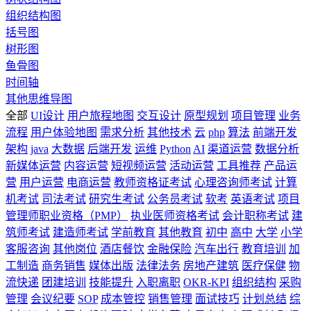
组织结构图
括号图
树形图
鱼骨图
时间轴
其他思维导图
全部
UI设计
用户旅程地图
交互设计
原型规划
项目管理
业务
流程
用户体验地图
需求分析
其他技术
云
php
算法
前端开发
架构
java
大数据
后端开发
运维
Python
AI
渠道运营
数据分析
新媒体运营
内容运营
短视频运营
活动运营
工具推荐
产品运
营
用户运营
电商运营
教师资格证考试
心理咨询师考试
计算
机考试
司法考试
研究生考试
公务员考试
软考
英语考试
项目
管理师职业资格（PMP）
执业医师资格考试
会计职称考试
建
筑师考试
建造师考试
学前教育
其他教育
初中
高中
大学
小学
客服咨询
其他岗位
酒店餐饮
金融保险
汽车出行
教育培训
加
工制造
商务销售
媒体出版
法律法务
房地产建筑
医疗保健
物
流快递
团建培训
技能提升
入职离职
OKR-KPI
组织结构
采购
管理
会议纪要
SOP
成本管控
销售管理
面试技巧
计划总结
综