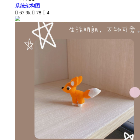
系统架构图

67.9k

78

4