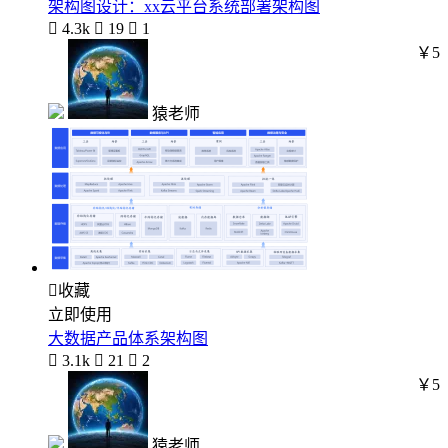
架构图设计：xx云平台系统部署架构图

4.3k

19

1
￥5
猿老师

收藏
立即使用
大数据产品体系架构图

3.1k

21

2
￥5
猿老师