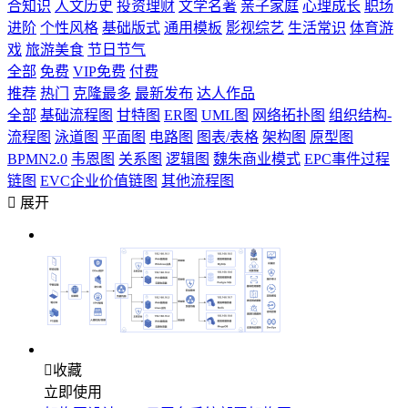
合知识
人文历史
投资理财
文学名著
亲子家庭
心理成长
职场
进阶
个性风格
基础版式
通用模板
影视综艺
生活常识
体育游
戏
旅游美食
节日节气
全部
免费
VIP免费
付费
推荐
热门
克隆最多
最新发布
达人作品
全部
基础流程图
甘特图
ER图
UML图
网络拓扑图
组织结构-
流程图
泳道图
平面图
电路图
图表/表格
架构图
原型图
BPMN2.0
韦恩图
关系图
逻辑图
魏朱商业模式
EPC事件过程
链图
EVC企业价值链图
其他流程图

展开

收藏
立即使用