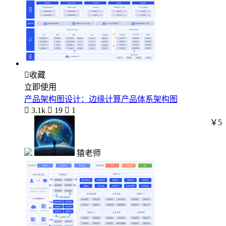

收藏
立即使用
产品架构图设计：边缘计算产品体系架构图

3.1k

19

1
￥5
猿老师