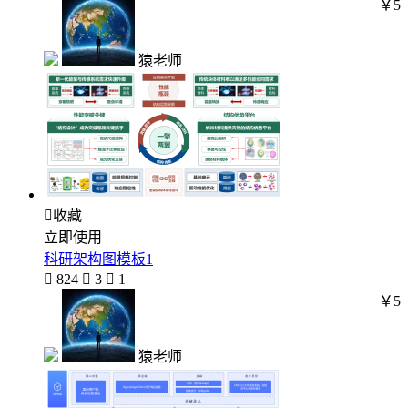
￥5
猿老师

收藏
立即使用
科研架构图模板1

824

3

1
￥5
猿老师