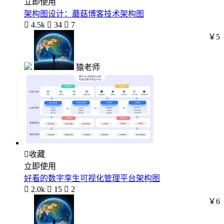
立即使用
架构图设计：蘑菇博客技术架构图

4.5k

34

7
￥5
猿老师

收藏
立即使用
好看的数字孪生可视化管理平台架构图

2.0k

15

2
￥6