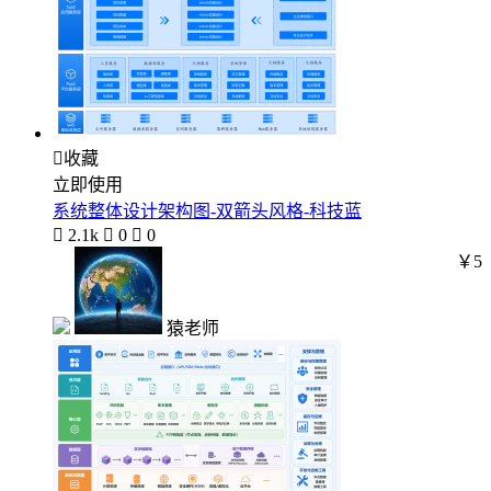

收藏
立即使用
系统整体设计架构图-双箭头风格-科技蓝

2.1k

0

0
￥5
猿老师