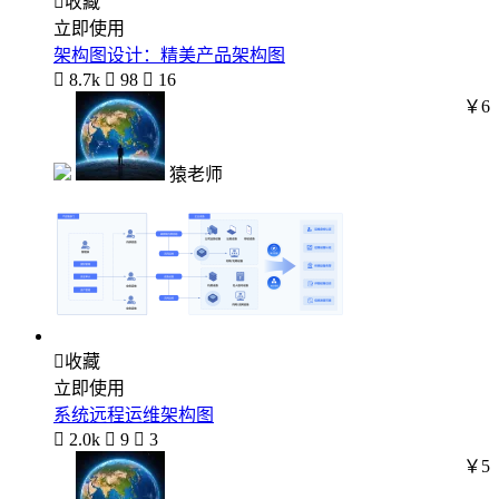

收藏
立即使用
架构图设计：精美产品架构图

8.7k

98

16
￥6
猿老师

收藏
立即使用
系统远程运维架构图

2.0k

9

3
￥5