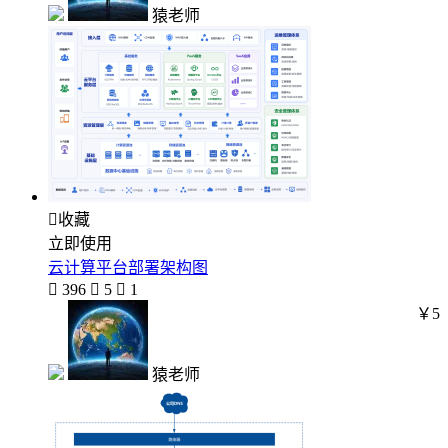
猿老师

收藏
立即使用
云计算平台部署架构图

396

5

1
￥5
猿老师