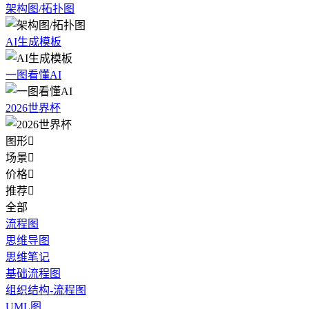
架构图/拓扑图
AI生成模板
一图看懂AI
2026世界杯
图形

场景

价格

推荐

全部
流程图
思维导图
思维笔记
基础流程图
组织结构-流程图
UML图