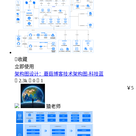

收藏
立即使用
架构图设计：蘑菇博客技术架构图-科技蓝

2.3k

0

1
￥5
猿老师