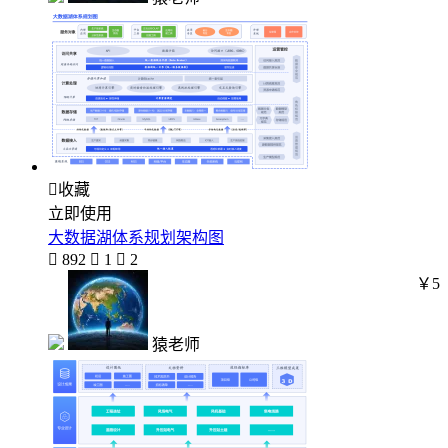

收藏
立即使用
大数据湖体系规划架构图

892

1

2
￥5
猿老师