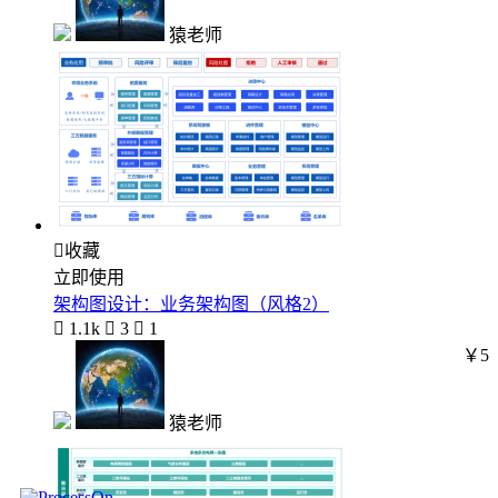
猿老师

收藏
立即使用
架构图设计：业务架构图（风格2）

1.1k

3

1
￥5
猿老师