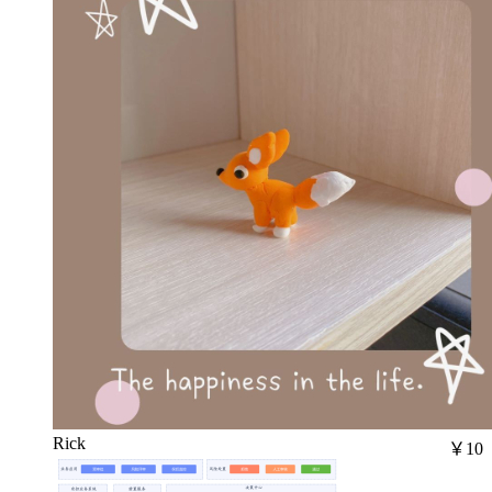
Rick
￥10