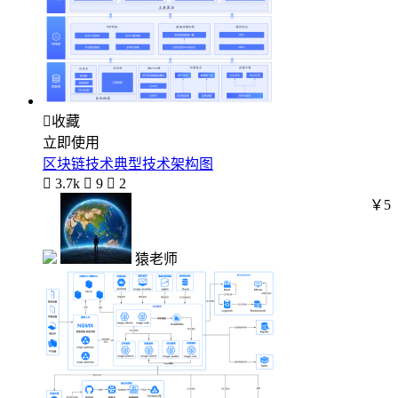

收藏
立即使用
区块链技术典型技术架构图

3.7k

9

2
￥5
猿老师