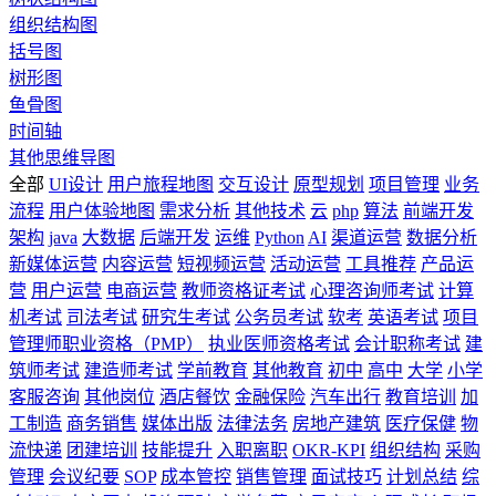
组织结构图
括号图
树形图
鱼骨图
时间轴
其他思维导图
全部
UI设计
用户旅程地图
交互设计
原型规划
项目管理
业务
流程
用户体验地图
需求分析
其他技术
云
php
算法
前端开发
架构
java
大数据
后端开发
运维
Python
AI
渠道运营
数据分析
新媒体运营
内容运营
短视频运营
活动运营
工具推荐
产品运
营
用户运营
电商运营
教师资格证考试
心理咨询师考试
计算
机考试
司法考试
研究生考试
公务员考试
软考
英语考试
项目
管理师职业资格（PMP）
执业医师资格考试
会计职称考试
建
筑师考试
建造师考试
学前教育
其他教育
初中
高中
大学
小学
客服咨询
其他岗位
酒店餐饮
金融保险
汽车出行
教育培训
加
工制造
商务销售
媒体出版
法律法务
房地产建筑
医疗保健
物
流快递
团建培训
技能提升
入职离职
OKR-KPI
组织结构
采购
管理
会议纪要
SOP
成本管控
销售管理
面试技巧
计划总结
综