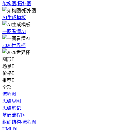
架构图/拓扑图
AI生成模板
一图看懂AI
2026世界杯
图形

场景

价格

推荐

全部
流程图
思维导图
思维笔记
基础流程图
组织结构-流程图
UML图