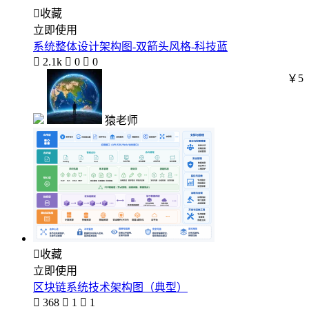

收藏
立即使用
系统整体设计架构图-双箭头风格-科技蓝

2.1k

0

0
￥5
猿老师

收藏
立即使用
区块链系统技术架构图（典型）

368

1

1