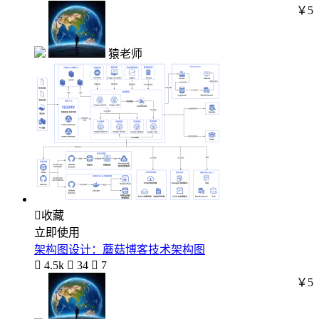
￥5
猿老师

收藏
立即使用
架构图设计：蘑菇博客技术架构图

4.5k

34

7
￥5