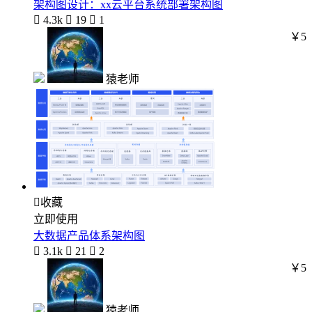
架构图设计：xx云平台系统部署架构图

4.3k

19

1
￥5
猿老师

收藏
立即使用
大数据产品体系架构图

3.1k

21

2
￥5
猿老师