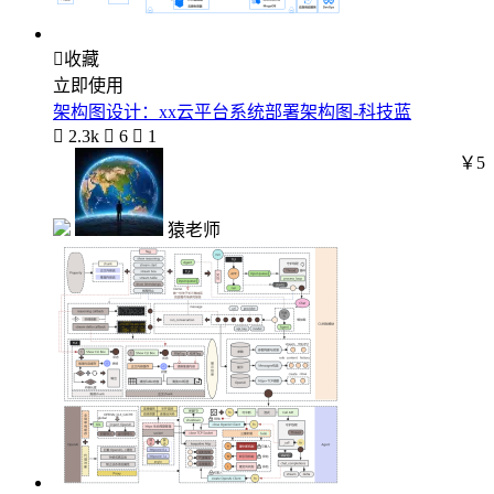

收藏
立即使用
架构图设计：xx云平台系统部署架构图-科技蓝

2.3k

6

1
￥5
猿老师