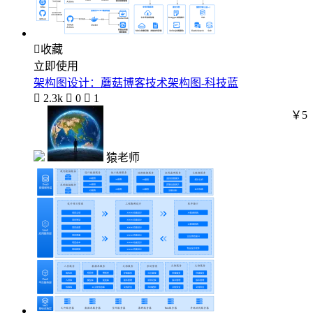

收藏
立即使用
架构图设计：蘑菇博客技术架构图-科技蓝

2.3k

0

1
￥5
猿老师