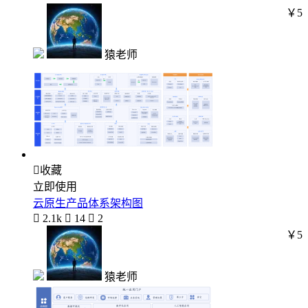
￥5
猿老师

收藏
立即使用
云原生产品体系架构图

2.1k

14

2
￥5
猿老师