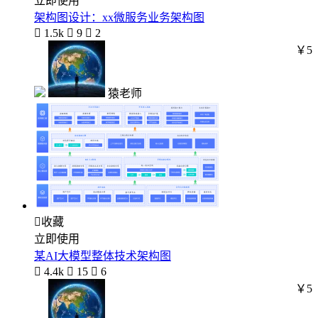
立即使用
架构图设计：xx微服务业务架构图

1.5k

9

2
￥5
猿老师

收藏
立即使用
某AI大模型整体技术架构图

4.4k

15

6
￥5