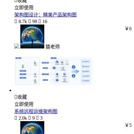

收藏
立即使用
架构图设计：精美产品架构图

8.7k

98

16
￥6
猿老师

收藏
立即使用
系统远程运维架构图

2.0k

9

3
￥5