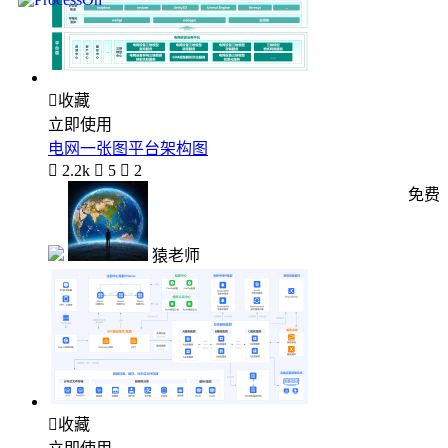

收藏
立即使用
电网一张图平台架构图

2.2k

5

2
免费
猿老师

收藏