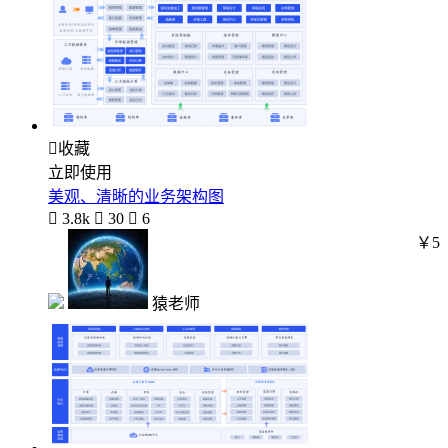

收藏
立即使用
美观、清晰的业务架构图

3.8k

30

6
￥5
猿老师