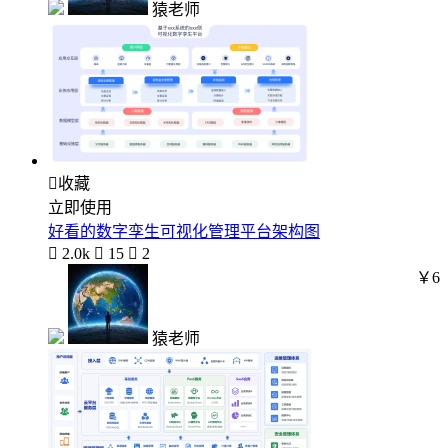
猿老师

收藏
立即使用
好看的数字孪生可视化管理平台架构图

2.0k

15

2
￥6
猿老师