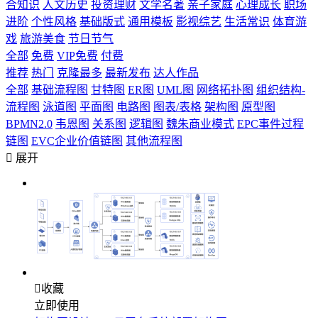
合知识
人文历史
投资理财
文学名著
亲子家庭
心理成长
职场
进阶
个性风格
基础版式
通用模板
影视综艺
生活常识
体育游
戏
旅游美食
节日节气
全部
免费
VIP免费
付费
推荐
热门
克隆最多
最新发布
达人作品
全部
基础流程图
甘特图
ER图
UML图
网络拓扑图
组织结构-
流程图
泳道图
平面图
电路图
图表/表格
架构图
原型图
BPMN2.0
韦恩图
关系图
逻辑图
魏朱商业模式
EPC事件过程
链图
EVC企业价值链图
其他流程图

展开

收藏
立即使用