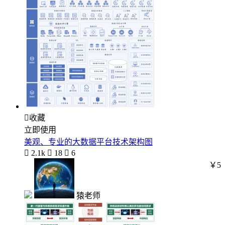

收藏
立即使用
美观、专业的大数据平台技术架构图

2.1k

18

6
￥5
猿老师