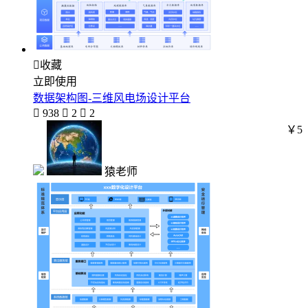

收藏
立即使用
数据架构图-三维风电场设计平台

938

2

2
￥5
猿老师