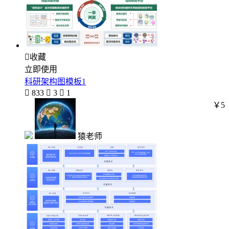

收藏
立即使用
科研架构图模板1

833

3

1
￥5
猿老师