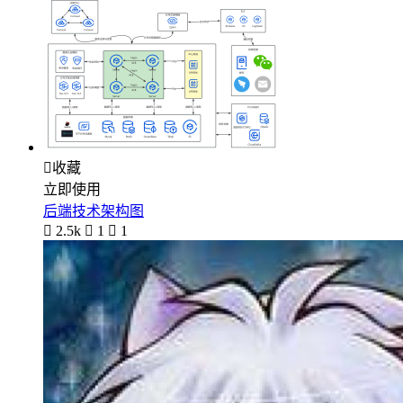

收藏
立即使用
后端技术架构图

2.5k

1

1