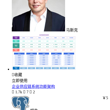
马斯克

收藏
立即使用
企业供应链系统功能架构

1.7k

7

2
￥5