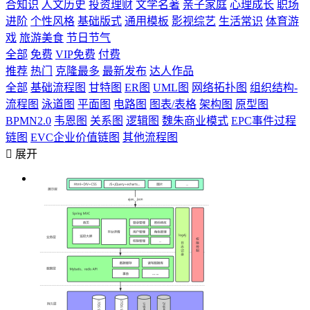
合知识
人文历史
投资理财
文学名著
亲子家庭
心理成长
职场
进阶
个性风格
基础版式
通用模板
影视综艺
生活常识
体育游
戏
旅游美食
节日节气
全部
免费
VIP免费
付费
推荐
热门
克隆最多
最新发布
达人作品
全部
基础流程图
甘特图
ER图
UML图
网络拓扑图
组织结构-
流程图
泳道图
平面图
电路图
图表/表格
架构图
原型图
BPMN2.0
韦恩图
关系图
逻辑图
魏朱商业模式
EPC事件过程
链图
EVC企业价值链图
其他流程图

展开