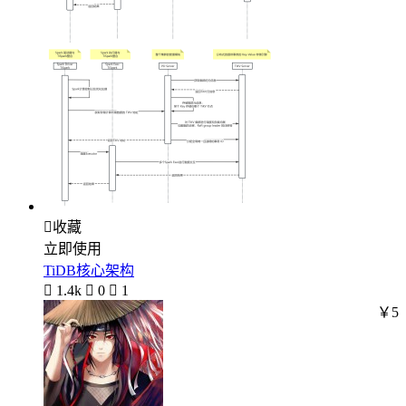

收藏
立即使用
TiDB核心架构

1.4k

0

1
￥5