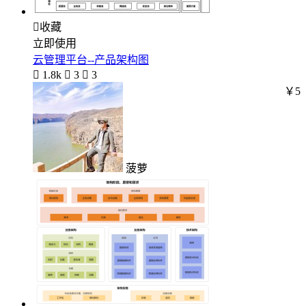

收藏
立即使用
云管理平台--产品架构图

1.8k

3

3
￥5
菠萝