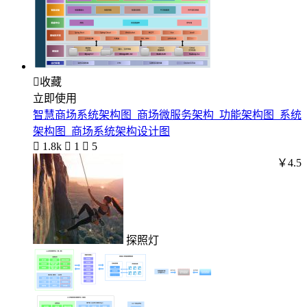

收藏
立即使用
智慧商场系统架构图_商场微服务架构_功能架构图_系统
架构图_商场系统架构设计图

1.8k

1

5
￥4.5
探照灯