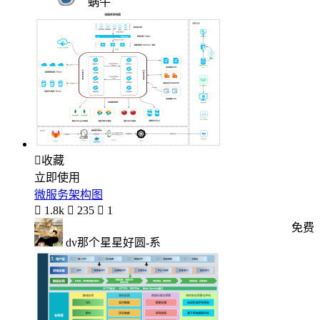
蜗牛

收藏
立即使用
微服务架构图

1.8k

235

1
免费
dv那个星星好圆-系