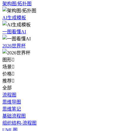
架构图/拓扑图
AI生成模板
一图看懂AI
2026世界杯
图形

场景

价格

推荐

全部
流程图
思维导图
思维笔记
基础流程图
组织结构-流程图
UML图