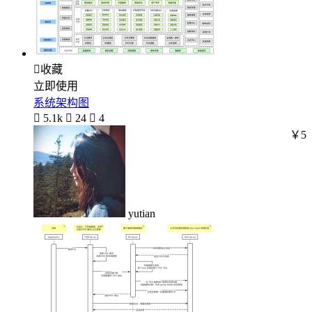

收藏
立即使用
系统架构图

5.1k

24

4
￥5
yutian