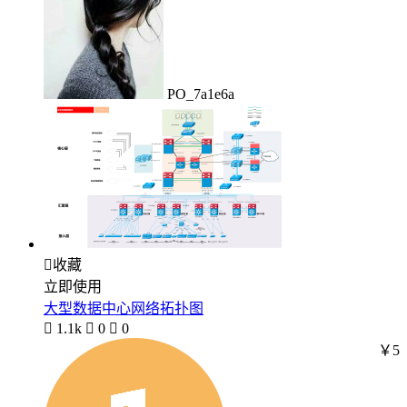
PO_7a1e6a

收藏
立即使用
大型数据中心网络拓扑图

1.1k

0

0
￥5