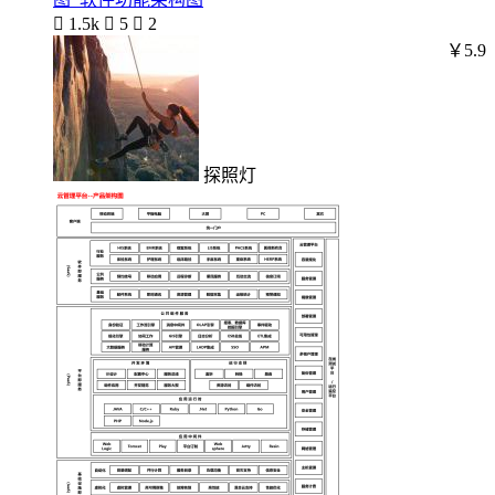

1.5k

5

2
￥5.9
探照灯