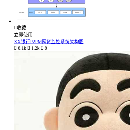

收藏
立即使用
XX银行P2PM网贷监控系统架构图

8.1k

1.2k

8