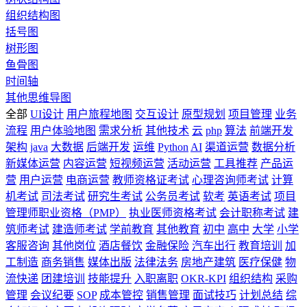
组织结构图
括号图
树形图
鱼骨图
时间轴
其他思维导图
全部
UI设计
用户旅程地图
交互设计
原型规划
项目管理
业务
流程
用户体验地图
需求分析
其他技术
云
php
算法
前端开发
架构
java
大数据
后端开发
运维
Python
AI
渠道运营
数据分析
新媒体运营
内容运营
短视频运营
活动运营
工具推荐
产品运
营
用户运营
电商运营
教师资格证考试
心理咨询师考试
计算
机考试
司法考试
研究生考试
公务员考试
软考
英语考试
项目
管理师职业资格（PMP）
执业医师资格考试
会计职称考试
建
筑师考试
建造师考试
学前教育
其他教育
初中
高中
大学
小学
客服咨询
其他岗位
酒店餐饮
金融保险
汽车出行
教育培训
加
工制造
商务销售
媒体出版
法律法务
房地产建筑
医疗保健
物
流快递
团建培训
技能提升
入职离职
OKR-KPI
组织结构
采购
管理
会议纪要
SOP
成本管控
销售管理
面试技巧
计划总结
综