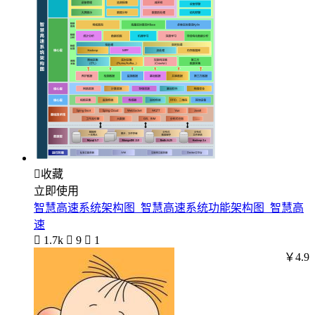

收藏
立即使用
智慧高速系统架构图_智慧高速系统功能架构图_智慧高
速

1.7k

9

1
￥4.9