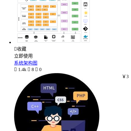

收藏
立即使用
系统架构图

1.4k

8

0
￥3