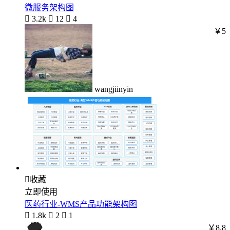
微服务架构图

3.2k

12

4
￥5
wangjiinyin

收藏
立即使用
医药行业-WMS产品功能架构图

1.8k

2

1
￥8.8