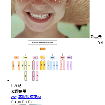
欢喜云
￥6

收藏
立即使用
ebay客服组织架构

1.1k

1

0