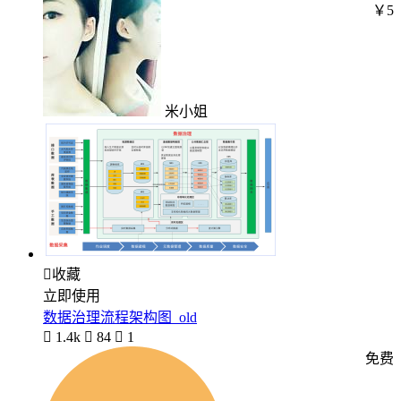
￥5
米小姐

收藏
立即使用
数据治理流程架构图_old

1.4k

84

1
免费