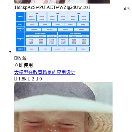
1IdhkpAcSwPUlAETwWZlg2dUw1zzI
￥5

收藏
立即使用
大模型在教育场景的应用设计

1.8k

2

0