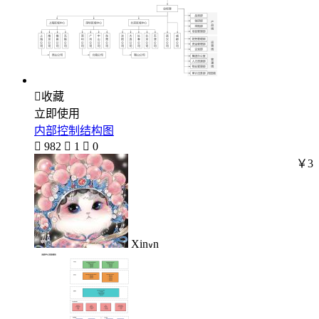

收藏
立即使用
内部控制结构图

982

1

0
￥3
Xin៴n