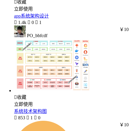

收藏
立即使用
app系统架构设计

1.4k

0

1
￥10
PO_bbfcdf

收藏
立即使用
系统技术架构图

853

1

0
￥10