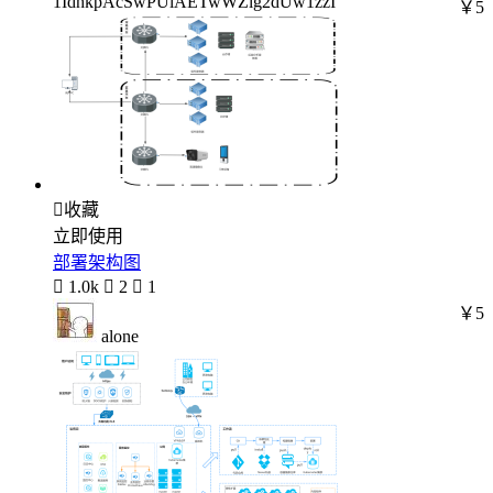
1IdhkpAcSwPUlAETwWZlg2dUw1zzI
￥5

收藏
立即使用
部署架构图

1.0k

2

1
￥5
alone