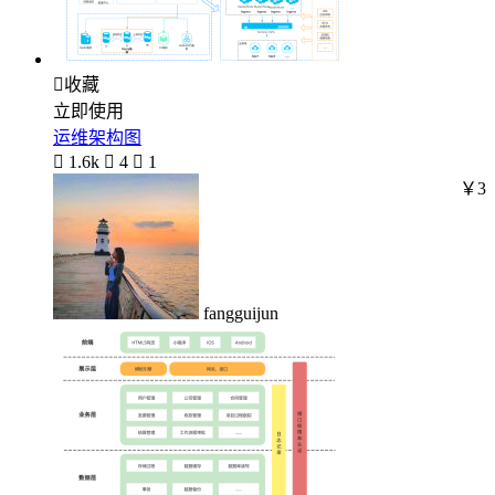

收藏
立即使用
运维架构图

1.6k

4

1
￥3
fangguijun