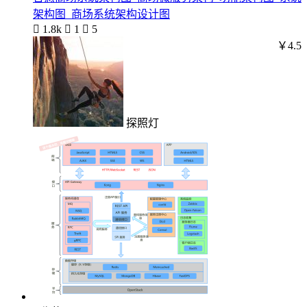
架构图_商场系统架构设计图

1.8k

1

5
￥4.5
探照灯