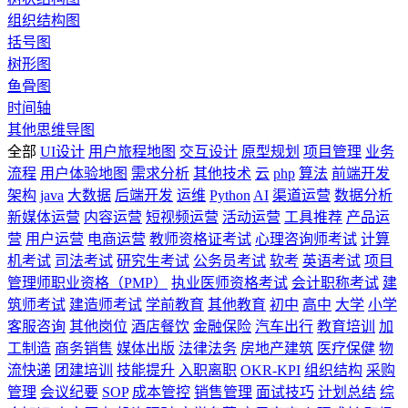
组织结构图
括号图
树形图
鱼骨图
时间轴
其他思维导图
全部
UI设计
用户旅程地图
交互设计
原型规划
项目管理
业务
流程
用户体验地图
需求分析
其他技术
云
php
算法
前端开发
架构
java
大数据
后端开发
运维
Python
AI
渠道运营
数据分析
新媒体运营
内容运营
短视频运营
活动运营
工具推荐
产品运
营
用户运营
电商运营
教师资格证考试
心理咨询师考试
计算
机考试
司法考试
研究生考试
公务员考试
软考
英语考试
项目
管理师职业资格（PMP）
执业医师资格考试
会计职称考试
建
筑师考试
建造师考试
学前教育
其他教育
初中
高中
大学
小学
客服咨询
其他岗位
酒店餐饮
金融保险
汽车出行
教育培训
加
工制造
商务销售
媒体出版
法律法务
房地产建筑
医疗保健
物
流快递
团建培训
技能提升
入职离职
OKR-KPI
组织结构
采购
管理
会议纪要
SOP
成本管控
销售管理
面试技巧
计划总结
综