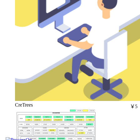
CreTrees
￥5