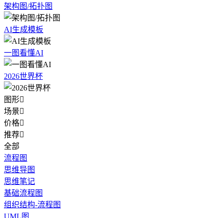
架构图/拓扑图
AI生成模板
一图看懂AI
2026世界杯
图形

场景

价格

推荐

全部
流程图
思维导图
思维笔记
基础流程图
组织结构-流程图
UML图