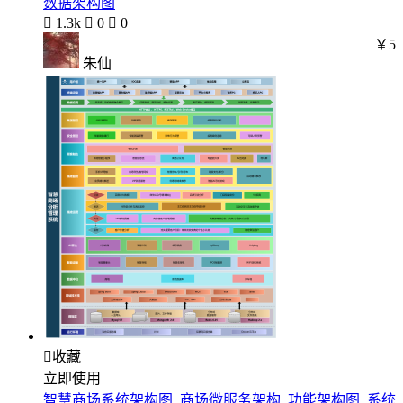
数据架构图

1.3k

0

0
￥5
朱仙

收藏
立即使用
智慧商场系统架构图_商场微服务架构_功能架构图_系统