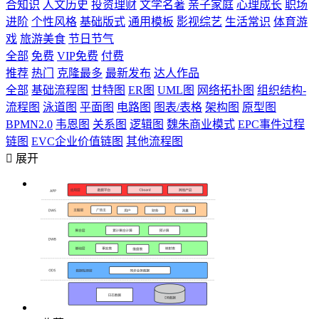
合知识
人文历史
投资理财
文学名著
亲子家庭
心理成长
职场
进阶
个性风格
基础版式
通用模板
影视综艺
生活常识
体育游
戏
旅游美食
节日节气
全部
免费
VIP免费
付费
推荐
热门
克隆最多
最新发布
达人作品
全部
基础流程图
甘特图
ER图
UML图
网络拓扑图
组织结构-
流程图
泳道图
平面图
电路图
图表/表格
架构图
原型图
BPMN2.0
韦恩图
关系图
逻辑图
魏朱商业模式
EPC事件过程
链图
EVC企业价值链图
其他流程图

展开