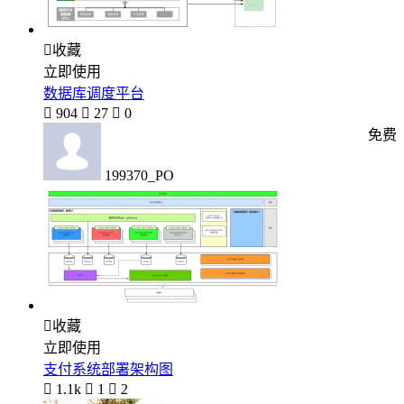

收藏
立即使用
数据库调度平台

904

27

0
免费
199370_PO

收藏
立即使用
支付系统部署架构图

1.1k

1

2