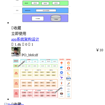

收藏
立即使用
app系统架构设计

1.4k

0

1
￥10
PO_bbfcdf

收藏