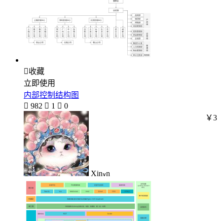

收藏
立即使用
内部控制结构图

982

1

0
￥3
Xin៴n