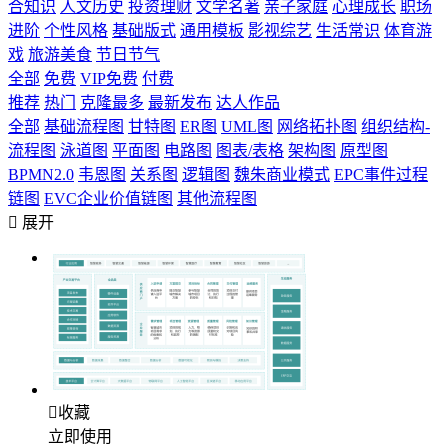
合知识
人文历史
投资理财
文学名著
亲子家庭
心理成长
职场
进阶
个性风格
基础版式
通用模板
影视综艺
生活常识
体育游
戏
旅游美食
节日节气
全部
免费
VIP免费
付费
推荐
热门
克隆最多
最新发布
达人作品
全部
基础流程图
甘特图
ER图
UML图
网络拓扑图
组织结构-
流程图
泳道图
平面图
电路图
图表/表格
架构图
原型图
BPMN2.0
韦恩图
关系图
逻辑图
魏朱商业模式
EPC事件过程
链图
EVC企业价值链图
其他流程图

展开

收藏
立即使用