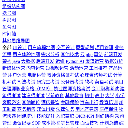
组织结构图
括号图
树形图
鱼骨图
时间轴
其他思维导图
全部
UI设计
用户旅程地图
交互设计
原型规划
项目管理
业务
流程
用户体验地图
需求分析
其他技术
云
php
算法
前端开发
架构
java
大数据
后端开发
运维
Python
AI
渠道运营
数据分析
新媒体运营
内容运营
短视频运营
活动运营
工具推荐
产品运
营
用户运营
电商运营
教师资格证考试
心理咨询师考试
计算
机考试
司法考试
研究生考试
公务员考试
软考
英语考试
项目
管理师职业资格（PMP）
执业医师资格考试
会计职称考试
建
筑师考试
建造师考试
学前教育
其他教育
初中
高中
大学
小学
客服咨询
其他岗位
酒店餐饮
金融保险
汽车出行
教育培训
加
工制造
商务销售
媒体出版
法律法务
房地产建筑
医疗保健
物
流快递
团建培训
技能提升
入职离职
OKR-KPI
组织结构
采购
管理
会议纪要
SOP
成本管控
销售管理
面试技巧
计划总结
综