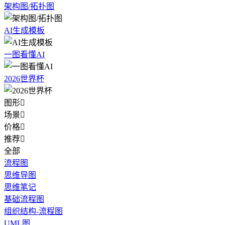
架构图/拓扑图
AI生成模板
一图看懂AI
2026世界杯
图形

场景

价格

推荐

全部
流程图
思维导图
思维笔记
基础流程图
组织结构-流程图
UML图