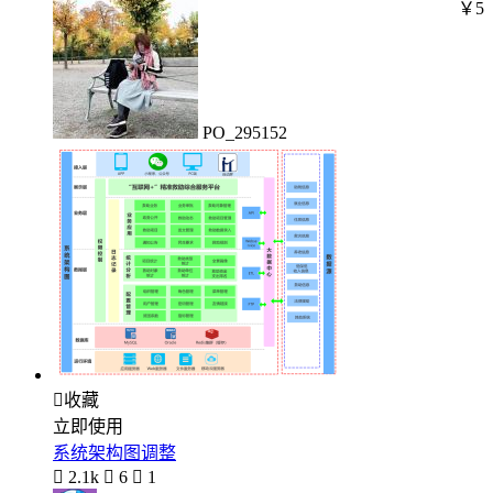
￥5
PO_295152

收藏
立即使用
系统架构图调整

2.1k

6

1