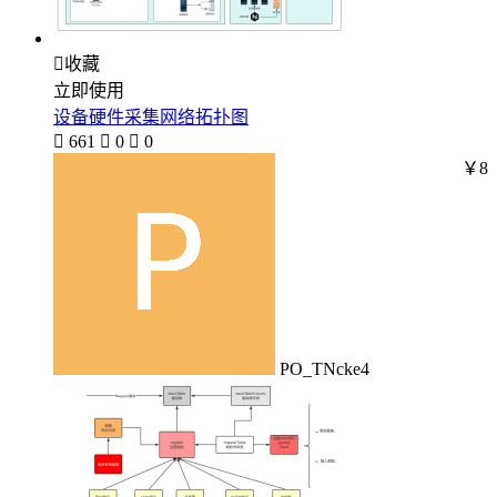

收藏
立即使用
设备硬件采集网络拓扑图

661

0

0
￥8
PO_TNcke4