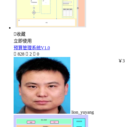

收藏
立即使用
预算管理系统V1.0

828

2

0
￥3
lion_yuyang