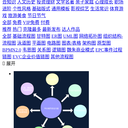
合知识
人文历史
投资理财
文学名著
亲子家庭
心理成长
职场
进阶
个性风格
基础版式
通用模板
影视综艺
生活常识
体育游
戏
旅游美食
节日节气
全部
免费
VIP免费
付费
推荐
热门
克隆最多
最新发布
达人作品
全部
基础流程图
甘特图
ER图
UML图
网络拓扑图
组织结构-
流程图
泳道图
平面图
电路图
图表/表格
架构图
原型图
BPMN2.0
韦恩图
关系图
逻辑图
魏朱商业模式
EPC事件过程
链图
EVC企业价值链图
其他流程图

展开