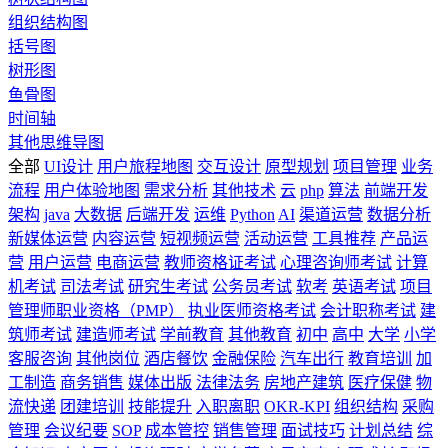
组织结构图
括号图
树形图
鱼骨图
时间轴
其他思维导图
全部
UI设计
用户旅程地图
交互设计
原型规划
项目管理
业务
流程
用户体验地图
需求分析
其他技术
云
php
算法
前端开发
架构
java
大数据
后端开发
运维
Python
AI
渠道运营
数据分析
新媒体运营
内容运营
短视频运营
活动运营
工具推荐
产品运
营
用户运营
电商运营
教师资格证考试
心理咨询师考试
计算
机考试
司法考试
研究生考试
公务员考试
软考
英语考试
项目
管理师职业资格（PMP）
执业医师资格考试
会计职称考试
建
筑师考试
建造师考试
学前教育
其他教育
初中
高中
大学
小学
客服咨询
其他岗位
酒店餐饮
金融保险
汽车出行
教育培训
加
工制造
商务销售
媒体出版
法律法务
房地产建筑
医疗保健
物
流快递
团建培训
技能提升
入职离职
OKR-KPI
组织结构
采购
管理
会议纪要
SOP
成本管控
销售管理
面试技巧
计划总结
综