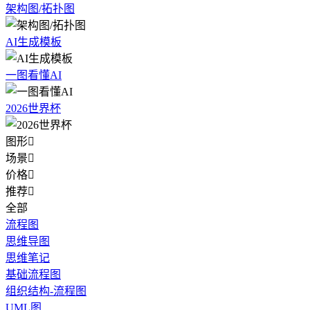
架构图/拓扑图
AI生成模板
一图看懂AI
2026世界杯
图形

场景

价格

推荐

全部
流程图
思维导图
思维笔记
基础流程图
组织结构-流程图
UML图