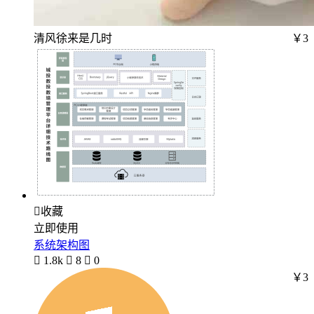
清风徐来是几时
￥3

收藏
立即使用
系统架构图

1.8k

8

0
￥3