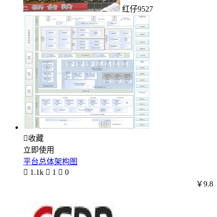
红仔9527

收藏
立即使用
平台总体架构图

1.1k

1

0
￥9.8