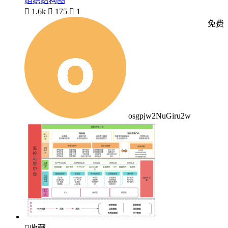
组织结构图

1.6k

175

1
免费
osgpjw2NuGiru2w