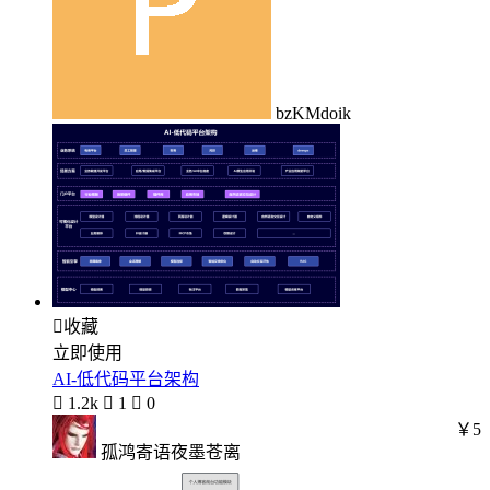
bzKMdoik

收藏
立即使用
AI-低代码平台架构

1.2k

1

0
￥5
孤鸿寄语夜墨苍离