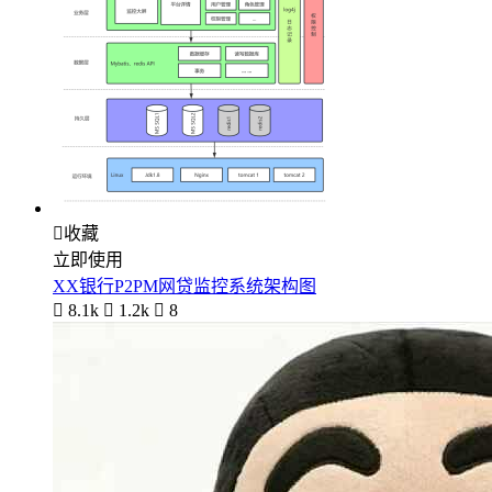

收藏
立即使用
XX银行P2PM网贷监控系统架构图

8.1k

1.2k

8