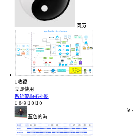
阅历

收藏
立即使用
系统架构拓扑图

849

0

0
￥7
蓝色的海