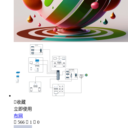

收藏
立即使用
布网

566

1

0