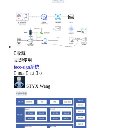

收藏
立即使用
face-sign系统

893

13

0
STYX Wang