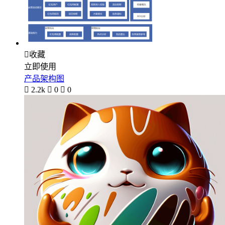

收藏
立即使用
产品架构图

2.2k

0

0