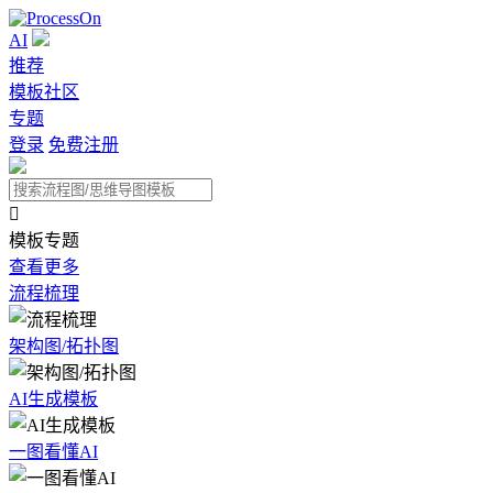
AI
推荐
模板社区
专题
登录
免费注册

模板专题
查看更多
流程梳理
架构图/拓扑图
AI生成模板
一图看懂AI