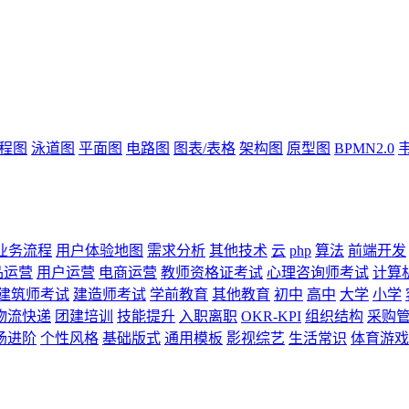
流程图
泳道图
平面图
电路图
图表/表格
架构图
原型图
BPMN2.0
业务流程
用户体验地图
需求分析
其他技术
云
php
算法
前端开发
品运营
用户运营
电商运营
教师资格证考试
心理咨询师考试
计算
建筑师考试
建造师考试
学前教育
其他教育
初中
高中
大学
小学
物流快递
团建培训
技能提升
入职离职
OKR-KPI
组织结构
采购
场进阶
个性风格
基础版式
通用模板
影视综艺
生活常识
体育游戏