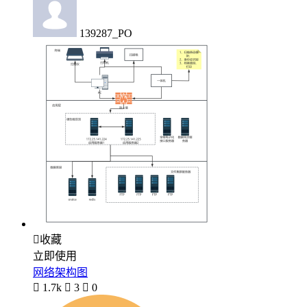
139287_PO

收藏
立即使用
网络架构图

1.7k

3

0