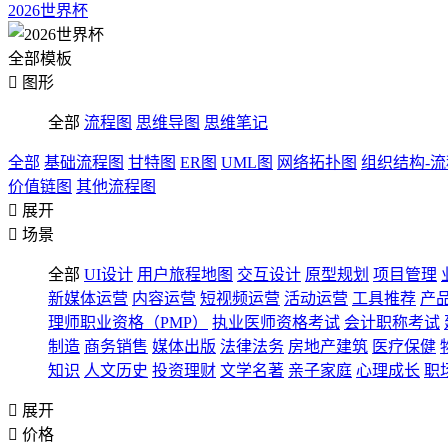
2026世界杯
全部模板

图形
全部
流程图
思维导图
思维笔记
全部
基础流程图
甘特图
ER图
UML图
网络拓扑图
组织结构-
价值链图
其他流程图

展开

场景
全部
UI设计
用户旅程地图
交互设计
原型规划
项目管理
新媒体运营
内容运营
短视频运营
活动运营
工具推荐
产
理师职业资格（PMP）
执业医师资格考试
会计职称考试
制造
商务销售
媒体出版
法律法务
房地产建筑
医疗保健
知识
人文历史
投资理财
文学名著
亲子家庭
心理成长
职

展开

价格