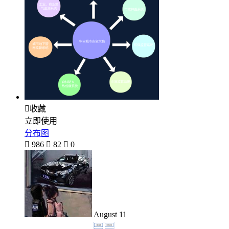

收藏
立即使用
分布图

986

82

0
August 11