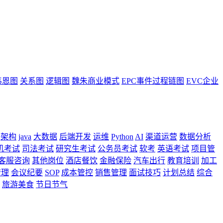
韦恩图
关系图
逻辑图
魏朱商业模式
EPC事件过程链图
EVC企业
架构
java
大数据
后端开发
运维
Python
AI
渠道运营
数据分析
机考试
司法考试
研究生考试
公务员考试
软考
英语考试
项目管
客服咨询
其他岗位
酒店餐饮
金融保险
汽车出行
教育培训
加工
管理
会议纪要
SOP
成本管控
销售管理
面试技巧
计划总结
综合
旅游美食
节日节气