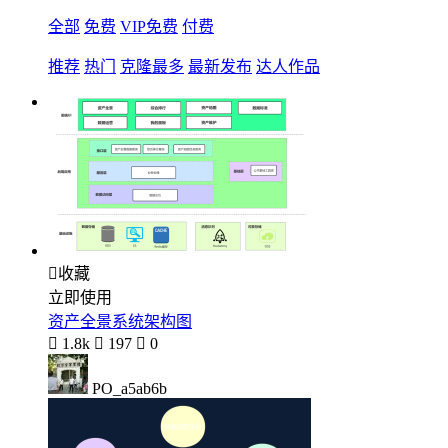
全部
免费
VIP免费
付费
推荐
热门
克隆最多
最新发布
达人作品

收藏
立即使用
资产全景系统架构图

1.8k

197

0
PO_a5ab6b